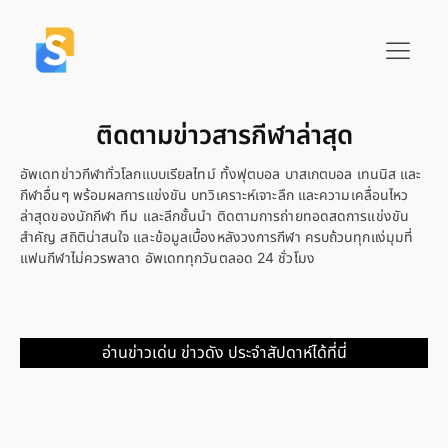
ติดตามข่าวสารกีฬาล่าสุด
อัพเดทข่าวกีฬาทั่วโลกแบบเรียลไทม์ ทั้งฟุตบอล บาสเกตบอล เทนนิส และ
กีฬาอื่นๆ พร้อมผลการแข่งขัน บทวิเคราะห์เจาะลึก และความเคลื่อนไหว
ล่าสุดของนักกีฬา ทีม และลีกชั้นนำ ติดตามการถ่ายทอดสดการแข่งขัน
สำคัญ สถิติน่าสนใจ และข้อมูลเบื้องหลังวงการกีฬา ครบถ้วนทุกแง่มุมที่
แฟนกีฬาไม่ควรพลาด อัพเดททุกวันตลอด 24 ชั่วโมง
อ่านข่าวเด่น ข่าวดัง ประจำสัปดาห์ได้ที่นี่