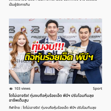
เป็นผู้จัดการทีม
103 views
Sport
โตโน่เอาจริง! ทุ่มงบถือหุ้นร้อยเอ็ด พีบีฯ ปรับโฉมทีมลุย
อาชีพเต็มสูบ
กีฬาไทย : โตโน่เอาจริง! ทุ่มงบถือหุ้นร้อยเอ็ด พีบีฯ ปรับโฉมทีมลุย