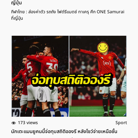
ญี่ปุ่น
กีฬาไทย : ส่องค่าตัว รถถัง ไฟต์รีแมตช์ ทาเครุ ศึก ONE Samurai
ที่ญี่ปุ่น
173 views
Sport
นักเตะแมนยูคนนี้จ่อทุบสถิติอองรี หลังโชว์จ่ายเหนือชั้น