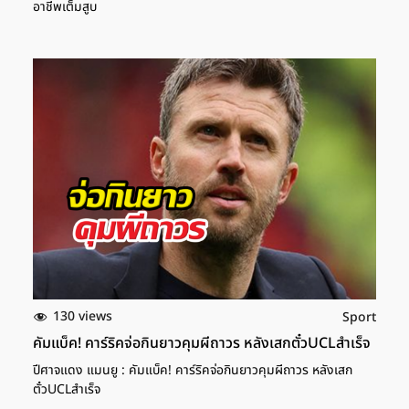
อาชีพเต็มสูบ
130 views
Sport
คัมแบ็ค! คาร์ริคจ่อกินยาวคุมผีถาวร หลังเสกตั๋วUCLสำเร็จ
ปีศาจแดง แมนยู : คัมแบ็ค! คาร์ริคจ่อกินยาวคุมผีถาวร หลังเสก
ตั๋วUCLสำเร็จ