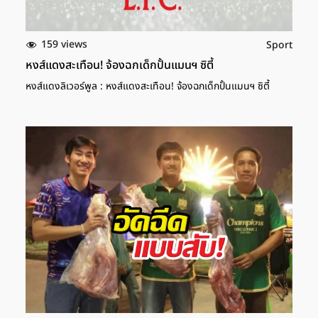
159 views
Sport
หงส์แดงสะเทือน! จ้องฉกเด็กปั้นแมนฯ ซิตี้
หงส์แดงลิเวอร์พูล : หงส์แดงสะเทือน! จ้องฉกเด็กปั้นแมนฯ ซิตี้