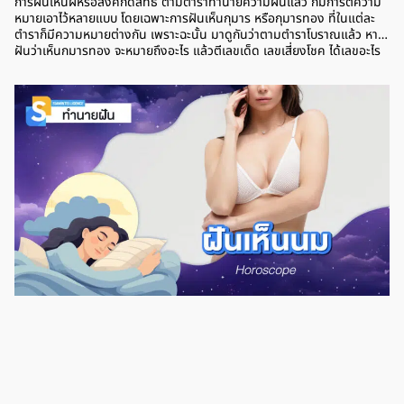
การฝันเห็นผีหรือสิ่งศักดิ์สิทธิ์ ตามตำราทำนายความฝันแล้ว ก็มีการตีความ
หมายเอาไว้หลายแบบ โดยเฉพาะการฝันเห็นกุมาร หรือกุมารทอง ที่ในแต่ละ
ตำราก็มีความหมายต่างกัน เพราะฉะนั้น มาดูกันว่าตามตำราโบราณแล้ว หาก
ฝันว่าเห็นกุมารทอง จะหมายถึงอะไร แล้วตีเลขเด็ด เลขเสี่ยงโชค ได้เลขอะไร
บ้าง ฝันเห็นกุมารทอง หมายถึง การฝันว่าเห็นกุมาร ตามตำราโบราณแล้ว
หมายถึง การมีโชคลาภหรือลาภลอย ซึ่งคนที่ฝันว่าเห็นกุมารทอง จะมีลาภเป็น
พิเศษจากคนที่มีผิวสองสี ช่วงนี้อาจจะลองเสี่ยงโชคจากลอตเตอรี่ หรือสลาก
กินแบ่งรัฐบาลแบบเล็กๆ น้อยๆ เผื่อจะได้โชคใหญ่ และอย่าลืมทำบุญเสริมดวง
และบุญบารมี เพราะเป็นช่วงที่ดวงดีมากๆ โอกาสได้โชคใหญ่อยู่ไม่ไกล เลข
เด็ด มีกุมารมาเล่นด้วยในฝัน การฝันว่ามีกุมารมาเล่นด้วย มาหยอกล้อคุณใน
ฝัน เป็นฝันที่ไม่ค่อยดี เพราะหมายถึงการเจอกับความทุกข์หรือว่าสิ่งที่ทำให้ไม่
สบายใจ บางคนก็จะไม่สมหวังกับสิ่งที่หวังเอาไว้ การเงินเป็นช่วงที่มีรายจ่าย
เข้ามาหลายทาง ทำให้เก็บเงินไม่อยู่ แต่ฝันในลักษณะนี้ก็ยังมีข้อดีอยู่บ้าง คือ
คนโสดจะเจอกับคนที่มาขายขนมจีบมากขึ้น ช่วงนี้จะมีเสน่ห์มากเป็นพิเศษ แต่
หากใครมีคนรู้ใจหรือคนที่ศึกษากันอยู่แล้ว ก็อย่าไปมีรักสามเส้า เพราะอาจจะ
เกิดปัญหาใหญ่ตามมาได้ เลขเด็ด ฝันเห็นกุมารร้องไห้ นอกจากนี้ การฝันเห็น
กุมารทองร้องไห้ ตามตำราแล้ว เป็นฝันที่ไม่ค่อยดี เพราะเป็นฝันบอก
ความเครียดและบอกว่าคุณกำลังมีปัญหาที่ทำให้ไม่สบายใจ เช่น ปัญหาเรื่อง
สุขภาพ แต่ก็เป็นฝันที่มีข้อดีในเรื่องของความรัก เพราะมีเกณฑ์เจอรักทาง
ไกล […]