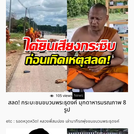
News
105 views
สลด! กระบะชนขบวนพระธุดงค์ มุกดาหารมรณภาพ 8
รูป
etc : รอดหวุดหวิด! หลวงพี่สมปอง เล่านาทีรถพุ่งชนขบวนพระธุดงค์