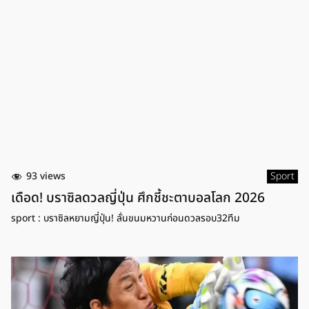
93 views
Sport
เดือด! บราซิลดวลญี่ปุ่น ศึกชี้ชะตาบอลโลก 2026
sport : บราซิลหยามญี่ปุ่น! ลั่นขนมหวานก่อนดวลรอบ32ทีม