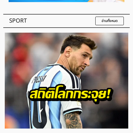
SPORT
อ่านทั้งหมด
พระพาย รมิดา สละโสด! วิวาห์หรูลูกชายเนวิน