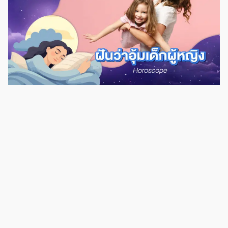
สังคมใหม่ เพราะอาจจะเจอกับคนประเภทหน้าอย่างลับหลังอย่าง หรือคนที่
หวังผลประโยชน์จากคุณ ส่วนใครฝันเห็นหน้าอกตัวเอง 2 ข้าง แล้วเป็นช่วงที่
โสดอยู่ ยังไม่มีคู่หรือคนรู้ใจ ก็จะเป็นช่วงมหาเสน่ห์ มีคนเข้ามาสนใจคุณหลาย
คน เลขเด็ด ฝันเห็นอกตัวเอง 1 ข้าง การฝันว่าเห็นนมตัวเอง 1 ข้าง อาจจะ
เป็นข้างซ้ายหรือขวาก็ได้ ตามตำราทำนายฝันแล้ว จะหมายถึง การเจอกับ
เหตุการณ์หรือคำพูดจากคนอื่นที่ไม่ดี เป็นช่วงที่จะได้เจอมิตรหรือสังคมใหม่ๆ
ส่วนลาภมีโชคจากคนรัก ช่วงนี้ชีวิตจะดีสำหรับการผูกมิตรกับคนต่างเพศ และ
หากใครที่ต้องเจรจาการงาน จะต้องอดทนและใช้คำพูดให้เป็น แล้วจะทำให้ได้
ผลลัพธ์ที่ดี ถึงแม้ว่าจะใช้เวลาพอสมควรกว่าจะตกลงกันได้ลงตัว เลขเด็ด
[…]