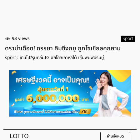
93 views
Sport
ดราม่าเดือด! ภรรยา คิมซึงกยู ถูกโซเชียลคุกคาม
sport : เกินไป?รุมถล่มIGเมียโกลเกาหลีใต้ เซ่นพิษฟอร์มบู่
LOTTO
อ่านทั้งหมด