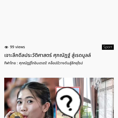
99 views
Sport
เจาะลึกดีลประวัติศาสตร์ ศุภณัฏฐ์ สู่เรดบูลล์
กีฬาไทย : ศุภณัฏฐ์โกอินเตอร์! คล็อปป์วางดันสู่ลีกยุโรป