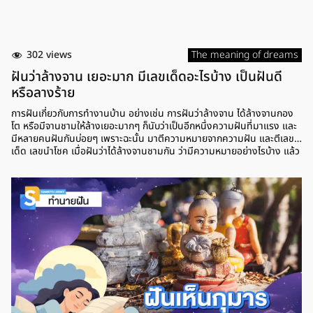
302 views
The meaning of dreams
ฝันว่าล้างจาน เยอะมาก มีเลขเด็ดอะไรบ้าง เป็นฝันดี
หรือลางร้าย
การฝันเกี่ยวกับการทำงานบ้าน อย่างเช่น การฝันว่าล้างจาน ได้ล้างจานกอง
โต หรือมีจานชามให้ล้างเยอะมากๆ ก็นับว่าเป็นอีกหนึ่งความฝันที่มาแรง และ
มีหลายคนฝันกันบ่อยๆ เพราะฉะนั้น มาตีความหมายจากความฝัน และตีเลข
เด็ด เลขนำโชค เมื่อฝันว่าได้ล้างจานชามกัน ว่ามีความหมายอย่างไรบ้าง แล้ว
เลขเด็ดที่น่าตาม มีเลขไหนสำหรับเสี่ยงโชค ฝันว่าล้างจาน กองใหญ่มาก
ความหมาย การฝันว่าได้ล้างจานกองโต ได้ล้างจานกองใหญ่มากๆ ตามตำรา
ทำนายฝันแล้ว หมายถึง การประสบความสำเร็จในชีวิต ที่หากใครตั้งความ
หวังอะไรเอาไว้ ก็มีโอกาสที่จะสมหวัง และบางคนยังมีเกณฑ์จะได้รับข่าวดีจาก
ญาติหรือมิตรสหาย ส่วนใครที่อยู่ในช่วงประเมินการทำงาน ก็มีโอกาสจะได้
เลื่อนตำแหน่ง เลขเด็ด ฝันว่าล้างจานบ้านคนอื่น หากใครที่ฝันว่าล้างจานบ้าน
คนอื่น มีจานชามให้ล้างเยอะมาก ตามตำราแล้ว หมายถึง การพบเจอกับความ
สุขทางการ สุขภาพจะแข็งแรงมากขึ้น หากใครที่ป่วยก็จะหายจากอาการป่วย
ส่วนเรื่องการเงินก็จะดีขึ้นตามลำดับ อาจจะต้องหมั่นเก็บหอมรอมริบร่วมด้วย
ใครอยากทำอะไรช่วงนี้ก็จะประสบความสำเร็จ ได้รับผลที่มุ่งหมายเอาไว้ ส่วน
โชคจากจะมาจากญาติผู้ใหญ่หรือเพื่อนฝูง เลขเด็ด ฝันว่าทำจานแตก หรือหาก
ใครที่ฝันว่าทำจานแตก ทำจานหล่น ตามตำราทำนายความฝัน หมายถึง การ