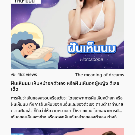
สี ช่วงนี้อาจจะลองเสี่ยงโชคจากลอตเตอรี่ หรือสลากกินแบ่งรัฐบาล
แบบเล็กๆ น้อยๆ เผื่อจะได้โชคใหญ่ และอย่าลืมทำบุญเสริมดวงและ
บุญบารมี เพราะเป็นช่วงที่ดวงดีมากๆ โอกาสได้โชคใหญ่อยู่ไม่ไกล
เลขเด็ด มีกุมารมาเล่นด้วยในฝัน การฝันว่ามีกุมารมาเล่นด้วย มา
หยอกล้อคุณในฝัน เป็นฝันที่ไม่ค่อยดี เพราะหมายถึงการเจอกับความ
ทุกข์หรือว่าสิ่งที่ทำให้ไม่สบายใจ บางคนก็จะไม่สมหวังกับสิ่งที่หวังเอา
ไว้ การเงินเป็นช่วงที่มีรายจ่ายเข้ามาหลายทาง ทำให้เก็บเงินไม่อยู่ แต่
ฝันในลักษณะนี้ก็ยังมีข้อดีอยู่บ้าง คือ คนโสดจะเจอกับคนที่มาขาย
ขนมจีบมากขึ้น ช่วงนี้จะมีเสน่ห์มากเป็นพิเศษ แต่หากใครมีคนรู้ใจหรือ
คนที่ศึกษากันอยู่แล้ว ก็อย่าไปมีรักสามเส้า เพราะอาจจะเกิดปัญหาใหญ่
ตามมาได้ เลขเด็ด ฝันเห็นกุมารร้องไห้ นอกจากนี้ การฝันเห็นกุมาร
ทองร้องไห้ ตามตำราแล้ว เป็นฝันที่ไม่ค่อยดี เพราะเป็นฝันบอก
462 views
The meaning of dreams
ความเครียดและบอกว่าคุณกำลังมีปัญหาที่ทำให้ไม่สบายใจ เช่น ปัญหา
ฝันเห็นนม เห็นหน้าอกตัวเอง หรือฝันเห็นอกผู้หญิง ตีเลข
เรื่องสุขภาพ แต่ก็เป็นฝันที่มีข้อดีในเรื่องของความรัก เพราะมีเกณฑ์
เด็ด
เจอรักทางไกล […]
การฝันว่าเห็นของสงวนหรืออวัยวะ โดยเฉพาะการฝันเห็นหน้าอก หรือ
ฝันเห็นนม ทั้งการฝันเห็นของคนอื่นและของตัวเอง ตามตำราทำนาย
ความฝันแล้ว ก็ถือว่าให้ความหมายเอาไว้หลายแบบ โดยเฉพาะการฝัน
เห็นอกคนอื่นสองข้าง หรืออาจจะฝันเห็นหน้าอกของตัวเอง ต่างก็
ตีความหมายเอาไว้หลายแนวทาง รวมถึงการตีเลขเด็ด เลขนำโชค
หรือเลขสำหรับเสี่ยงโชค เพราะฉะนั้น มาดูกันว่าการฝันเห็นหน้าอก