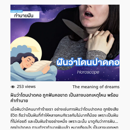
ฝันว่ามีปากเสียงกับคนใกล้ตัว ตามตำราทำนายฝันแล้วให้ความหมาย
ว่าอย่างไรบ้าง ฝันว่าทะเลาะกับพ่อ การฝันว่าทะเลาะกับพ่อแล้วร้องไห้
หรือมีปากเสียงกันรุนแรง ตามตำราทำนายฝัน ให้ความหมายว่า จะ
เป็นช่วงที่ต้องตัดสินใจและใช้สติในการใช้ชีวิตมากขึ้น ต้องอดทนและ
ค่อยๆ ตัดสินใจกับสถานการณ์ต่างๆ ที่เกิดขึ้น ส่วนการทำงานเป็น
ช่วงที่ต้องพัฒนาตัวเอง เพื่อให้ก้าวหน้าในหน้าที่การงาน เลขเด็ด ฝัน
ว่าทะเลาะกับพ่อที่เสียชีวิตไปแล้ว นอกจากนี้ การฝันว่าทะเลาะกับพ่อ
แต่ว่าพ่อเสียชีวิตไปนานแล้ว จะหมายถึงการเจอกับอุปสรรคที่หนักมาก
ขึ้น โดยเฉพาะในการทำงานหรือการเรียน แต่ก็จะผ่านไปได้ ให้รับมือกับ
สถานการณ์หรืออุปสรรคให้ดี แล้วทุกอย่างจะดีมากขึ้น เลขเด็ด ฝันว่า
ทะเลาะกับแม่ แต่หากใครที่ฝันว่าทะเลาะกับแม่ เป็นฝันที่กำลังบอกว่า
จะเกิดเคราะห์ร้าย หรือว่าปัญหาที่มาจากคนที่อายุน้อยกว่านำพามาให้
โดยเฉพาะคนในบ้านที่อายุน้อยที่สุด ช่วงนี้ให้ทำดีเข้าไว้ แล้วจะได้ผลดี
กลับคืนมา เช่น หากมีใครปองร้ายหรือคิดไม่ดี ก็อย่าไปสนใจหรือทำไม่
ดีกลับไป เพราะคนนั้นจะแพ้ภัยตัวเอง โดยที่คุณไม่ต้องทำอะไร ส่วน
253 views
The meaning of dreams
ความรักถือว่าเป็นช่วงที่มีเสน่ห์มากๆ อาจมีโอกาสเจอคนรู้ใจจากการไป
ฝันว่าโดนปาดคอ ถูกฟันคอขาด เป็นลางบอกเหตุไหม พร้อม
ร่วมงานมงคลหรืองานสังสรรค์ เลขเด็ด ฝันว่าทะเลาะกับแฟน หาก
คำทำนาย
ใครที่ฝันว่าทะเลาะกับแฟนหรือคนรัก เป็นฝันที่เตือนเรื่องอารมณ์และ
เมื่อฝันว่ามีคนมาทำร้ายเรา อย่างเช่นการฝันว่าโดนปาดคอ ถูกยิงเสีย
การระมัดระวังคำพูดของคุณ […]
ชีวิต ถือว่าเป็นฝันที่ทำให้หลายคนกังวลกันไม่มากก็น้อย เพราะเป็นฝัน
ที่ไม่ค่อยดี และเป็นฝันร้ายอย่างหนึ่ง เพราะฉะนั้น มาดูกันว่าการฝันว่า
ถูกฆ่าปาดคอ ตามตำราทำนายฝันแล้ว หมายถึงอะไร เป็นลางบอกเหตุ