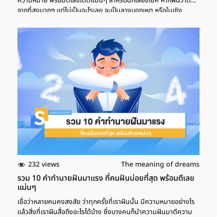
ความหมาย พร้อมตีเลขเด็ดแม่นๆ สำหรับนักเสี่ยงโชค หากฝันว่าตก
จากที่สูงมากๆ แต่ไม่เป็นอะไรเลย จะเป็นลางบอกเหตุ หรือในเชิง
จิตวิทยาหมายถึงอะไรได้บ้าง สรุปทุกความหมายที่นี่! ฝันว่าตกจากที่
สูง การฝันว่าตกจากที่สูง เช่น ตกเหว ตกตึก ตามตำราทำนายฝันแล้ว
จะหมายถึงการมีเคราะห์หรือว่ามีความทุกข์ใจจากปัญหาต่าง ๆ ที่อาจ
เกิดขึ้น ซึ่งบางคนอาจจะเจอกับปัญหาหรืออุปสรรคเข้ามาในชีวิต ทำให้
เกิดความกังวล โดยเฉพาะการเปลี่ยนแปลงครั้งใหญ่ที่อาจเกิดขึ้น เลข
เด็ด ฝันว่าตกจากตึกสูง การฝันว่าตกตึกที่สูงมากๆ หมายถึงการ
เผชิญกับความกดดันในชีวิต ไม่ว่าจะเป็น การงาน การเงิน หรือว่า
ความรักความสัมพันธ์ ซึ่งอาจจะทำให้หลายๆ คน รู้สึกว่าต้องตัดสินใจ
บางสิ่งบางอย่าง จนทำให้มีความกังวลในการตัดสินใจ ฝันว่าตกจาก
เครื่องบิน นอกจากนี้ การฝันว่าตกจากที่สูงยังรวมไปถึงการฝันว่าตก
จากเครื่องบินได้ด้วย ซึ่งความหมายจะเกี่ยวข้องกับความความหวัง
ต่างๆ ในชีวิต เช่น มีความกังวลเรื่องเป้าหมายในชีวิต หรือบางคนก็
อาจจะคาดหวังกับเป้าหมายที่ใหญ่โตเกินกำลัง จนทำให้ไม่สามารถ
รับมือกับสถานการณ์ได้ดีเท่าที่ควร ฝันว่าตกจากบันได หากใครที่ฝันว่า
ตกจากบันได จะหมายถึงเรื่องการพลาดโอกาสบางอย่างที่หวังเอาไว้
232 views
The meaning of dreams
สิ่งที่พยายามทำอยู่อาจจะไม่สำเร็จตามที่คิด ซึ่งการฝันว่าตกจากบันได
รวม 10 คำทำนายฝันมาแรง ที่คนฝันบ่อยที่สุด พร้อมตีเลข
ยังสื่อถึงการหยุดชะงัก หรือว่าความล้มเหลวที่อาจเกิดขึ้นได้ ฝันว่าตก
แม่นๆ
จากต้นไม้ […]
เชื่อว่าหลายคนคงสงสัย ว่าทุกครั้งที่เราฝันนั้น มีความหมายอย่างไร
แล้วสิ่งที่เราฝันสื่อถึงอะไรได้บ้าง ซึ่งบางคนก็นำความฝันมาตีความ