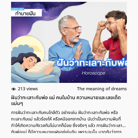
แมวตาย การฝันว่าฆ่าแมวตาย ทำนายฝันเอาไว้ว่า จะเจอกับปัญหาที่
ทำให้รู้สึกกลืนไม่เข้า คายไม่ออก ทำให้รู้สึกไม่สบายใจ ไม่สามารถแก้ไข
ปัญหาได้อย่างทันท่วงที ช่วงนี้อาจจะมีเรื่องการถูกใส่ร้าย การปองร้าย
หรือการถูกเข้าใจผิด จากการสื่อสารหรือการพูดของคนอื่นได้ บางคน
อาจจะเจอกับปัญหาที่คนอื่นนำมาให้ก็ได้ เลขเด็ด ฝันว่าฆ่าแมว 2 ตัว
การฝันว่าฆ่าแมว 2 ตัว ตามความหมายแล้ว เป็นฝันที่กำลังบอกว่าคุณ
เสี่ยงมีเคราะห์ร้ายเกิดขึ้น บางคนก็อาจจะทำของสำคัญหาย หรืออาจ
จะเกิดปัญหากับคนที่อายุมากหรือน้อยที่สุดในบ้านก็ได้เช่นกัน แต่การ
ฝันว่าเห็นตัวเองฆ่าแมวถึง 2 ตัว ยังหมายถึงความเจริญในหน้าที่การ
งานหรือการใช้ชีวิตได้ด้วย โดยเฉพาะคนที่มีความอ่อนน้อมถ่อมตน
ช่วงนี้จะเจรจาอะไร หรือติดต่อกิจธุระใดๆ ก็ต้องสื่อสารให้ดี แล้วจะ
ประสบความสำเร็จ เห็นผลลัพธ์จากสิ่งที่ทำ เลขเด็ด ฝันว่าฆ่าแมว 3
ตัว […]
213 views
The meaning of dreams
ฝันว่าทะเลาะกับพ่อ แม่ คนในบ้าน ความหมายและเลขเด็ด
แม่นๆ
การฝันว่าทะเลาะกับคนใกล้ตัว อย่างเช่น ฝันว่าทะเลาะกับพ่อ หรือ
ทะเลาะกับแม่ แล้วร้องไห้ หรือหนีออกจากบ้าน นับว่าเป็นความฝันที่
ทำให้เกิดความกังวลกันไม่มากก็น้อย ซึ่งจริงๆ แล้ว การฝันว่าทะเลาะ
กับพ่อแม่ ก็มีความหมายแฝงอยู่เช่นกัน เพราะฉะนั้น มาดูกันว่าการ