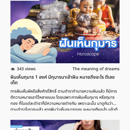
การประสบความสำเร็จในชีวิต ที่หากใครตั้งความหวังอะไรเอาไว้ ก็มี
โอกาสที่จะสมหวัง และบางคนยังมีเกณฑ์จะได้รับข่าวดีจากญาติหรือ
มิตรสหาย ส่วนใครที่อยู่ในช่วงประเมินการทำงาน ก็มีโอกาสจะได้เลื่อน
ตำแหน่ง เลขเด็ด ฝันว่าล้างจานบ้านคนอื่น หากใครที่ฝันว่าล้างจาน
บ้านคนอื่น มีจานชามให้ล้างเยอะมาก ตามตำราแล้ว หมายถึง การพบ
เจอกับความสุขทางการ สุขภาพจะแข็งแรงมากขึ้น หากใครที่ป่วยก็จะ
หายจากอาการป่วย ส่วนเรื่องการเงินก็จะดีขึ้นตามลำดับ อาจจะต้อง
หมั่นเก็บหอมรอมริบร่วมด้วย ใครอยากทำอะไรช่วงนี้ก็จะประสบความ
สำเร็จ ได้รับผลที่มุ่งหมายเอาไว้ ส่วนโชคจากจะมาจากญาติผู้ใหญ่หรือ
เพื่อนฝูง เลขเด็ด ฝันว่าทำจานแตก หรือหากใครที่ฝันว่าทำจานแตก
ทำจานหล่น ตามตำราทำนายความฝัน หมายถึง การประสบความ
สำเร็จจากสิ่งที่รอคอยมานาน เช่น หากรองานก็จะได้รับการตอบรับเข้า
343 views
The meaning of dreams
ทำงาน แต่ช่วงนี้เป็นช่วงที่ต้องระมัดระวังเรื่องการทะเลาะเบาะแว้งกับ
ฝันเห็นกุมาร 1 องค์ มีกุมารมาเข้าฝัน หมายถึงอะไร ตีเลข
คนใกล้ตัว รวมถึงคนในครอบครัว เพราะอาจจะทำให้เกิดปัญหาบาน
เด็ด
ปลายได้ และการฝันว่าทำจานแตก […]
การฝันเห็นผีหรือสิ่งศักดิ์สิทธิ์ ตามตำราทำนายความฝันแล้ว ก็มีการ
ตีความหมายเอาไว้หลายแบบ โดยเฉพาะการฝันเห็นกุมาร หรือกุมาร
ทอง ที่ในแต่ละตำราก็มีความหมายต่างกัน เพราะฉะนั้น มาดูกันว่า
ตามตำราโบราณแล้ว หากฝันว่าเห็นกุมารทอง จะหมายถึงอะไร แล้วตี
เลขเด็ด เลขเสี่ยงโชค ได้เลขอะไรบ้าง ฝันเห็นกุมารทอง หมายถึง การ
ฝันว่าเห็นกุมาร ตามตำราโบราณแล้ว หมายถึง การมีโชคลาภหรือลาภ
ลอย ซึ่งคนที่ฝันว่าเห็นกุมารทอง จะมีลาภเป็นพิเศษจากคนที่มีผิวสอง