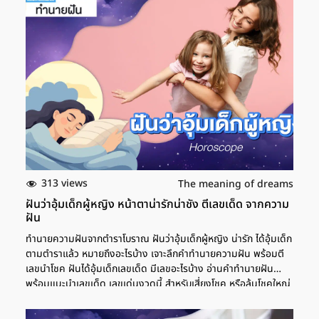
ตามตำราทำนายความฝันแล้ว หมายถึงอะไรบ้าง ฝันเห็นนม ฝันเห็น
หน้าอก การฝันว่าเห็นหน้าอกหรือนม ตามตำราทำนายความฝันแล้ว
หมายถึง การได้โชคลาภที่มาจากการเสี่ยงโชค หรือลาภลอยที่มาจาก
เพศหญิง แต่ช่วงนี้ก็ต้องระวังเรื่องการเจอคนใหม่ๆ ในช่วงนี้ หรือ
เพื่อนจากสังคมใหม่ เพราะอาจจะเจอกับคนประเภทหน้าอย่างลับหลัง
อย่าง หรือคนที่หวังผลประโยชน์จากคุณ ส่วนใครฝันเห็นหน้าอกตัว
เอง 2 ข้าง แล้วเป็นช่วงที่โสดอยู่ ยังไม่มีคู่หรือคนรู้ใจ ก็จะเป็นช่วงมหา
เสน่ห์ มีคนเข้ามาสนใจคุณหลายคน เลขเด็ด ฝันเห็นอกตัวเอง 1 ข้าง
การฝันว่าเห็นนมตัวเอง 1 ข้าง อาจจะเป็นข้างซ้ายหรือขวาก็ได้ ตาม
ตำราทำนายฝันแล้ว จะหมายถึง การเจอกับเหตุการณ์หรือคำพูดจาก
คนอื่นที่ไม่ดี เป็นช่วงที่จะได้เจอมิตรหรือสังคมใหม่ๆ ส่วนลาภมีโชค
จากคนรัก ช่วงนี้ชีวิตจะดีสำหรับการผูกมิตรกับคนต่างเพศ และหาก
ใครที่ต้องเจรจาการงาน จะต้องอดทนและใช้คำพูดให้เป็น แล้วจะทำให้
313 views
The meaning of dreams
ได้ผลลัพธ์ที่ดี ถึงแม้ว่าจะใช้เวลาพอสมควรกว่าจะตกลงกันได้ลงตัว
ฝันว่าอุ้มเด็กผู้หญิง หน้าตาน่ารักน่าชัง ตีเลขเด็ด จากความ
เลขเด็ด […]
ฝัน
ทำนายความฝันจากตำราโบราณ ฝันว่าอุ้มเด็กผู้หญิง น่ารัก ได้อุ้มเด็ก
ตามตำราแล้ว หมายถึงอะไรบ้าง เจาะลึกคำทำนายความฝัน พร้อมตี
เลขนำโชค ฝันได้อุ้มเด็กเลขเด็ด มีเลขอะไรบ้าง อ่านคำทำนายฝัน
พร้อมแนะนำเลขเด็ด เลขเด่นงวดนี้ สำหรับเสี่ยงโชค หรือลุ้นโชคใหญ่
จากตำราโบราณ ฝันว่าอุ้มเด็กผู้หญิง น่ารัก หมายถึง การฝันว่าอุ้ม
เด็กผู้หญิง น่ารัก ตามคำทำนายฝันแล้ว หมายถึง การเตือนเรื่อง