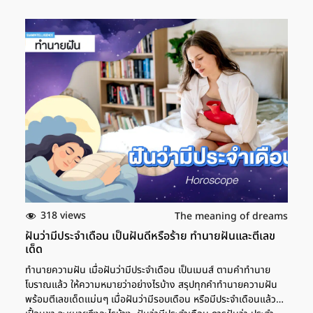
หรือไม่ สรุปทุกคำทำนาย พร้อมตีเลขเด็ด ทำนายฝัน แบบแม่นๆ จาก
ตำราทำนายความฝัน ฝันว่าโดนปาดคอ การฝันว่าโดนฆ่าปาดคอ ตาม
ตำราทำนายฝันแล้ว ให้ความหมายเอาไว้ว่า จะมีโอกาสเจอเคราะห์หนัก
หรือปัญหาใหญ่ในชีวิต เช่น การสูญเสียบุคคลในครอบครัว หรือบาง
คนก็อาจจะเจออุปสรรคในชีวิต ที่ทำให้ได้รับความเดือดร้อน โดยอาจจะ
เป็นคนใกล้ตัวที่นำปัญหามาให้ หรือนำความเดือดร้อนมาให้ เป็นต้น
เลขเด็ด ฝันว่าโดนปาดคอแต่ไม่ขาด หากใครที่ฝันว่าถูกปาดคอแต่คอ
ไม่ขาด ทำนายฝันเอาไว้ว่า จะเสียของรักหรือเงินทอง รวมถึงสิ่งของ
เครื่องใช้อาจพังก็ได้ ช่วงนี้หากมีสิ่งที่คิดเอาไว้หรือวางแผนไว้ จะมีคน
ช่วยเหลือให้ผ่านไปได้ หากทำด้วยตัวเองจะยังไม่สามารถผ่านพ้นกับ
ปัญหาได้ นอกจากนี้ ตามตำราทำนายฝันของพระโหราธิบดี ยังให้
ความหมายเอาไว้ว่า จะได้รับข่าวดีจากญาติสนิทหรือมิตรสหายที่อยู่
ทางไกล ส่วนหากเป็นตำราจีนจะหมายถึงการฝ่าฟันอุปสรรคได้สำเร็จ
มีความสุขสมบูรณ์ และปัญหาที่เจอจะหมดไปในเร็ววัน เลขเด็ด ฝันว่า
โดนไล่ฝัน การฝันว่าโดนไล่ฟันในฝัน ตามตำราโบราทำนายฝันเอาไว้ว่า
318 views
The meaning of dreams
ชีวิตจะเปลี่ยนแปลงไปในทิศทางที่ดีขึ้น ดวงกำลังไปได้ดี หากมีปัญหาก็
ฝันว่ามีประจำเดือน เป็นฝันดีหรือร้าย ทำนายฝันและตีเลข
จะมีคนเข้ามาให้ความช่วยเหลือ แต่ก็ยังต้องระวังความทุกข์ยาก
เด็ด
ลำบากใจ หรือการได้รับผลกระทบจากปัญหาที่คนอายุน้อยกว่านำพามา
ทำนายความฝัน เมื่อฝันว่ามีประจำเดือน เป็นเมนส์ ตามคำทำนาย
ให้ ส่วนการเงินยังต้องระวังเรื่องการใช้จ่ายเกินตัวอยู่บ้าง […]
โบราณแล้ว ให้ความหมายว่าอย่างไรบ้าง สรุปทุกคำทำนายความฝัน
พร้อมตีเลขเด็ดแม่นๆ เมื่อฝันว่ามีรอบเดือน หรือมีประจำเดือนแล้ว