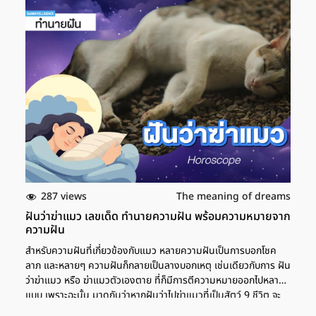
หน้า ทาปาก หรือทาแก้ม ตามตำราทำนายฝันแล้ว หมายถึง การหมด
เคราะห์หรือพ้นเคราะห์ที่เจอ หากใครป่วยก็จะหายจากอาการป่วย หรือ
หากใครที่ทำงานประจำอยู่ก็จะเติบโตในหน้าที่การงาน ได้รับการโปรโมต
หรือหากได้ย้ายงานก็จะได้ตำแหน่งที่ดีขึ้น เลขเด็ด ฝันว่าแต่งหน้าตัว
เอง ส่วนถ้าใครที่ฝันว่ากำลังแต่งหน้าตัวเองอยู่ ตามตำราแล้ว จะ
หมายถึงการมีโชคจากทางทิศตะวันตก บางคนจะได้รับโชคลาภจากคน
ผิวสองสี แต่ก็จะมีปัญหาเรื่องการทำของหาย หรือการสูญเสียของ
ที่รักได้ด้วย บางคนก็อาจจะเจอปัญหา ที่ยังไม่สามารถหาทางแก้ไขได้
แต่หากใครมีปัญหาด้านการเงิน ก็จะได้รับการช่วยเหลือจากเพื่อนสนิท
เลขเด็ด ฝันว่าแต่งหน้าเขียนคิ้ว ส่วนใครที่ฝันว่าแต่งหน้าเขียนคิ้ว
ตามตำราแล้ว ให้ระวังเรื่องการรับปากหรือการทำอะไรใหม่ๆ เพราะมี
ความเสี่ยงที่จะเกิดปัญหาตามมา เช่น การรับงานมาทำโดยที่งานนั้น
อาจจะไม่ใช่หน้าที่ของคุณ หรืออาจจะเป็นงานที่ไม่ถนัด ที่อาจจะทำให้
เกิดความเครียดและความกังวลใจตามมา เพราะเป็นช่วงที่เสี่ยงที่จะ
287 views
The meaning of dreams
เจอกับความผิดพลาดหรือความพลาดพลั้งในการทำงานได้ เลขเด็ด
ฝันว่าฆ่าแมว เลขเด็ด ทำนายความฝัน พร้อมความหมายจาก
อ่านเพิ่มเติม
ความฝัน
สำหรับความฝันที่เกี่ยวข้องกับแมว หลายความฝันเป็นการบอกโชค
ลาภ และหลายๆ ความฝันก็กลายเป็นลางบอกเหตุ เช่นเดียวกับการ ฝัน
ว่าฆ่าแมว หรือ ฆ่าแมวตัวเองตาย ที่ก็มีการตีความหมายออกไปหลาย
แบบ เพราะฉะนั้น มาดูกันว่าหากฝันว่าไปฆ่าแมวที่เป็นสัตว์ 9 ชีวิต จะ
หมายถึงอะไร แล้วเลขเด็ด เลขนำโชค มีอะไรบ้าง ฝันว่าฆ่าแมว ทำ