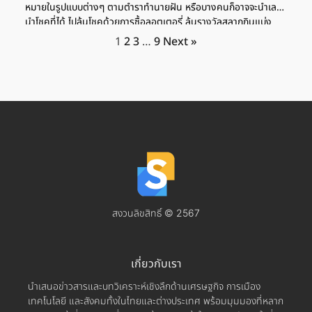
หมายในรูปแบบต่างๆ ตามตำราทำนายฝัน หรือบางคนก็อาจจะนำเลข
นำโชคที่ได้ ไปลุ้นโชคด้วยการซื้อลอตเตอรี่ ลุ้นรางวัลสลากกินแบ่ง
รัฐบาล หรือใช้นำโชคในด้านอื่นๆ เช่น ฤกษ์ในวันสำคัญ เพราะฉะนั้น
1
2
3
…
9
Next »
เราจะพาคุณมาดูกันว่า 10 คำทำนายฝันที่มาแรง ปี 2568 นี้ มีอะไร
บ้าง แล้วแต่ละความฝัน มีความหมาย หรือเลขเด็ด เลขนำโชคอะไร
บ้าง จากตำราทำนายความฝันแม่นๆ รู้จักตำรา “ทำนายฝัน” คืออะไร
ที่มีมาจากไหน? ตำราทำนายฝัน คือ การนำรูปแบบของความฝัน มาตี
ความหมายต่างๆ เป็นคำทำนายฝัน ซึ่งตามความเชื่อของคนโบราณ
แล้ว เชื่อว่าการฝันเป็นสิ่งที่เราไม่สามารถควบคุมได้ ความฝันจึง
เปรียบเสมือนการบ่งบอกถึงเหตุการณ์ต่างๆ ที่จะเกิดขึ้นได้ในอนาคต
โดยความหมายของความฝันก็มีทั้งร้ายและดี บางความฝันอาจจะเป็น
ฝันร้ายแต่จะเป็นผลดีกับความเป็นจริง เช่น หากฝันว่ามีคนตาย คน
นั้นก็จะมีอายุยืน เป็นต้น สำหรับตำราทำนายความฝัน ไม่ได้มีที่มาจาก
แหล่งใดแหล่งหนึ่งอย่างชัดเจน แต่เป็นการตีความโดยนำความเชื่อ
ทางศาสนา โหราศาสตร์ และจิตวิทยา มาประกอบแล้วนำมาทำนายฝัน
สงวนลิขสิทธิ์ © 2567
จึงทำให้การทำนายฝัน มีเลขเด็ดและเลขนำโชคร่วมด้วย เพราะใช้หลัก
การทางโหราศาสตร์มาทำนายควบคู่กัน ส่วนการแปลความฝันแต่ละ
แบบ ก็ขึ้นอยู่กับความเชื่อและวัฒนธรรมในแต่ละท้องถิ่น […]
เกี่ยวกับเรา
นำเสนอข่าวสารและบทวิเคราะห์เชิงลึกด้านเศรษฐกิจ การเมือง
เทคโนโลยี และสังคมทั้งในไทยและต่างประเทศ พร้อมมุมมองที่หลาก