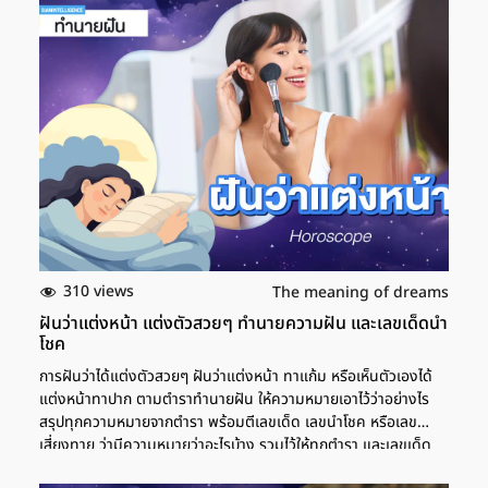
ทรัพย์สินและการเจอกับคนที่ไม่ได้หวังดี หรือเข้ามาเพื่อหวังผล
ประโยชน์จากคุณ ซึ่งบางคนก็อาจจะเป็นคนใกล้ตัวกว่าที่คิด ที่ไม่ได้
หวังดีหรือมีความริษยาต่อคุณ นอกจากนี้ ยังมีเกณฑ์ถูกขโมยของรัก
ของหวงได้ด้วย เลขเด็ด ฝันว่าอุ้มทารกผู้หญิง นอกจากนี้ การฝันว่า
อุ้มเด็กทารกผู้หญิง ก็ยังหมายถึงเรื่องการเสียหายของทรัพย์สินและ
การเจอกับคนที่ไม่หวังดี และที่ต้องระวังเป็นพิเศษคือ เรื่องนิสัยใจกล้า
บ้าบิ่นของคุณ ที่อาจจะทำให้เกิดความผิดพลาด หรือว่าพลาดพลั้งได้
ในด้านของความรัก จะต้องอาศัยความเชื่อมั่นต่อกันและกัน แล้วจะ
ทำให้ชีวิตคู่ไม่มีปัญหา เลขเด็ด อุ้มเด็กผู้หญิง 1 ขวบ คำทำนายฝัน
การฝันว่าอุ้มเด็กผู้หญิง อายุ 1 ขวบ หรือเป็นเด็กทารก ตามตำรา
ทำนายฝันแล้ว จะหมายถึงการเจอกับเคราะห์กรรมเก่า ๆ ที่เคยทำเอาไว้
ช่วงนี้หากคิดจะทำอะไร […]
310 views
The meaning of dreams
ฝันว่าแต่งหน้า แต่งตัวสวยๆ ทำนายความฝัน และเลขเด็ดนำ
โชค
การฝันว่าได้แต่งตัวสวยๆ ฝันว่าแต่งหน้า ทาแก้ม หรือเห็นตัวเองได้
แต่งหน้าทาปาก ตามตำราทำนายฝัน ให้ความหมายเอาไว้ว่าอย่างไร
สรุปทุกความหมายจากตำรา พร้อมตีเลขเด็ด เลขนำโชค หรือเลข
เสี่ยงทาย ว่ามีความหมายว่าอะไรบ้าง รวมไว้ให้ทุกตำรา และเลขเด็ด
แม่นๆ ฝันว่าแต่งหน้า ทาปาก ทาแก้ม หากใครฝันว่าเห็นตัวเองแต่ง