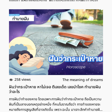
เปื้อนขา จะหมายถึงอะไรบ้าง ฝันว่ามีประจำเดือน การฝันว่า ประจำ
เดือนไหลเปื้อน มีรอบเดือนในฝัน สำหรับผู้หญิงแล้วจะหมายถึงการมี
โอกาสขยายกิจการ หรือการเติบโตในหน้าที่การงาน หากใครลงทุนอยู่
ก็จะได้รับกำไรที่ดี ขยับขยายธุรกิจได้ แต่ก็ควรระวังเรื่องการลงทุนที่
เกินตัว เพราะอาจจะทำให้จัดการการเงินได้ไม่ดีพอ เลขเด็ด ฝันเห็น
ประจำเดือนของตัวเอง ส่วนใครที่ฝันว่าเห็นเลือดประจำเดือนของตัว
เอง ถือเป็นฝันที่ดี เพราะหมายถึงการบอกโชคลาภ ช่วงนี้ให้แสวงหา
โชคยังสถานที่ที่ยังไม่เคยเดินทางไป แล้วจะเจอกับโชคลาภ บางคนก็
อาจจะเป็นการเปลี่ยนดวงจากร้ายเป็นดี ส่วนการเงินเป็นช่วงที่ควรรัด
เข็มขัดให้แน่น ไม่ควรใช้จ่ายเกินตัวหรือตามใจตัวเองเกินไป เพราะจะ
ส่งผลให้เกิดปัญหาด้านการเงินได้ในอนาคต เลขเด็ด ฝันว่ามีรอบเดือน
ประจำเดือนเลอะขา ส่วนใครที่ฝันว่าประจำเดือนเปื้อนขาเยอะมากๆ ถือ
เป็นฝันที่ดี โดยเฉพาะคนที่ป่วยหรือไม่สบาย เพราะจะหมายถึงการหาย
จากการเจ็บป่วย หรืออาการป่วยทุเลาลง ช่วงนี้อาจจะมีเรื่องเข้ามากระ
ทบกับความรู้สึกอยู่บ้าง ให้มองว่าเป็นเรื่องธรรมดาของชีวิต ให้ใช้สติ
ในการดำเนินชีวิต อาจจะลองหาเวลาพักผ่อน เพื่ออยู่กับตัวเองให้มาก
258 views
The meaning of dreams
ขึ้น เลขเด็ด ฝันเห็นเลือดประจำเดือน นอกจากนี้ การฝันเห็นเลือด
ฝันว่ากระเป๋าหาย หาไม่เจอ ตีเลขเด็ด เลขนำโชค ทำนายฝัน
ประจำเดือน ไม่ว่าจะในรูปแบบใดก็ตาม หากยึดตามตำราโบราณแล้ว จะ
ว่าอะไร
หมายถึงการมีงานเลี้ยงสังสรรค์ หรืองานเลี้ยง โดยเฉพาะผู้ที่เป็น
การฝันว่าทำของหาย โดยเฉพาะการฝันว่าทำกระเป๋าหาย ถือเป็นความ
เจ้าของกิจการ จะหมายถึงการได้ขยับขยายกิจการ […]
ฝันที่เป็นลางบอกเหตุอย่างหนึ่ง ที่คนโบราณถือว่า การทำของหายจะ
หมายถึงการสูญเสียที่อาจเกิดขึ้น เพราะฉะนั้น มาเจาะลึกคำทำนายฝัน