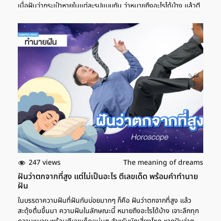
เมื่อฝันว่ากระเป๋าหายในแต่ละรูปแบบกัน ว่าหมายถึงอะไรได้บ้าง แล้วตี
เลขเด็ดได้ว่าอย่างไร จากตำราทำนายฝันโดยเฉพาะ ฝันว่ากระเป๋าหาย
การฝันว่ากระเป๋าหาย หากยึดตามคำทำนายแล้ว จะหมายถึงการเจ็บ
ป่วยของคนในครอบครัว ซึ่งจะเป็นการเจ็บป่วยแบบเล็กๆ น้อยๆ แต่
บางกรณีก็อาจจะเกิดความเศร้าโศกก็ได้ เช่น สมาชิกในครอบครัวที่ล้ม
ป่วยมาเป็นเวลานาน อาจมีเกณฑ์เสียชีวิตจากอาการป่วยที่ทรุดลง ช่วง
นี้ต้องประคองสติให้ดี และใช้ชีวิตอย่างรอบคอบ เลขเด็ด ฝันว่า
กระเป๋าเงินหาย นอกจากนี้ การฝันว่ากระเป๋าเงินหาย ยังหมายถึง
ปัญหาที่กำลังจะเกิดขึ้นในตอนนี้ เช่น รายได้ลดน้อยลง ถูกขโมยของ
เงินหาย หรือทรัพย์​สินสูญหาย เพราะการทำกระเป๋าเงินหายก็คือการทำ
ทรัพย์สินหายนั่นเอง เลขเด็ด ฝันว่ากระเป๋าหาย โดนขโมย หากใครที่
ฝันว่ากระเป๋าหาย ถูกขโมย และโทรศัพท์หายด้วย ก็จะหมายถึงการมี
เกณฑ์เดินทางบ่อยในช่วงนี้ ให้ระมัดระวังเรื่องอุบัติเหตุที่อาจเกิดขึ้น
ช่วงนี้จะมีปัญหาให้คิดหลายอย่าง ให้พยายามประคองสติ และใช้
ปัญญาในการแก้ไขปัญหา หากเหนื่อยก็ให้อดทนแล้วทุกอย่างจะค่อยๆ
ขึ้น เลขเด็ด ฝันว่าทำกระเป๋าสะพายหาย นอกจากนี้ การฝันว่ากระเป๋า
247 views
The meaning of dreams
สะพายหาย แต่หาเจอ ถือเป็นฝันที่ดี เพราะจะหมายถึงการได้ของกลับ
ฝันว่าตกจากที่สูง แต่ไม่เป็นอะไร ตีเลขเด็ด พร้อมคำทำนาย
คืนมา เช่น […]
ฝัน
ในบรรดาความฝันที่ฝันกันบ่อยมากๆ ก็คือ ฝันว่าตกจากที่สูง แล้ว
สะดุ้งตื่นขึ้นมา ความฝันในลักษณะนี้ หมายถึงอะไรได้บ้าง เจาะลึกทุก