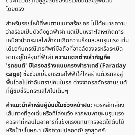
ตัวผ่านวัตถุที่อยู่สูงสุดของบริเวณนั้นลงสู่พื้นดิน
โดยตรง
สำหรับรอยไหม้ที่พบตามแนวสร้อยคอ ไม่ได้หมายความ
ว่าสร้อยเป็นตัวดึงดูดฟ้าผ่า แต่เป็นเพราะโลหะเกิดการ
เหนี่ยวนำกระแสไฟฟ้าจนเกิดความร้อนสะสมรุนแรง เช่น
เดียวกับกรณีโทรศัพท์มือถือที่อาจลัดวงจรหรือระเบิด
หากอยู่ใกล้จุดที่ฟ้าผ่า
ความแตกต่างสำคัญคือ
'รถยนต์' มีโครงสร้างแบบกรงฟาราเดย์ (Faraday
cage)
ซึ่งช่วยเบี่ยงกระแสไฟฟ้าให้ไหลผ่านตัวรถลงสู่
พื้นโดยไม่ทำอันตรายคนในรถ ต่างจากรถจักรยานยนต์
ที่ผู้ขับขี่รับกระแสไฟไปเต็มๆ
คำแนะนำสำหรับผู้ขับขี่ในช่วงหน้าฝน:
ควรหลีกเลี่ยง
เส้นทางที่สูงเด่นหรือที่โล่งแจ้ง หากพบพายุฝนรุนแรง
ควรหาที่หลบในอาคารที่แข็งแรงแทนการจอดใต้ต้นไม้
หรือป้ายโฆษณา เพื่อความปลอดภัยสูงสุดครับ