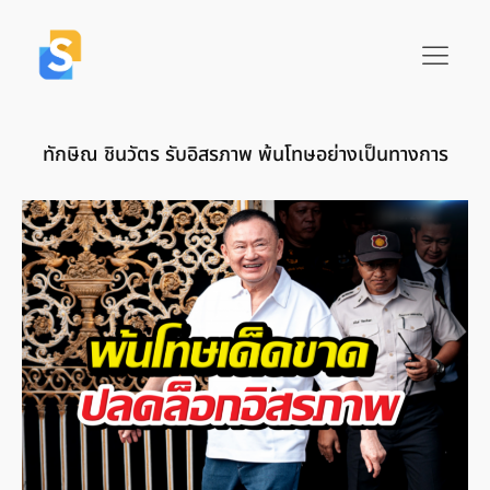
ทักษิณ ชินวัตร รับอิสรภาพ พ้นโทษอย่างเป็นทางการ