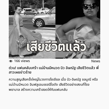
166 views
News
ด่วน! แฟนคลับเศร้า แม่บ้านมีหนวด บิว อิษณัฐ เสียชีวิตแล้ว พี่
สาวเผยข่าวร้าย
ความสูญเสียครั้งใหญ่ในวงการโซเชียล เมื่อ บิว-อิษณัฐ ชลมูณี หรือ
แม่บ้านมีหนวด อินฟลูเอนเซอร์ชื่อดัง เสียชีวิตอย่างสงบที่โรง
พยาบาล สร้างความเศร้าสลดให้กับแฟนคลับ