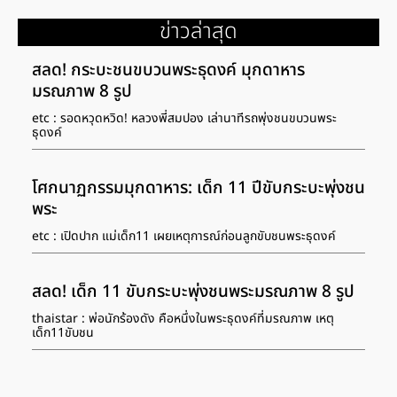
ข่าวล่าสุด
สลด! กระบะชนขบวนพระธุดงค์ มุกดาหาร
มรณภาพ 8 รูป
etc : รอดหวุดหวิด! หลวงพี่สมปอง เล่านาทีรถพุ่งชนขบวนพระ
ธุดงค์
โศกนาฏกรรมมุกดาหาร: เด็ก 11 ปีขับกระบะพุ่งชน
พระ
etc : เปิดปาก แม่เด็ก11 เผยเหตุการณ์ก่อนลูกขับชนพระธุดงค์
สลด! เด็ก 11 ขับกระบะพุ่งชนพระมรณภาพ 8 รูป
thaistar : พ่อนักร้องดัง คือหนึ่งในพระธุดงค์ที่มรณภาพ เหตุ
เด็ก11ขับชน