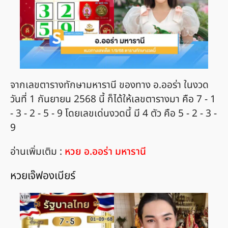
จากเลขตารางทักษามหารานี ของทาง อ.ออร่า ในงวด
วันที่ 1 กันยายน 2568 นี้ ก็ได้ให้เลขตารางมา คือ 7 - 1
- 3 - 2 - 5 - 9 โดยเลขเด่นงวดนี้ มี 4 ตัว คือ 5 - 2 - 3 -
9
อ่านเพิ่มเติม :
หวย อ.ออร่า มหารานี
หวยเจ๊ฟองเบียร์