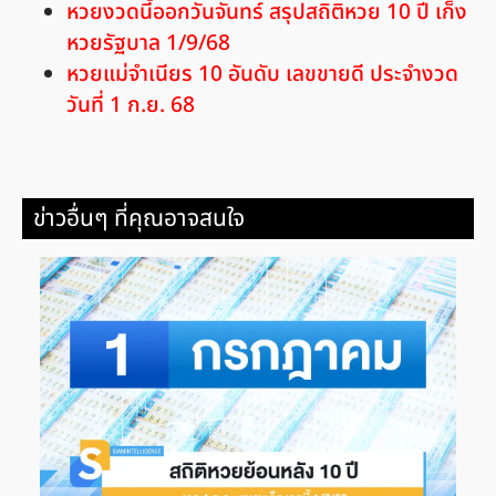
หวยงวดนี้ออกวันจันทร์ สรุปสถิติหวย 10 ปี เก็ง
หวยรัฐบาล 1/9/68
หวยแม่จำเนียร 10 อันดับ เลขขายดี ประจำงวด
วันที่ 1 ก.ย. 68
ข่าวอื่นๆ ที่คุณอาจสนใจ