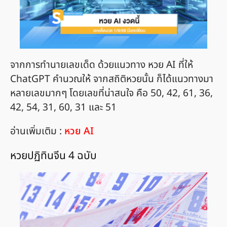
จากการทำนายเลขเด็ด ด้วยแนวทาง หวย AI ที่ให้ ​
ChatGPT คำนวณให้ จากสถิติหวยนั้น ก็ได้แนวทางมา
หลายเลขมากๆ โดยเลขที่น่าสนใจ คือ 50, 42, 61, 36,
42, 54, 31, 60, 31 และ 51
อ่านเพิ่มเติม :
หวย AI
หวยปฏิทินจีน 4 ฉบับ