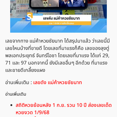
เลขจากทาง แม่ค้าหวยชัยนาท ได้สรุปมาแล้ว ว่าเลขนี้มี
เลขไหนบ้างที่ขายดี โดยเลขที่มาแรงก็คือ เลขของลุงตู่
พลเอกประยุทธ์ จันทร์โอชา โดยเลขที่มาแรง ได้แก่ 29,
71 และ 97 นอกจากนี้ ยังมีเลขอื่นๆ อีกด้วย ที่มาแรง
และขายดีเกลี้ยงแผง
อ่านเพิ่มเติม :
เลขดัง แม่ค้าหวยชัยนาท
อ่านเพิ่มเติม
สถิติหวยย้อนหลัง 1 ก.ย. รวม 10 ปี ส่องเลขเด็ด
หวยงวด 1/9/68