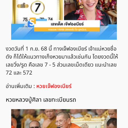
งวดวันที่ 1 ก.ย. 68 นี้ ทางเจ๊ฟองเบียร์ เจ้าแม่หวยชื่อ
ดัง ก็ได้ให้แนวทางเก็งหวยมาแล้วเช่นกัน โดยงวดนี้ให้
เลขวิ่ง/รูด คือเลข 7 - 5 ส่วนเลขเม็ดเดียว แนะนำเลข
72 และ 572
อ่านเพิ่มเติม :
หวยเจ๊ฟองเบียร์
หวยหลวงปู่ศิลา เลขทะเบียนรถ