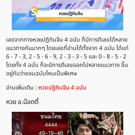
เลขจากทางหวยปฏิทินจีน 4 ฉบับ ก็มีการตีเลขได้หลาย
แนวทางกันมากๆ โดยเลขที่อ่านได้ทั้งจาก 4 ฉบับ ได้แก่
6 - 7 - 3, 2 - 5 - 6 - 9, 2 - 3 - 3 - 5 และ 0 - 8 - 5 - 2
โดยทั้ง 4 ฉบับ ก็จะมีการตีเลขออกไปหลายแนวทาง ขึ้น
อยู่กับว่าชอบฉบับไหนเป็นพิเศษ
อ่านเพิ่มเติม :
หวยปฏิทินจีน 4 ฉบับ
หวย อ.น๊อตตี้