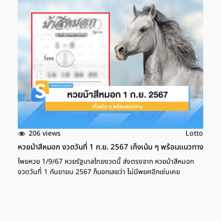
206 views
Lotto
หวยม้าสีหมอก งวดวันที่ 1 ก.ย. 2567 เก็งเน้น ๆ พร้อมแนวทาง
โพยหวย 1/9/67 หวยรัฐบาลไทยงวดนี้ ส่งตรงจาก หวยม้าสีหมอก
งวดวันที่ 1 กันยายน 2567 ก็บอกเลยว่า ไม่มีพยศอีกเช่นเคย