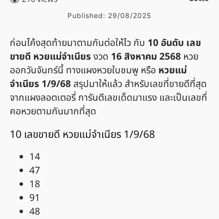
Published:
29/08/2025
ก่อนโค้งสุดท้ายมาตามกันต่อให้ไว กับ
10 อันดับ เลข
ขายดี หวยแม่จำเนียร
งวด
16 สิงหาคม 2568
หวย
ออกวันจันทร์นี้ ทางแผงหวยใบชมพู หรือ
หวยแม่
จำเนียร 1/9/68
สรุปมาให้แล้ว สำหรับเลขที่ขายดีที่สุด
จากแผงลอตเตอรี่ การันตีเลขเด็ดมาแรง และเป็นเลขที่
คอหวยตามกันมากที่สุด
10 เลขขายดี หวยแม่จำเนียร 1/9/68
14
47
18
91
48