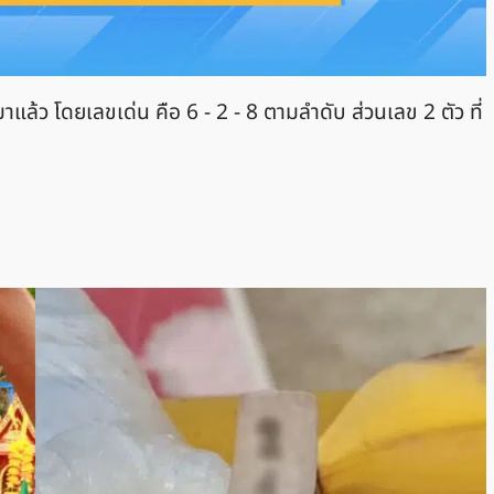
ล้ว โดยเลขเด่น คือ 6 - 2 - 8 ตามลำดับ ส่วนเลข 2 ตัว ที่