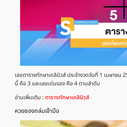
เลขตารางทักษาเดลินิวส์ ประจำงวดวันที่ 1 เมษายน 25
นี้ คือ 3 และเลขเด่นรอง คือ 4 ตามลำดับ
อ่านเพิ่มเติม :
ตารางทักษาเดลินิวส์
หวยซองถล่มเจ้ามือ