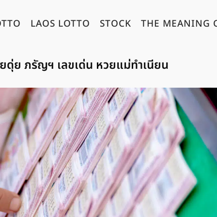
OTTO
LAOS LOTTO
STOCK
THE MEANING 
ยดุ่ย ภรัญฯ เลขเด่น หวยแม่ทำเนียน