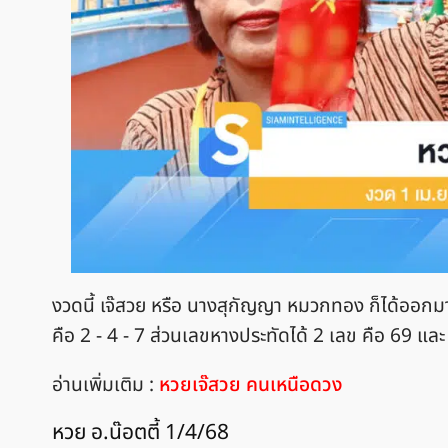
งวดนี้ เจ๊สวย หรือ นางสุกัญญา หมวกทอง ก็ได้ออกมา
คือ 2 - 4 - 7 ส่วนเลขหางประทัดได้ 2 เลข คือ 69 แล
อ่านเพิ่มเติม :
หวยเจ๊สวย คนเหนือดวง
หวย อ.น๊อตตี้ 1/4/68