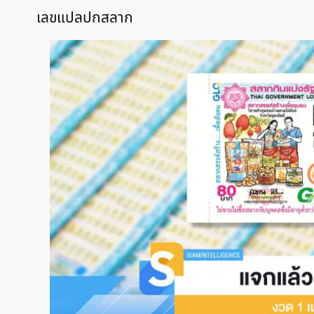
เลขแปลปกสลาก