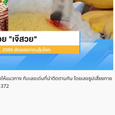
ให้แนวทาง กับเลขเด่นที่น่าติดตามกัน โดยเลขธูปเสี่ยงทาย
ะ 372