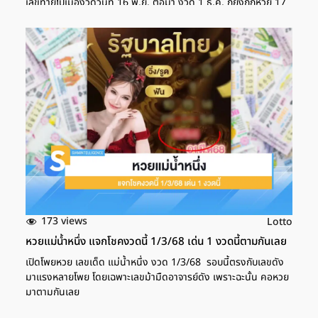
เลขท้ายไปเมื่องวดวันที่ 16 พ.ย. ต่อมา งวด 1 ธ.ค. ก็ยังถูกหวย 17
รางวัล 58,000 บาท แถมงวดสุดท้ายของปี 16 ธ.ค. ยังถูกอีก 50
รางวัล "เอ๋ เชิญยิ้ม" ดวงเฮงต่อเนื่อง งวดนี้รับทรัพย์ใหญ่อีกครั้ง ถูก
50 รางวัล เปิดภาพห้องพระบ้าน "เอ๋ เชิญยิ้ม" เผยความอัศจรรย์ใจ
ก่อนถูกรางวัลที่ 1 เฮงแบบตะโกน "เอ๋ เชิญยิ้ม" ถูกรางวัลที่ 1 รับเละ
เงินล้าน ไม่รวมเลขท้าย-เลขหน้าอีก 25 ใบ ล่าสุด เอ๋ […]
173 views
Lotto
หวยแม่น้ำหนึ่ง แจกโชคงวดนี้ 1/3/68 เด่น 1 งวดนี้ตามกันเลย
เปิดโพยหวย เลขเด็ด แม่น้ำหนึ่ง งวด 1/3/68 รอบนี้ตรงกับเลขดัง
มาแรงหลายโพย โดยเฉพาะเลขม้ามืดอาจารย์ดัง เพราะฉะนั้น คอหวย
มาตามกันเลย