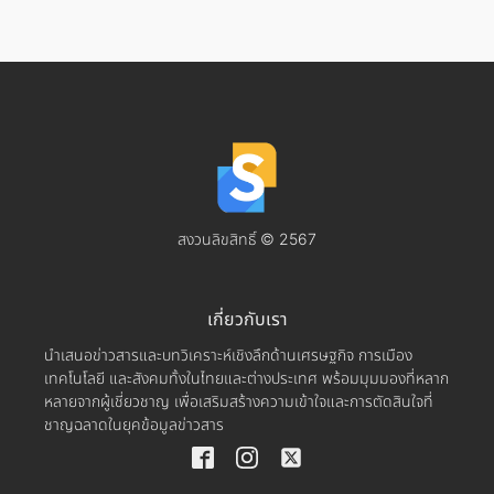
สงวนลิขสิทธิ์ © 2567
เกี่ยวกับเรา
นำเสนอข่าวสารและบทวิเคราะห์เชิงลึกด้านเศรษฐกิจ การเมือง
เทคโนโลยี และสังคมทั้งในไทยและต่างประเทศ พร้อมมุมมองที่หลาก
หลายจากผู้เชี่ยวชาญ เพื่อเสริมสร้างความเข้าใจและการตัดสินใจที่
ชาญฉลาดในยุคข้อมูลข่าวสาร