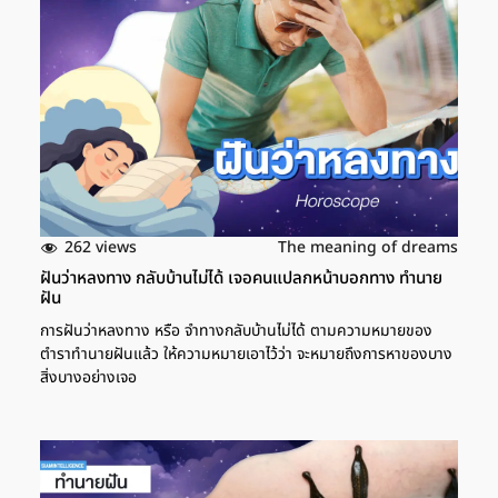
ค่อยๆ ตัดสินใจกับสถานการณ์ต่างๆ ที่เกิดขึ้น ส่วนการทำงานเป็น
ช่วงที่ต้องพัฒนาตัวเอง เพื่อให้ก้าวหน้าในหน้าที่การงาน เลขเด็ด ฝัน
ว่าทะเลาะกับพ่อที่เสียชีวิตไปแล้ว นอกจากนี้ การฝันว่าทะเลาะกับพ่อ
แต่ว่าพ่อเสียชีวิตไปนานแล้ว จะหมายถึงการเจอกับอุปสรรคที่หนักมาก
ขึ้น โดยเฉพาะในการทำงานหรือการเรียน แต่ก็จะผ่านไปได้ ให้รับมือกับ
สถานการณ์หรืออุปสรรคให้ดี แล้วทุกอย่างจะดีมากขึ้น เลขเด็ด ฝันว่า
ทะเลาะกับแม่ แต่หากใครที่ฝันว่าทะเลาะกับแม่ เป็นฝันที่กำลังบอกว่า
จะเกิดเคราะห์ร้าย หรือว่าปัญหาที่มาจากคนที่อายุน้อยกว่านำพามาให้
โดยเฉพาะคนในบ้านที่อายุน้อยที่สุด ช่วงนี้ให้ทำดีเข้าไว้ แล้วจะได้ผลดี
กลับคืนมา เช่น หากมีใครปองร้ายหรือคิดไม่ดี ก็อย่าไปสนใจหรือทำไม่
262 views
The meaning of dreams
ดีกลับไป เพราะคนนั้นจะแพ้ภัยตัวเอง โดยที่คุณไม่ต้องทำอะไร ส่วน
ฝันว่าหลงทาง กลับบ้านไม่ได้ เจอคนแปลกหน้าบอกทาง ทำนาย
ความรักถือว่าเป็นช่วงที่มีเสน่ห์มากๆ อาจมีโอกาสเจอคนรู้ใจจากการไป
ฝัน
ร่วมงานมงคลหรืองานสังสรรค์ เลขเด็ด ฝันว่าทะเลาะกับแฟน หาก
ใครที่ฝันว่าทะเลาะกับแฟนหรือคนรัก เป็นฝันที่เตือนเรื่องอารมณ์และ
การฝันว่าหลงทาง หรือ จำทางกลับบ้านไม่ได้ ตามความหมายของ
การระมัดระวังคำพูดของคุณ […]
ตำราทำนายฝันแล้ว ให้ความหมายเอาไว้ว่า จะหมายถึงการหาของบาง
สิ่งบางอย่างเจอ