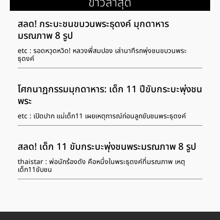
ข่าวล่าสุด
สลด! กระบะชนขบวนพระธุดงค์ มุกดาหาร
มรณภาพ 8 รูป
etc : รอดหวุดหวิด! หลวงพี่สมปอง เล่านาทีรถพุ่งชนขบวนพระ
ธุดงค์
โศกนาฏกรรมมุกดาหาร: เด็ก 11 ปีขับกระบะพุ่งชน
พระ
etc : เปิดปาก แม่เด็ก11 เผยเหตุการณ์ก่อนลูกขับชนพระธุดงค์
สลด! เด็ก 11 ขับกระบะพุ่งชนพระมรณภาพ 8 รูป
thaistar : พ่อนักร้องดัง คือหนึ่งในพระธุดงค์ที่มรณภาพ เหตุ
เด็ก11ขับชน