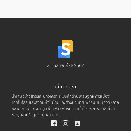
สงวนลิขสิทธิ์ © 2567
เกี่ยวกับเรา
นำเสนอข่าวสารและบทวิเคราะห์เชิงลึกด้านเศรษฐกิจ การเมือง
เทคโนโลยี และสังคมทั้งในไทยและต่างประเทศ พร้อมมุมมองที่หลาก
หลายจากผู้เชี่ยวชาญ เพื่อเสริมสร้างความเข้าใจและการตัดสินใจที่
ชาญฉลาดในยุคข้อมูลข่าวสาร