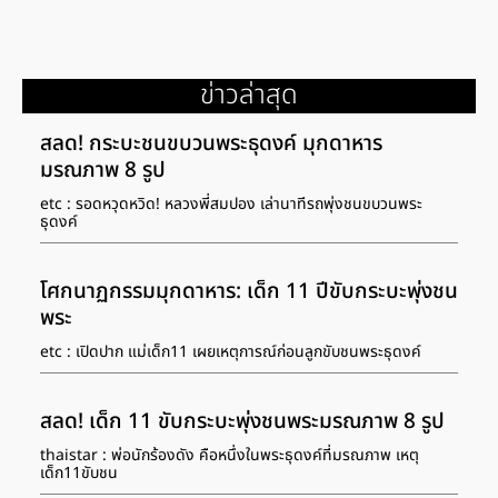
ข่าวล่าสุด
สลด! กระบะชนขบวนพระธุดงค์ มุกดาหาร
มรณภาพ 8 รูป
etc : รอดหวุดหวิด! หลวงพี่สมปอง เล่านาทีรถพุ่งชนขบวนพระ
ธุดงค์
โศกนาฏกรรมมุกดาหาร: เด็ก 11 ปีขับกระบะพุ่งชน
พระ
etc : เปิดปาก แม่เด็ก11 เผยเหตุการณ์ก่อนลูกขับชนพระธุดงค์
สลด! เด็ก 11 ขับกระบะพุ่งชนพระมรณภาพ 8 รูป
thaistar : พ่อนักร้องดัง คือหนึ่งในพระธุดงค์ที่มรณภาพ เหตุ
เด็ก11ขับชน