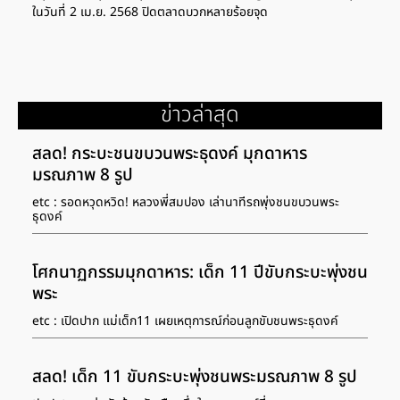
ในวันที่ 2 เม.ย. 2568 ปิดตลาดบวกหลายร้อยจุด
ข่าวล่าสุด
สลด! กระบะชนขบวนพระธุดงค์ มุกดาหาร
มรณภาพ 8 รูป
etc : รอดหวุดหวิด! หลวงพี่สมปอง เล่านาทีรถพุ่งชนขบวนพระ
ธุดงค์
โศกนาฏกรรมมุกดาหาร: เด็ก 11 ปีขับกระบะพุ่งชน
พระ
etc : เปิดปาก แม่เด็ก11 เผยเหตุการณ์ก่อนลูกขับชนพระธุดงค์
สลด! เด็ก 11 ขับกระบะพุ่งชนพระมรณภาพ 8 รูป