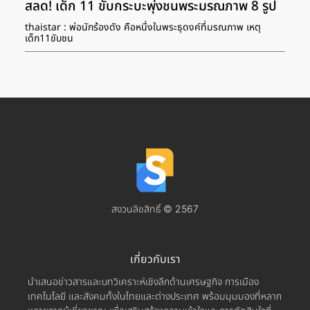
สลด! เด็ก 11 ขับกระบะพุ่งชนพระมรณภาพ 8 รูป
thaistar : พ่อนักร้องดัง คือหนึ่งในพระธุดงค์ที่มรณภาพ เหตุ
เด็ก11ขับชน
สงวนลิขสิทธิ์ © 2567
เกี่ยวกับเรา
นำเสนอข่าวสารและบทวิเคราะห์เชิงลึกด้านเศรษฐกิจ การเมือง
เทคโนโลยี และสังคมทั้งในไทยและต่างประเทศ พร้อมมุมมองที่หลาก