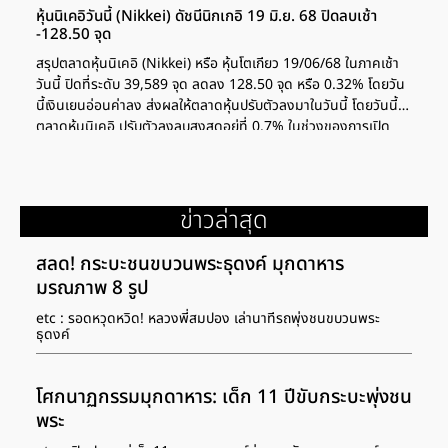
หุ้นนิเคอิวันนี้ (Nikkei) ดัชนีนิกเกอิ 19 มิ.ย. 68 ปิดลบเช้า
-128.50 จุด
สรุปตลาดหุ้นนิเคอิ (Nikkei) หรือ หุ้นโตเกียว 19/06/68 ในภาคเช้า
วันนี้ ปิดที่ระดับ 39,589 จุด ลดลง 128.50 จุด หรือ 0.32% โดยวัน
นี้เงินเยนอ่อนค่าลง ส่งผลให้ตลาดหุ้นปรับตัวลงมาในวันนี้ โดยวันนี้
ตลาดหุ้นนิเคอิ ปรับตัวลงลบสูงสุดอยู่ที่ 0.7% ในช่วงของการเปิด
ตลาด สำหรับหุ้นญี่ปุ่นร่วงเกิดก่อนการตัดสินใจของธนาคารกลาง
ญี่ปุ่น ที่ได้ตัดสินใจการปรับขึ้นอัตราดอกเบี้ยเป็นครั้งแรก นับตั้งแต่ปี
2550 เรียกว่า เป็นการปิดตลาดในภาคเช้าที่ลดลงพอสมควร สำหรับ
หุ้นนิเคอิในภาคบ่าย ก็ปรับตัวลดลงต่อเนื่อง ที่ระดับ 38,488.34 จุด
ข่าวล่าสุด
ลดลง 396.81 จุด หรือ -1.02% โดยหุ้นกลุ่มที่ปรับตัวลดลงมากที่สุด
คือกลุ่มเครื่องใช้ไฟฟ้า และกลุ่มเภสัชกรรม
สลด! กระบะชนขบวนพระธุดงค์ มุกดาหาร
มรณภาพ 8 รูป
etc : รอดหวุดหวิด! หลวงพี่สมปอง เล่านาทีรถพุ่งชนขบวนพระ
ธุดงค์
โศกนาฏกรรมมุกดาหาร: เด็ก 11 ปีขับกระบะพุ่งชน
พระ