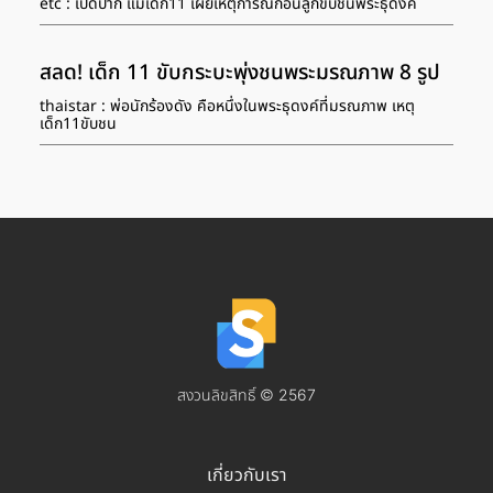
etc : เปิดปาก แม่เด็ก11 เผยเหตุการณ์ก่อนลูกขับชนพระธุดงค์
สลด! เด็ก 11 ขับกระบะพุ่งชนพระมรณภาพ 8 รูป
thaistar : พ่อนักร้องดัง คือหนึ่งในพระธุดงค์ที่มรณภาพ เหตุ
เด็ก11ขับชน
สงวนลิขสิทธิ์ © 2567
เกี่ยวกับเรา