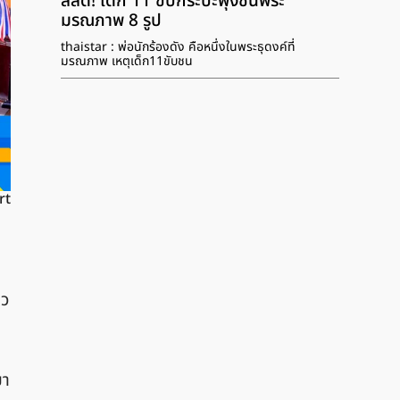
สลด! เด็ก 11 ขับกระบะพุ่งชนพระ
มรณภาพ 8 รูป
thaistar : พ่อนักร้องดัง คือหนึ่งในพระธุดงค์ที่
มรณภาพ เหตุเด็ก11ขับชน
rt
ยว
มา