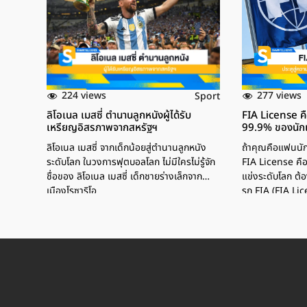
224 views
277 views
Sport
ลิโอเนล เมสซี่ ตำนานลูกหนังผู้ได้รับ
FIA License คือ
เหรียญอิสรภาพจากสหรัฐฯ
99.9% ของนักแ
ลิโอเนล เมสซี่ จากเด็กน้อยสู่ตำนานลูกหนัง
ถ้าคุณคือแฟนนักแ
ระดับโลก ในวงการฟุตบอลโลก ไม่มีใครไม่รู้จัก
FIA License คือ
ชื่อของ ลิโอเนล เมสซี่ เด็กชายร่างเล็กจาก
แข่งระดับโลก ต้
เมืองโรซาริโอ
รถ FIA (FIA Li
ปอร์ตของนักแข่
แข่งในรายการระด
ใบนี้เป็นใบเบิกทา
ฟอร์มูล่าวัน, Ra
โลก ทุกเส้นทางล้ว
ทั้งหมด FIA Li
ระดับโลกที่นักแข
อนุญาตแข่งขันร