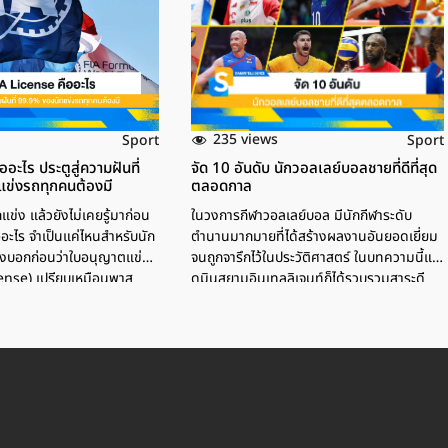
235 views
Sport
Sport
อะไร ประตูสู่ความฝันที่
จัด 10 อันดับ นักวอลเลย์บอลชายที่ดีที่สุด
ข่งรถทุกคนต้องมี
ตลอดกาล
ข่ง แล้วยังไม่เคยรู้มาก่อน
ในวงการกีฬาวอลเลย์บอล มีนักกีฬาระดับ
อะไร จำเป็นแค่ไหนสำหรับนัก
ตำนานมากมายที่ได้สร้างผลงานอันยอดเยี่ยม
องบอกก่อนว่าใบอนุญาตแข่ง
จนถูกจารึกไว้ในประวัติศาสตร์ ในบทความนี้แอ
cense) เปรียบเหมือนพาส
ดมินสยามอินเทลลิเจนท์ก็ได้รวบรวมสาระดี
งรถมืออาชีพ ใครที่อยากลง
ับนานาชาติ แต่จำเป็นต้องมี
ง ไม่ว่าคุณจะฝันซิ่งใน
lly WRC, หรือรายการใหญ่ทั่ว
นพุ่งเป้าไปที่ใบแข่งนี้
cense คืออะไร ใบอนุญาต
่งต้องมี FIA License คือใบ
ถที่ออกโดยสหพันธ์รถยนต์