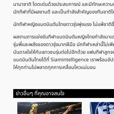
นานาชาติ โดดเด่นด้วยประสบการณ์ และมีทักษะความ
นักกีฬาที่มีผลงานดี และเป็นกำลังสำคัญของทีมชาต
นักกีฬาหญิงแบดมินตันไทยดาวรุ่งพุ่งแรง ไม่แพ้ชาติอ
ผลงานการแข่งขันกีฬาแบดมินตันหญิงไทยกำลังมาแ
รุ่นพี่และพลังของดาวรุ่งมากฝีมือ นักกีฬาเหล่านี้ไ
บันดาลใจให้กับเยาวชนรุ่นต่อไปอีกด้วย แฟนกีฬาลู
แบดมินตันไทยได้ที่ Siamintelligence เราพร้อมอัป
ให้ทุกท่านไม่พลาดทุกการเคลื่อนไหวแน่นอน
ข่าวอื่นๆ ที่คุณอาจสนใจ