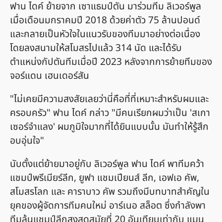
ฟาน ไดค์ ย้ายจาก เซาแธมป์ตัน มาร่วมทีม ลิเวอร์พูล
เมื่อเดือนมกราคมปี 2018 ด้วยค่าตัว 75 ล้านปอนด์
และกลายเป็นหัวใจในแนวรับของทีมมาอย่างต่อเนื่อง
โดยลงสนามให้สโมสรไปแล้ว 314 นัด และได้รับ
ตำแหน่งกัปตันทีมเมื่อปี 2023 หลังจากการย้ายทีมของ
จอร์แดน เฮนเดอร์สัน
"ไม่เคยมีความสงสัยเลยว่านี่คือที่ที่เหมาะสำหรับผมและ
ครอบครัว" ฟาน ไดค์ กล่าว "มีคนเรียกผมว่าเป็น 'สเกา
เซอร์จำแลง' ผมภูมิใจมากที่ได้ยินแบบนั้น มันทำให้รู้สึก
อบอุ่นใจ"
นับตั้งแต่ย้ายมาอยู่กับ ลิเวอร์พูล ฟาน ไดค์ พาทีมคว้า
แชมป์พรีเมียร์ลีก, ยูฟา แชมเปียนส์ ลีก, เอฟเอ คัพ,
สโมสรโลก และ คาราบาว คัพ รวมถึงมีบทบาทสำคัญใน
ยุคของผู้จัดการทีมคนใหม่ อาร์เนอ สล็อต ซึ่งกำลังพา
ทีมลุ้นแชมป์ลีกสูงสุดสมัยที่ 20 อันเทียบเท่ากับ แมน