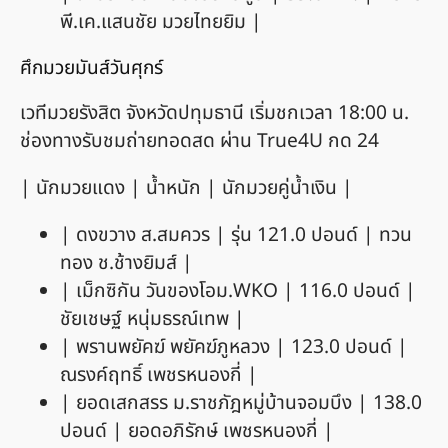
พี.เค.แสนชัย มวยไทยยิม |
ศึกมวยมันส์วันศุกร์
เวทีมวยรังสิต จังหวัดปทุมธานี เริ่มชกเวลา 18:00 น.
ช่องทางรับชมถ่ายทอดสด ผ่าน True4U กด 24
| นักมวยแดง | น้ำหนัก | นักมวยคู่น้ำเงิน |
| ดงขวาง ส.สมควร | รุ่น 121.0 ปอนด์ | ทวน
ทอง ช.ช้างยิมส์ |
| เม็กซิกัน วันของโอม.WKO | 116.0 ปอนด์ |
ชัยเชษฐ์ หนุ่มธรณ์เทพ |
| พรานพยัคฆ์ พยัคฆ์ภูหลวง | 123.0 ปอนด์ |
ณรงค์ฤทธิ์ เพชรหนองกี่ |
| ยอดเสกสรร ม.ราชภัฎหมู่บ้านจอมบึง | 138.0
ปอนด์ | ยอดอภิรักษ์ เพชรหนองกี่ |