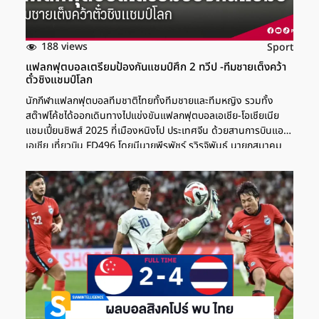
188 views
Sport
แฟลกฟุตบอลเตรียมป้องกันแชมป์ศึก 2 ทวีป -ทีมชายเต็งคว้า
ตั๋วชิงแชมป์โลก
นักกีฬาแฟลกฟุตบอลทีมชาติไทยทั้งทีมชายและทีมหญิง รวมทั้ง
สต๊าฟโค้ชได้ออกเดินทางไปแข่งขันแฟลกฟุตบอลเอเชีย-โอเชียเนีย
แชมเปี้ยนชิพส์ 2025 ที่เมืองหนิงโป ประเทศจีน ด้วยสานการบินแอร์
เอเชีย เที่ยวบิน FD496 โดยมีนายพีรพัชร์ รวิรุจิพันธุ์ นายกสมาคม
กีฬาอเมริกันฟุตบอลไทย ที่มาส่งและให้โอวาท ที่ท่าอากาศยาน
ดอนเมือง เมื่อวันที่ 22 ตุลาคม โดยรายการนี้จะมีขึ้นระหว่างวันที่ 24-
26 ตุลาคมนี้ ขณะที่ผลงานเมื่อปี 2 ปีที่แล้ว ทีมชายไทยได้แชมป์มา
ครอง ส่วนทีมหญิงคว้าอันดับ 5 สมาคมกีฬาอเมริกันฟุตบอลไทย
นายพีรพัชร์ รวิรุจิพันธุ์ นายพีรพัชร์ รวิรุจิพันธุ์ นายกสมาคมกีฬา
อเมริกันฟุตบอลไทย นายพีรพัชร์กล่าวว่า นักกีฬาชุดนี้เก็บตัวมานาน
5 เดือน มีความพร้อมพอสมควร มีผลงานที่ดีจากการแข่งขันมาก่อน
หน้านี้หลายรายการ สำหรับรายการนี้เป็นการชิงแชมป์ระหว่างชาติจาก
เอเชียและโอเชียเนีย เชื่อมั่นว่าทีมชายจะต้องติด 1 ใน 3 ส่วนทีมหญิง
ตั้งเป้าที่อันดับ 5 ก็น่าพอใจ แต่ยังคาดหวังว่าจะติดอันดับ 1-3 ได้ เพื่อ
ได้สิทธิไปแข่งขันชิงศึกชิงแชมป์โลก ในปีหน้า เชื่อมั่นว่าจะเป็นกีฬา