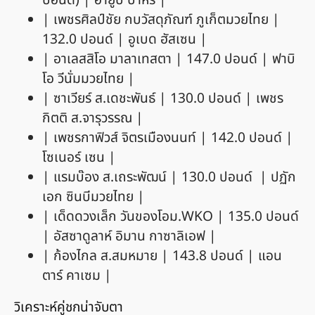
ปอนด์) | อายูบ บาห์รี |
| เพชรศิลป์ชัย กบวัสดุภัณฑ์ ภูเก็ตมวยไทย |
132.0 ปอนด์ | อูเบด ฮัสเซน |
| อาเลสสิโอ มาลาเทสตา | 147.0 ปอนด์ | ฟาบิ
โอ วีนั่มมวยไทย |
| ซาเวียร์ ส.เดชะพันธ์ | 130.0 ปอนด์ | เพชร
กิตติ ส.จารุวรรณ |
| เพชรกาฟิวส์ จิตรเมืองนนท์ | 142.0 ปอนด์ |
โซเนอร์ เซน |
| แรมบ๊อง ส.เถระพัฒน์ | 130.0 ปอนด์ | ปฏัก
เอก ซินบีมวยไทย |
| เด็ดดวงเล็ก วันของโอม.WKO | 135.0 ปอนด์
| อัสซาดูลาห์ อิมาน กาซาลิเอฟ |
| ก้องไกล ส.สมหมาย | 143.8 ปอนด์ | แอน
ตาร์ คาเซม |
วิเคราะห์คู่ชกน่าจับตา