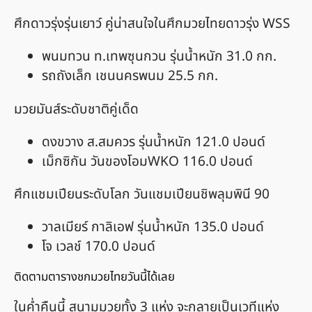
ศึกดาวรุ่งรุ่นเยาว์ คู่น่าสนใจในศึกมวยไทยดาวรุ่ง WSS
พนมทวน ท.เทพซุนกวน รุ่นน้ำหนัก 31.0 กก.
รถถังเล็ก เชนนครพนม 25.5 กก.
มวยมันส์ระดับชาติคู่เด็ด
ดงขวาง ส.สมควร รุ่นน้ำหนัก 121.0 ปอนด์
เม็กซิกัน วันของโอมWKO 116.0 ปอนด์
ศึกแชมเปียนระดับโลก วันแชมเปียนชิพลุมพินี 90
วาลเมียร์ กาลิเอฟ รุ่นน้ำหนัก 135.0 ปอนด์
โจ เวลช์ 170.0 ปอนด์
ติดตามตารางชกมวยไทยวันนี้ได้เลย
ในค่ำคืนนี้ สนามมวยทั้ง 3 แห่ง จะกลายเป็นเวทีแห่ง