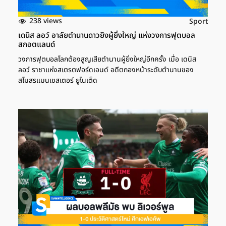
238 views
Sport
เดนิส ลอว์ อาลัยตำนานดาวยิงผู้ยิ่งใหญ่ แห่งวงการฟุตบอล
สกอตแลนด์
วงการฟุตบอลโลกต้องสูญเสียตำนานผู้ยิ่งใหญ่อีกครั้ง เมื่อ เดนิส
ลอว์ ราชาแห่งสเตรตฟอร์ดเอนด์ อดีตกองหน้าระดับตำนานของ
สโมสรแมนเชสเตอร์ ยูไนเต็ด