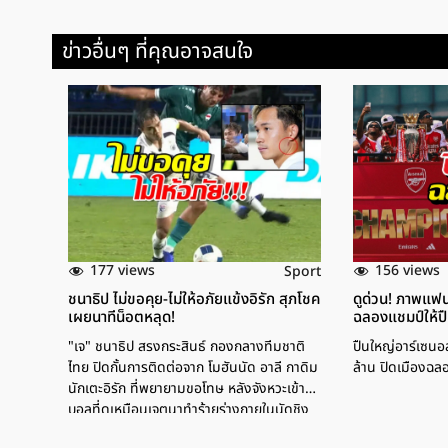
ข่าวอื่นๆ ที่คุณอาจสนใจ
177 views
156 views
Sport
ชนาธิป ไม่ขอคุย-ไม่ให้อภัยแข้งอิรัก สุภโชค
ดูด่วน! ภาพแฟน
เผยนาทีน็อตหลุด!
ฉลองแชมป์ให้ปื
"เจ" ชนาธิป สรงกระสินธ์ กองกลางทีมชาติ
ปืนใหญ่อาร์เซนอ
ไทย ปิดกั้นการติดต่อจาก โมฮันนัด อาลี กาดิม
ล้าน ปิดเมืองฉล
นักเตะอิรัก ที่พยายามขอโทษ หลังจังหวะเข้า
บอลที่ดูเหมือนเจตนาทำร้ายร่างกายในนัดชิง
ชนะเลิศฟุตบอลคิงส์คัพ ครั้งที่ 51ธีรเทพ วิโน