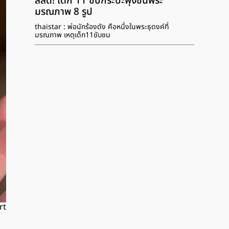
สลด! เด็ก 11 ขับกระบะพุ่งชนพระ
มรณภาพ 8 รูป
thaistar : พ่อนักร้องดัง คือหนึ่งในพระธุดงค์ที่
มรณภาพ เหตุเด็ก11ขับชน
rt