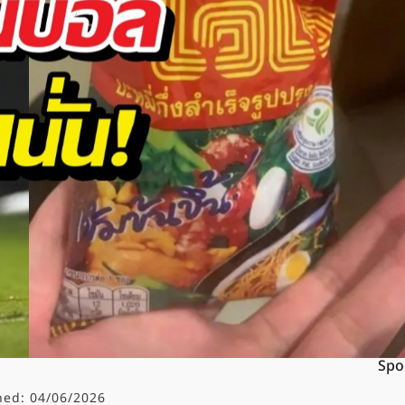
Spo
hed:
04/06/2026