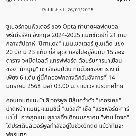
Published:
26/01/2025
ซูเปอร์คอมพิวเตอร์ ของ Opta ทำนายผลฟุตบอล
พรีเมียร์ลีก อังกฤษ 2024-2025 แมตช์เดย์ที่ 21 เกม
กลางสัปดาห์ "ปีศาแดง" แมนเชสเตอร์ ยูไนเต็ด แข่ง
20 นัด มี 23 แต้ม ที่ล่าสุดตกลงไปอยู่อันดับ 15 ของ
ตาราง จะเปิดโอลด์ แทรฟฟอร์ด ต้อนรับการมาเยือน
ของ "นักบุญ" เซาธ์แฮมป์ตัน ทีมบ๊วยของตาราง มี
เพียง 6 แต้ม คู่นี้คิกออฟกลางดึกวันอังคารที่ 14
มกราคม 2568 เวลา 03.00 น. ตามเวลาประเทศไทย
คอนเทนต์แนะนำ ลิเวอร์พูล มีลุ้นคว้าตัว "เคอร์เคซ"
ปาดหน้า แมนยู-แมนซิตี้ "เนวิลล์" เชื่อ "แรชฟอร์ด-การ์
นาโช่" อาจถูกแมนยูขายทิ้งเดือนมกราคม "ฟาน ไดจ์ค"
โต้ประเด็นลิเวอร์พูลกำลังอยู่ในช่วงวิกฤต แม้ว่าทีมจะ
ฟอร์มตก