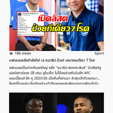
186 views
Sport
เเฟนบอลส่งกำลังใจ! เจ ชนาธิป ป่วย! เหมาคนเดียว 7 โรค
แฟนบอลเป็นห่วงกันยกใหญ่ หลัง "ชนาธิป สรงกระสินธ์" มิดฟิลด์ซู
เปอร์สตาร์ของ บีจี ปทุม ยูไนเต็ด ไม่ได้ลงช่วยทีมในศึก AFC
แชมเปี้ยนส์ ลีก ทู 2025/26 เมื่อคืนที่ผ่านมา ล่าสุดเจ้าตัวออกมา
โพสต์ชี้แจงผ่านโซเชียลส่วนตัวถึงเหตุผลสุดพีกของการพักแข้งใน
ครั้งนี้ว่าไม่ใช่แค่ "ป่วยนิดหน่อย" แต่เรียกว่า "ครบทุกโรคในร่าง
เดียว" โดย "เจ" ลิสต์อาการไว้ว่า -ภูมิแพ้ -กรดไหลย้อน-H. pylori
-ตาแดง-ตามีปรสิต-ไข้หวัดใหญ่สายพันธุ์ A-ไซนัสอักเสบ เป็นทุกโรค!"
โพสต์นี้ทำเอาแฟนบอลและเพื่อนร่วมทีมต่างเข้ามาให้กำลังใจขอให้หาย
ไว ๆ พร้อมแซวกันสนั่นว่า "เจเหมาป่วยทั้งร่างแล้ว!" และ "ขอให้หาย