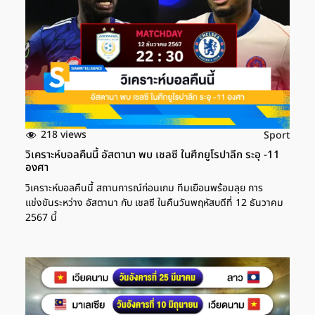
ทันเกมหน้า ทีมคิดถึงสุด ๆ"
218 views
Sport
วิเคราะห์บอลคืนนี้ อัสตานา พบ เชลซี ในศึกยูโรปาลีก ระอุ -11
องศา
วิเคราะห์บอลคืนนี้ สถานการณ์ก่อนเกม ทีมเยือนพร้อมลุย การ
แข่งขันระหว่าง อัสตานา กับ เชลซี ในคืนวันพฤหัสบดีที่ 12 ธันวาคม
2567 นี้