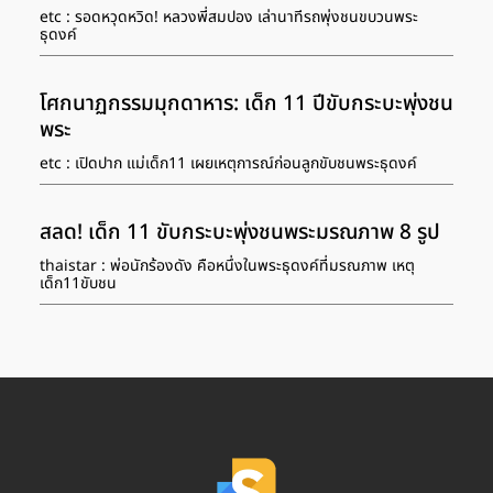
etc : รอดหวุดหวิด! หลวงพี่สมปอง เล่านาทีรถพุ่งชนขบวนพระ
ธุดงค์
โศกนาฏกรรมมุกดาหาร: เด็ก 11 ปีขับกระบะพุ่งชน
พระ
etc : เปิดปาก แม่เด็ก11 เผยเหตุการณ์ก่อนลูกขับชนพระธุดงค์
สลด! เด็ก 11 ขับกระบะพุ่งชนพระมรณภาพ 8 รูป
thaistar : พ่อนักร้องดัง คือหนึ่งในพระธุดงค์ที่มรณภาพ เหตุ
เด็ก11ขับชน