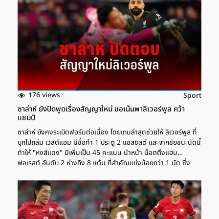
176 views
Sport
ซาล่าห์ ยังปัดพูดเรื่องสัญญาใหม่ ขอเน้นพาลิเวอร์พูล คว้า
แชมป์
ซาล่าห์ ยังคงระเบิดฟอร์มต่อเนื่อง โดยเกมล่าสุดช่วยให้ ลิเวอร์พูล ที่
บุกไปถล่ม เวสต์แฮม มีชื่อทำ 1 ประตู 2 แอสซิสต์ และจากชัยชนะนัดนี้
ทำให้ "หงส์แดง" มีเพิ่มเป็น 45 คะแนน นำหน้า น็อตติ้งแฮม
ฟอเรสต์ อันดับ 2 ห่างถึง 8 แต้ม ที่สำคัญแข่งน้อยกว่า 1 นัด ซึ่ง
หลังจบเกมนี้ดาวเตะทีมชาติอิยิปต์ ที่เป็น 1 ใน 3 ผู้เล่นร่วมกับ เทรนต์
อเล็กซานเดอร์ อาร์โนลด์ และ เฟอร์จิล ฟาน ไดค์จ ที่สัญญากำลังจะ
หมดลง ได้บอกเรื่องสัญญาใหม่กับทาง สกายสปอร์ตส ว่า ผลบอล
พรีเมียร์ลีก ลิเวอร์พูล ฟอร์มสุดโหด บุกถล่ม เวสต์แฮม 5-0
"ลิเวอร์พูล" พร้อมปล่อย "ซาล่าห์" หากได้ไม่ต่ำ 100 […]