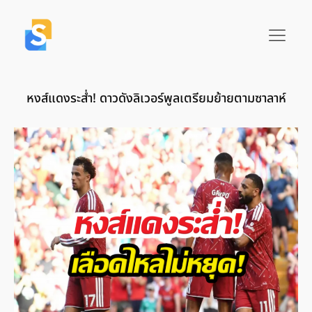
หงส์แดงระส่ำ! ดาวดังลิเวอร์พูลเตรียมย้ายตามซาลาห์