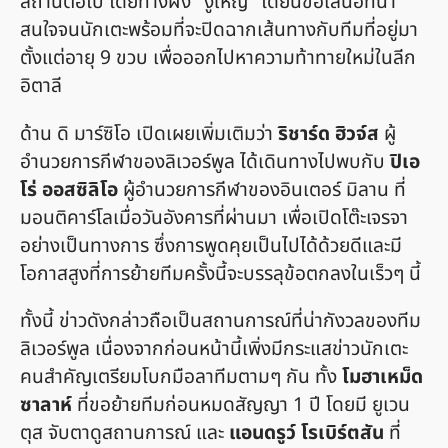
สถานีต่อไป โดยทางฝั่ง "งูใหญ่" ได้ยื่นข้อเสนอที่น่า
สนใจจนนักเตะพร้อมที่จะปิดฉากเส้นทางกับทีมที่อยู่มา
ตั้งแต่อายุ 9 ขวบ เพื่อออกไปหาความท้าทายใหม่ในลีก
อิตาลี
ด้าน ดิ มาร์ซิโอ เปิดเผยเพิ่มเติมว่า
ริชาร์ด ฮิวจ์ส
ผู้
อำนวยการกีฬาของลิเวอร์พูล ได้เดินทางไปพบกับ
ปิเอ
โร่ ออสซิลิโอ
ผู้อำนวยการกีฬาของอินเตอร์ มิลาน ที่
มอนติคาร์โลเมื่อวันอังคารที่ผ่านมา เพื่อเปิดโต๊ะเจรจา
อย่างเป็นทางการ ซึ่งการพูดคุยเป็นไปได้ด้วยดีและมี
โอกาสสูงที่การย้ายทีมครั้งนี้จะบรรลุข้อตกลงในเร็วๆ นี้
ทั้งนี้ ข่าวดังกล่าวถือเป็นสถานการณ์ที่น่ากังวลของทีม
ลิเวอร์พูล เนื่องจากก่อนหน้านี้เพิ่งมีกระแสข่าวนักเตะ
คนสำคัญเตรียมโบกมือลาทีมตามๆ กัน ทั้ง
โมฮาเหม็ด
ซาลาห์
ที่ขอย้ายทีมก่อนหมดสัญญา 1 ปี โดยมี ยูเวน
ตุส จับตาดูสถานการณ์ และ
แอนดรูว์ โรเบิร์ตสัน
ที่