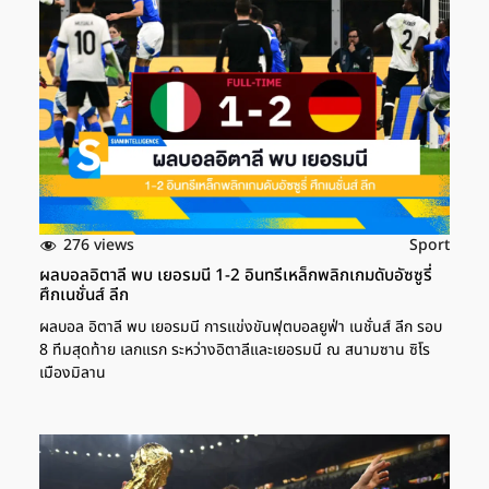
276 views
Sport
ผลบอลอิตาลี พบ เยอรมนี 1-2 อินทรีเหล็กพลิกเกมดับอัซซูรี่
ศึกเนชั่นส์ ลีก
ผลบอล อิตาลี พบ เยอรมนี การแข่งขันฟุตบอลยูฟ่า เนชั่นส์ ลีก รอบ
8 ทีมสุดท้าย เลกแรก ระหว่างอิตาลีและเยอรมนี ณ สนามซาน ซิโร
เมืองมิลาน