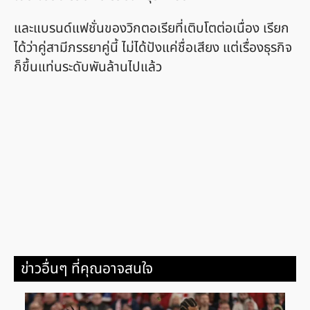
และแบรนด์แฟชั่นของวิกตอเรียที่เติบโตต่อเนื่อง เรียก
ได้ว่าคู่สามีภรรยาคู่นี้ ไม่ได้ปังแค่ชื่อเสียง แต่เรื่องธุรกิจ
ก็ขึ้นแท่นระดับพันล้านไปแล้ว
ข่าวอื่นๆ ที่คุณอาจสนใจ