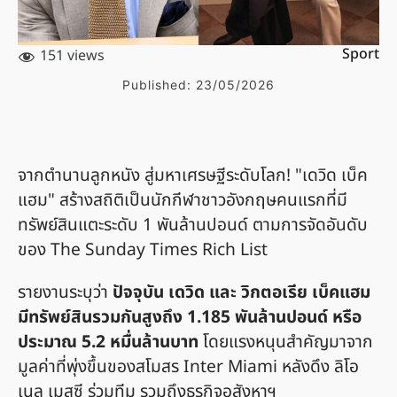
Sport
151 views
Published:
23/05/2026
จากตำนานลูกหนัง สู่มหาเศรษฐีระดับโลก! "เดวิด เบ็ค
แฮม" สร้างสถิติเป็นนักกีฬาชาวอังกฤษคนแรกที่มี
ทรัพย์สินแตะระดับ 1 พันล้านปอนด์ ตามการจัดอันดับ
ของ The Sunday Times Rich List
รายงานระบุว่า
ปัจจุบัน เดวิด และ วิกตอเรีย เบ็คแฮม
มีทรัพย์สินรวมกันสูงถึง 1.185 พันล้านปอนด์ หรือ
ประมาณ 5.2 หมื่นล้านบาท
โดยแรงหนุนสำคัญมาจาก
มูลค่าที่พุ่งขึ้นของสโมสร Inter Miami หลังดึง ลิโอ
เนล เมสซี ร่วมทีม รวมถึงธุรกิจอสังหาฯ