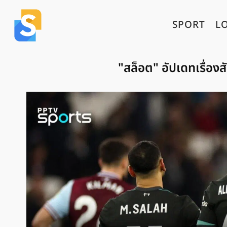
SPORT
L
"สล็อต" อัปเดทเรื่องส