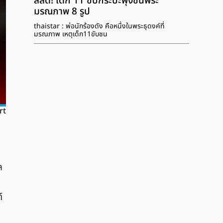
สลด! เด็ก 11 ขับกระบะพุ่งชนพระ
มรณภาพ 8 รูป
thaistar : พ่อนักร้องดัง คือหนึ่งในพระธุดงค์ที่
มรณภาพ เหตุเด็ก11ขับชน
rt
ล
์