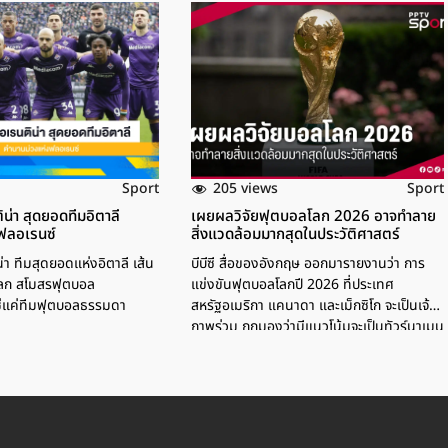
205 views
Sport
Sport
ิน่า สุดยอดทีมอิตาลี
เผยผลวิจัยฟุตบอลโลก 2026 อาจทำลาย
ฟลอเรนซ์
สิ่งแวดล้อมมากสุดในประวัติศาสตร์
่า ทีมสุดยอดแห่งอิตาลี เส้น
บีบีซี สื่อของอังกฤษ ออกมารายงานว่า การ
โลก สโมสรฟุตบอล
แข่งขันฟุตบอลโลกปี 2026 ที่ประเทศ
ใช่แค่ทีมฟุตบอลธรรมดา
สหรัฐอเมริกา แคนาดา และเม็กซิโก จะเป็นเจ้า
ภาพร่วม ถูกมองว่ามีแนวโน้มจะเป็นทัวร์นาเมน
ต์ที่สร้างความเสียหายต่อสภาพภูมิอากาศมาก
ที่สุดในประวัติศาสตร์ตามการวิจัยใหม่ของ
องค์กร Scientists for Global
Responsibility (SGR) โดยนักวิทยาศาสตร์
ของ SGR ได้คำนวณก๊าซเรือนกระจกที่เกิดจาก