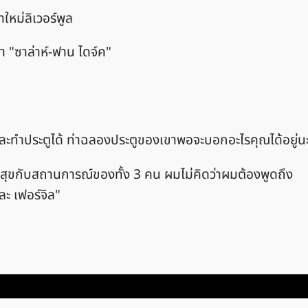
ใหม่ลิเวอร์พูล
า "ซาล่าห์-ฟาน ไดจ์ค"
ี และทำประตูได้ ท่าฉลองประตูของเขาพอจะบอกอะไรคุณได้อยู่น
มสุขกับสถานการณ์ของทั้ง 3 คน ผมไม่คิดว่าผมต้องพูดถึง
ละ เฟอร์จิล"