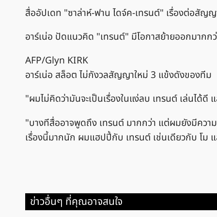
สื่ออัปเดท "ซาล่าห์-ฟาน ไดจ์ค-เทรนต์" เรื่องต่อสัญญา
อาร์เน่อ ปัดแนวคิด "เทรนต์" มีโอกาสย้ายออกมากกว่
AFP/Glyn KIRK
อาร์เน่อ สล็อต ไม่กังวลสัญญาใหม่ 3 แข้งดังของทีม
"ผมไม่คิดว่ามันจะเป็นเรื่องในแง่ลบ เทรนต์ เล่นได้ด
"บางทีสื่ออาจพูดถึง เทรนต์ มากกว่า แต่ผมยังมีควา
เรื่องนี้มากนัก ผมแฮปปี้กับ เทรนต์ เช่นเดียวกับ โม แ
ข่าวอื่นๆ ที่คุณอาจสนใจ