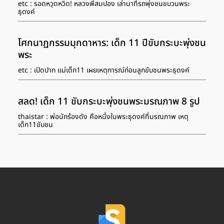
etc : รอดหวุดหวิด! หลวงพี่สมปอง เล่านาทีรถพุ่งชนขบวนพระ
ธุดงค์
โศกนาฏกรรมมุกดาหาร: เด็ก 11 ปีขับกระบะพุ่งชน
พระ
etc : เปิดปาก แม่เด็ก11 เผยเหตุการณ์ก่อนลูกขับชนพระธุดงค์
สลด! เด็ก 11 ขับกระบะพุ่งชนพระมรณภาพ 8 รูป
thaistar : พ่อนักร้องดัง คือหนึ่งในพระธุดงค์ที่มรณภาพ เหตุ
เด็ก11ขับชน