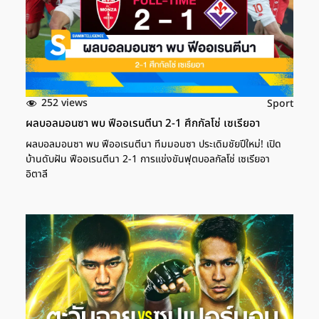
Garros หรือ French Open ได้รับการจัดขึ้นครั้งแรกในปี 1891 ถือ
เป็นการแข่งขันเทนนิสแกรนด์สแลมที่เก่าแก่และมีเกียรติยศสูงที่สุด
การแข่งขันหนึ่ง สนามแข่งขันได้รับชื่อตาม โรลันด์ การ์รอส นักบินรบ
ฝรั่งเศสในสงครามโลกครั้งที่ 1 ด้วยพื้นผิวสนามดินเหนียวที่เป็น
เอกลักษณ์ ทำให้เฟรนช์โอเพ่นกลายเป็นการทดสอบความสามารถ
ที่แท้จริงของนักเทนนิส หลายคนถือว่าเป็นแกรนด์สแลมที่ยากที่สุดใน
การคว้าชัยชนะจากที่นี่ นักเทนนิสดาวเด่นเฟรนช์โอเพ่น2568 ปีนี้มี
252 views
Sport
เรื่องราวน่าติดตามมากมาย ไม่ว่าจะเป็น […]
ผลบอลมอนซา พบ ฟีออเรนตีนา 2-1 ศึกกัลโช่ เซเรียอา
ผลบอลมอนซา พบ ฟีออเรนตีนา ทีมมอนซา ประเดิมชัยปีใหม่! เปิด
บ้านดับฝัน ฟีออเรนตีนา 2-1 การแข่งขันฟุตบอลกัลโช่ เซเรียอา
อิตาลี