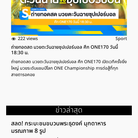
222 views
Sport
ถ่ายทอดสด มวยตะวันฉายซุปเปอร์บอล ศึก ONE170 วันนี้
18:30 น.
ถ่ายทอดสด มวยตะวันฉายซุปเปอร์บอล ศึก ONE170 เปิดเวทีครั้งยิ่ง
ใหญ่ มวยระดับแชมป์โลก ONE Championship การต่อสู้ที่ทุก
สายตารอคอย
ข่าวล่าสุด
สลด! กระบะชนขบวนพระธุดงค์ มุกดาหาร
มรณภาพ 8 รูป