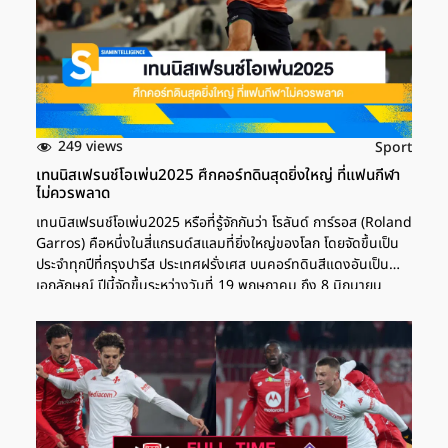
249 views
Sport
เทนนิสเฟรนช์โอเพ่น2025 ศึกคอร์ทดินสุดยิ่งใหญ่ ที่แฟนกีฬา
ไม่ควรพลาด
เทนนิสเฟรนช์โอเพ่น2025 หรือที่รู้จักกันว่า โรลันด์ การ์รอส (Roland
Garros) คือหนึ่งในสี่แกรนด์สแลมที่ยิ่งใหญ่ของโลก โดยจัดขึ้นเป็น
ประจำทุกปีที่กรุงปารีส ประเทศฝรั่งเศส บนคอร์ทดินสีแดงอันเป็น
เอกลักษณ์ ปีนี้จัดขึ้นระหว่างวันที่ 19 พฤษภาคม ถึง 8 มิถุนายน
2568 ซึ่งถือเป็นช่วงเวลาที่แฟนเทนนิสทั่วโลกต่างเฝ้ารอคอย การ
แข่งขันจะดำเนินไปเป็นเวลา 2 สัปดาห์เต็ม พร้อมด้วยการแข่งขันใน
รายการต่าง ๆ ทั้งชายเดี่ยว หญิงเดี่ยว ชายคู่ หญิงคู่ และผสมคู่
ความพิเศษของเฟรนช์โอเพ่นคือการแข่งขันบนสนามดินเหนียว
(Clay Court) ที่ทำให้การเล่นมีลักษณะเฉพาะตัว ลูกเทนนิสจะเด้งช้า
และสูงกว่าปกติ นักเทนนิสต้องใช้เทคนิคและความอดทนที่แตกต่าง
จากสนามประเภทอื่น เทนนิสเฟรนช์โอเพ่น2025 ประวัติ Roland