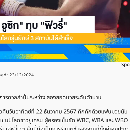
Spo
hed:
23/12/2024
อย การดวลกำปั้นระหว่าง สองยอดมวยระดับตำนาน
มื่อคืนวันอาทิตย์ที่ 22 ธันวาคม 2567 คึกคักด้วยแฟนมวยนับ
ซิก แชมป์โลกชาวยูเครน ผู้ครองเข็มขัด WBC, WBA และ WBO
ุ่นเฮฟวี่เวต ศึกนี้ถือเป็นการรีแมตช์ หลังจากที่ทั้งคู่เคยปะทะ