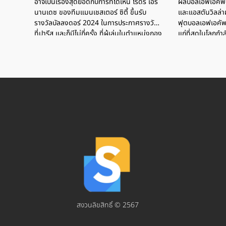
อาจเป็นเรื่องสุดยอดกับการที่ได้เห็น โรดรี้ เอร์
ผลบอลเอฟเอคัพอ
นานเดซ ของทีมแมนเชสเตอร์ ซิตี้ ขึ้นรับ
และแอสตันวิลล่า
รางวัลบัลลงดอร์ 2024 ในการประกาศรางวัล
ฟุตบอลเอฟเอคัพ
ที่ปารีส และก็มีไม่กี่ครั้ง ที่ผู้เล่นในตำแหน่งกอง
แก่ที่สุดในโลกกำ
กลางตัวรับจะได้รางวัลนี้ แต่สิ่งที่ดูสวนทางกัน
คือ โรดรี้ มาพร้อมไม้ค้ำหลังได้รับบาดเจ็บจาก
ผลงานที่ลงเล่นอย่างต่อเนื่อง และเป็นกำลัง
หลักของต้นสังกัด และทีมชาติ ในการคว้า
แชมป์มากมาย ฟิฟโปร-ส.ลีกนานาชาติ ขู่ฟ้อง
ฟีฟ่า จัดโปรแกรมเตะเพิ่ม หวั่นแข้งเจ็บ ผลจับ
สลากฟุตบอลสโมสรโลก 2025 แมนฯซิตี้ ร่วม
สาย ยูเวนตุส-เชลซี กลุ่มเบา "โรดรี้" ออกโรง
เตือนนักเตะอาจประท้วงหยุดเล่นจากโปรแกรม
ที่เพิ่มขึ้น AFP/PAUL ELLIS โรดรี้ แม้จะคว้า
บัลลงดอร์ 2024 แต่ก็เจออาการเจ็บปิดเทอม
ยาวไปแล้ว ย้อนกลับไป ดาวเตะทีมชาติสเปน
เป็นผู้เล่นรายแรกๆ ที่ออกมาวิจารณ์เกี่ยวกับ
ปฎิทินการแข่งขันฟุตบอลที่มากขึ้นเรื่อยๆ
พร้อมเตือนว่าการที่บรรดาผู้เล่นไม่มีเวลาพัก
ส่งผลเสียต่อประสิทธิภาพและสุขภาพของผู้
สงวนลิขสิทธิ์ © 2567
เล่น ซึ่งก่อนการรับรางวัลบัลลงดอร์ เพียง 1
เดือน โรดรี้ เกิดเอ็นไขว้หน้าฉีกขาดในเกม