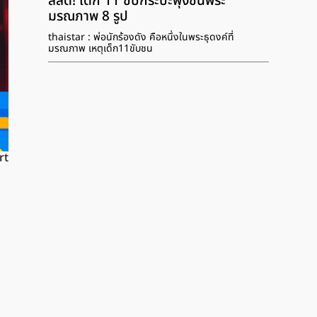
สลด! เด็ก 11 ขับกระบะพุ่งชนพระ
มรณภาพ 8 รูป
thaistar : พ่อนักร้องดัง คือหนึ่งในพระธุดงค์ที่
มรณภาพ เหตุเด็ก11ขับชน
rt