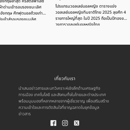
ังกฤษล่าสุด คริสตัลพาเลซ
โปรแกรมวอลเลย์บอลหญิง ตารางแข่ง
ฝ่าด่านเข้ารอบรองชนะเลิศ
วอลเลย์บอลหญิงทีมชาติไทย 2025 ลุยศึก 4
อังกฤษ ศึกฟุตบอลถ้วยเก่า
รายการใหญ่ที่สุด ในปี 2025 ถือเป็นปีทองของ
ลังเข้าสู่รอบรองชนะเลิศ
วงการวอลเลย์บอลหญิงไทย
เกี่ยวกับเรา
นำเสนอข่าวสารและบทวิเคราะห์เชิงลึกด้านเศรษฐกิจ
การเมือง เทคโนโลยี และสังคมทั้งในไทยและต่างประเทศ
พร้อมมุมมองที่หลากหลายจากผู้เชี่ยวชาญ เพื่อเสริมสร้าง
ความเข้าใจและการตัดสินใจที่ชาญฉลาดในยุคข้อมูล
ข่าวสาร