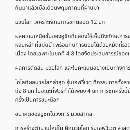
กันมาแล้วเมื่อเดือนพฤษภาคมที่ผ่านมา
มวยโลก วิเคราะห์เกมการชกตลอด 12 ยก
ผลความเหนือชั้นของอูซิกที่แสดงให้เห็นถึงทักษะการ
หลบหลีกที่แม่นยำ พร้อมกับการตอบโต้ด้วยหมัดที่รว
เนื่อง โดยเฉพาะในยกที่ 4-8 โดยงัดประสบการณ์ของแช
ผลการตัดสิน มวยโลก และใบคะแนนอย่างเป็นทางกา
ไอไลท์ผลมวยโลกล่าสุด รุ่นเฮฟวี่เวต ที่กรรมการทั้งส
ถึง 8 ยก ในขณะที่ฟิวรี่ทำได้เพียง 4 ยก การชกครั้งนี้
ครั้งเป็นการชนะน็อก
อนาคตของอูซิกในวงการ มวยสากล
การสร้างตำนานใหม่ใน ศึกมวยโลก รุ่นเฮฟวี่เวต ล่าสุด ช