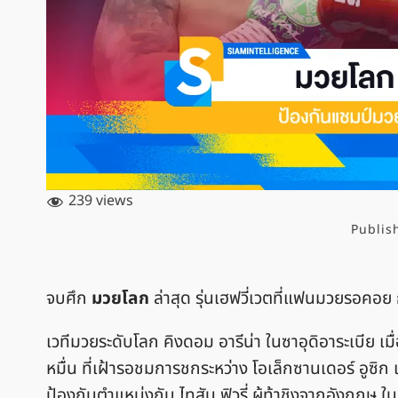
239 views
Publis
จบศึก
มวยโลก
ล่าสุด รุ่นเฮฟวี่เวตที่แฟนมวยรอค
เวทีมวยระดับโลก คิงดอม อารีน่า ในซาอุดิอาระเบีย เ
หมื่น ที่เฝ้ารอชมการชกระหว่าง โอเล็กซานเดอร์ อู
ป้องกันตำแหน่งกับ ไทสัน ฟิวรี่ ผู้ท้าชิงจากอังกฤษ ในร