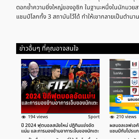
ตอกย้ำความยิ่งใหญ่ของอูซิก ในฐานะหนึ่งในนักมวยสาก
แชมป์โลกทั้ง 3 สถาบันไว้ได้ ทำให้เขากลายเป็นตำ
ข่าวอื่นๆ ที่คุณอาจสนใจ
194 views
210 views
Sport
ปี 2024 ฟุตบอลสมัยใหม่ ปฎิทินแข่งอัด
ผลบอลเอฟเอคัพอ
แน่น และการมองข้ามอาการเจ็บของนักเตะ
แชมป์กับโปรแ