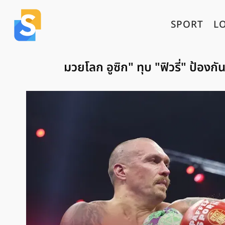
SPORT
L
มวยโลก อูซิก" ทุบ "ฟิวรี่" ป้องก