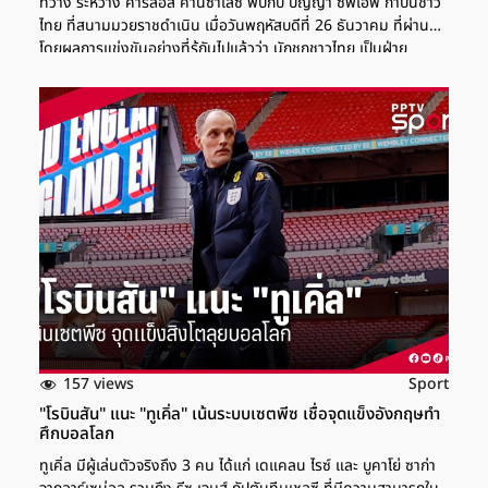
ที่ว่าง ระหว่าง คาร์ลอส คานิซาเลซ พบกับ ปัญญา ซีพีเอฟ กำปั้นชาว
ไทย ที่สนามมวยราชดำเนิน เมื่อวันพฤหัสบดีที่ 26 ธันวาคม ที่ผ่านมา
โดยผลการแข่งขันอย่างที่รู้กันไปแล้วว่า นักชกชาวไทย เป็นฝ่าย
เอาชนะคะแนนไปได้แบบไม่เอกฉันท์ 114-114, 115-113 และ 116-
112 ผงาดคว้าแชมป์สภามวยโลก (WBC) รุ่นไลต์ฟลายเวต มาครอง
ได้สำเร็จ ล่าสุดหลังมีกระแสดราม่าหนักเกี่ยวกับการให้คะแนนของ
กรรมการทั้งสามท่าน ฝ่ายจัดการแข่งขันได้เผยใบคะแนนอย่างเป็น
ทางการของคู่นี้ออกมาให้แฟนๆ กำปั้นได้เห็นกัน สำหรับชัยชนะไฟต์
นี้ทำให้ ปัญญา ซีพีเอฟ กำปั้นชาวไทย คว้าแชมป์โลกรุ่นที่สอง หลัง
ก่อนหน้านี้เคยเป็นแชมป์สภามวยโลก รุ่น 105 ปอนด์ มาแล้ว อ่านเพิ่ม
เติม ประท้วงหลังไฟต์! "ทีมงานคานิซาเลซ" ไม่พอใจผลตัดสิน
"ปัญญา" ซิวแชมป์ WBC ชนะไม่เอกฉันท์! "ปัญญา" ยืนแลกหมัด
"คานิซาเลซ" คว้าแชมป์โลก WBC […]
157 views
Sport
"โรบินสัน" แนะ "ทูเคิ่ล" เน้นระบบเซตพีซ เชื่อจุดแข็งอังกฤษทำ
ศึกบอลโลก
ทูเคิ่ล มีผู้เล่นตัวจริงถึง 3 คน ได้แก่ เดแคลน ไรซ์ และ บูคาโย่ ซาก่า