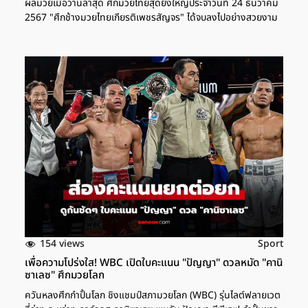
ผลมวยเมื่อวานล่าสุด ศึกมวยไทยสุดยิ่งใหญ่ประจำวันที่ 24 ธันวาคม
2567 "ศึกช้างมวยไทยเกียรติเพชรสัญจร" ได้จบลงไปอย่างสวยงาม
154 views
Sport
เพื่อความโปร่งใส! WBC เปิดใบคะแนน "ปัญญา" ดวลหมัด "คานิ
ซาเลซ" ศึกมวยโลก
ควันหลงศึกกำปั้นโลก ชิงแชมป์สภามวยโลก (WBC) รุ่นไลต์ฟลายเวต