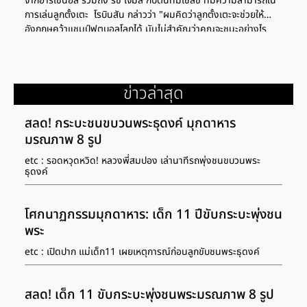
จากอาร์เซน่อล รวมถึง รีซ เจมส์ กัปตันทีมเชลซี ที่มีความสามารถใน
การเล่นลูกตั้งเตะ โรบินสัน กล่าวว่า "ผมคิดว่าลูกตั้งเตะจะช่วยให้
อังกฤษคว้าแชมป์ฟุตบอลโลกได้ มันไม่สำคัญว่าคุณจะชนะอย่างไร
สำคัญคือคุณจะชนะหรือไม่" "เราจะพูดถึงความแตกต่างเล็กน้อยใน
ฟุตบอลโลก โดยเฉพาะในช่วงท้ายเกม อาจตัดสินกันด้วยประตูเพียง
ประตูเดียว เหตุการณ์เพียงครั้งเดียว หรือช่วงเวลาสั้นๆ"
Reuters/Andrew Boyers โธมัส ทูเคิ่ล กุนซือทีมชาติอังกฤษ เด
ข่าวล่าสุด
แคลน ไรซ์ และ แฮร์รี่ เคน "ถ้ามีนักเตะสักคนที่สามารถโยนบอลเข้าไป
ในกรอบเขตโทษจากเส้นกลางสนาม หรือส่งบอลได้อย่างแม่นยำและ
สลด! กระบะชนขบวนพระธุดงค์ มุกดาหาร
อันตรายจากลูกตั้งเตะ ก็จงใช้พวกเขา" "มันเห็นได้ชัดเจนมากใน
มรณภาพ 8 รูป
พรีเมียร์ลีก ไม่ใช่แค่ทีมที่เป็นรองกว่าเท่านั้นที่ใช้" "ลองดูทีมจ่าฝูงสิ
อาร์เซน่อลขึ้นชื่อเรื่องการใช้ลูกตั้งเตะ ใครเป็นคนเตะมุมและลูกตั้งเตะ
etc : รอดหวุดหวิด! หลวงพี่สมปอง เล่านาทีรถพุ่งชนขบวนพระ
ธุดงค์
ที่อันตรายเหล่านั้นให้พวกเขา ? เดแคลน ไรซ์ และ บูกาโย่ ซาก้า" "แล้ว
ลองดูคุณภาพการเล่นลูกกลางอากาศของอังกฤษ ความสามารถและ
คุณภาพที่พวกเขามีในสถานการณ์เหล่านั้น และผมไม่แน่ใจว่าทีมชาติ
โศกนาฏกรรมมุกดาหาร: เด็ก 11 ปีขับกระบะพุ่งชน
อื่นๆ จะเตรียมพร้อมสำหรับมันหรือไม่" […]
พระ
etc : เปิดปาก แม่เด็ก11 เผยเหตุการณ์ก่อนลูกขับชนพระธุดงค์
สลด! เด็ก 11 ขับกระบะพุ่งชนพระมรณภาพ 8 รูป