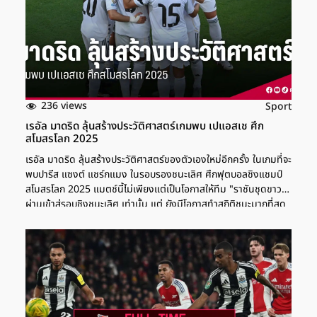
236 views
Sport
เรอัล มาดริด ลุ้นสร้างประวัติศาสตร์เกมพบ เปแอสเช ศึก
สโมสรโลก 2025
เรอัล มาดริด ลุ้นสร้างประวัติศาสตร์ของตัวเองใหม่อีกครั้ง ในเกมที่จะ
พบปารีส แซงต์ แชร์กแมง ในรอบรองชนะเลิศ ศึกฟุตบอลชิงแชมป์
สโมสรโลก 2025 แมตช์นี้ไม่เพียงแต่เป็นโอกาสให้ทีม "ราชันชุดขาว"
ผ่านเข้าสู่รอบชิงชนะเลิศ เท่านั้น แต่ ยังมีโอกาสทำสถิติชนะมากที่สุด
ในหนึ่งฤดูกาลเท่ากับสถิติที่ดีที่สุดตลอดกาลของทีมอีกด้วย ก่อนหน้า
นี้ "ราชันชุดขาว" หลังจากสร้างสถิติใหม่ในการเป็นทีมที่ลงเล่นมาก
ที่สุดในหนึ่งฤดูกาลชนะไป 45 นัดจาก 67 นัด อัตราการชนะ 67.1%
ผลบอลเชลซี ชนะ ฟลูมิเนนเซ่ ทะลุชิงศึกสโมสรโลก 2025 คอนเทนต์
แนะนำ "เทรนต์" ประเดิมสโมสรโลก 2025 รับตัดสินใจถูกแล้วย้าย
สวม "ชุดขาว" AFP/FRANCK FIFE เรอัล มาดริด ลุ้นสร้างประวัติ
เกมพบ เปแอสเช ศึกสโมสรโลก 2025 ซึ่งเวลานี้ เรอัล มาดริด เหลือ