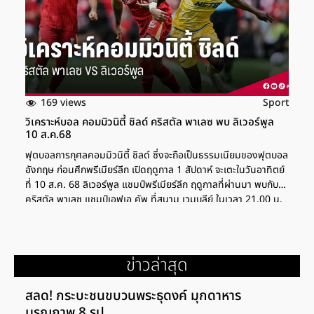
169 views
Sport
วิเคราะห์บอล คอมมิวนิตี้ ชิลด์ คริสตัล พาเลซ พบ ลิเวอร์พูล
10 ส.ค.68
ฟุตบอลการกุศลคอมมิวนิตี้ ชิลด์ ซึ่งจะถือเป็นธรรมเนียมของฟุตบอล
อังกฤษ ก่อนศึกพรีเมียร์ลีก เปิดฤดูกาล 1 สัปดาห์ จะเตะในวันอาทิตย์
ที่ 10 ส.ค. 68 ลิเวอร์พูล แชมป์พรีเมียร์ลีก ฤดูกาลที่ผ่านมา พบกับ
คริสตัล พาเลซ แชมป์เอฟเอ คัพ ที่สนาม เวมบลีย์ ในเวลา 21.00 น.
ตามเวลาประเทศไทย คู่นี้พบกันครั้งหลังสุด คือเกมนัดสุดท้ายของ
ฤดูกาล 2024-2025 โดยเป็น ลิเวอร์พูล ที่ เปิดแอนฟิลด์ เหลือ 10
คน เมื่อ ไรอัน กราเฟนแบร์ก ก่อนตามตีเสมอ 1-1 ส่วนนัดแรกของซี
ซั่นที่แล้วที่เจอกัน "หงส์แดง' บุกไปชนะ 1-0 คอนเทนต์แนะนำ
ข่าวล่าสุด
คริสตัล พาเลซ ยื่นอุทธรณ์ ขอคืนสิทธิ์เล่นยูโรป้า ลีก AFP/Darren
Staples ริโอ เอ็นกูโมฮา ดาวรุ่งที่โชว์ฟอร์มเด่นให้ลิเวอร์พูลช่วงปรีซี
สลด! กระบะชนขบวนพระธุดงค์ มุกดาหาร
ซั่น […]
มรณภาพ 8 รูป