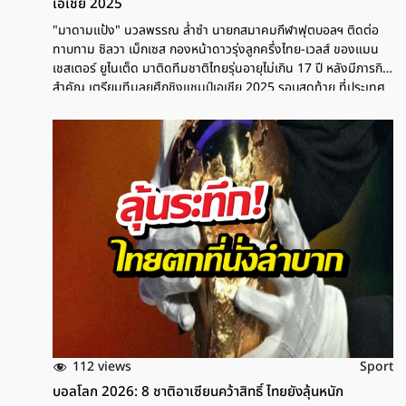
เอเชีย 2025
"มาดามแป้ง" นวลพรรณ ล่ำซำ นายกสมาคมกีฬาฟุตบอลฯ ติดต่อ
ทาบทาม ซิลวา เม็กเซส กองหน้าดาวรุ่งลูกครึ่งไทย-เวลส์ ของแมน
เชสเตอร์ ยูไนเต็ด มาติดทีมชาติไทยรุ่นอายุไม่เกิน 17 ปี หลังมีภารกิจ
สำคัญ เตรียมทีมลุยศึกชิงแชมป์เอเชีย 2025 รอบสุดท้าย ที่ประเทศ
ซาอุดีอาระเบีย ระหว่างวันที่ 3-20 เมษายน 2568 โดยขณะนี้ประสาน
ไปที่นักเตะเป็นที่เรียบร้อย เบื้องต้น ซิลวา เม็กเซส ตอบรับ พร้อมมา
ร่วมเข้าแคมป์กับทีมชาติไทย U17 ในช่วงเดือนกุมภาพันธ์ 2568
หลังครอบครัวมีแพลนเดินทางกลับมาประเทศไทยพอดีในช่วงเวลาดัง
กล่าว คอนเทนต์แนะนำ อิชิอิ เตรียมนำข้อผิดพลาดกลับมาแก้ไข เชื่อ
ทีมไทยจะกลับมาได้เกมนัดสอง ผลบอลอาเซียน คัพ 2024 ทีมชาติ
ไทย บุกพ่าย โดน ฟิลิปปินส์ ซัดชัยช่วงทดเจ็บ สมาคมกีฬาฟุตบอล
แห่งประเทศไทย ซิลวา เม็กเซส ลูกครึ่งไทย-เวลส์ ของแมนเชสเตอร์
ยูไนเต็ด รวมถึงดำเนินการในเรื่องเอกสารส่วนตัว ซึ่ง "มาดาม
แป้ง"นายกสมาคมฯ พร้อมให้การช่วยเหลือ […]
112 views
Sport
บอลโลก 2026: 8 ชาติอาเซียนคว้าสิทธิ์ ไทยยังลุ้นหนัก