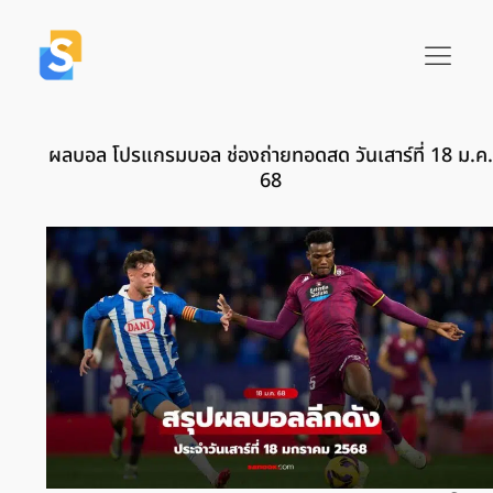
ผลบอล โปรแกรมบอล ช่องถ่ายทอดสด วันเสาร์ที่ 18 ม.ค.
68