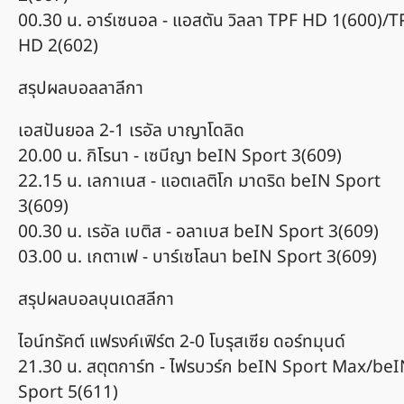
00.30 น. อาร์เซนอล - แอสตัน วิลลา TPF HD 1(600)/T
HD 2(602)
สรุปผลบอลลาลีกา
เอสปันยอล 2-1 เรอัล บาญาโดลิด
20.00 น. กิโรนา - เซบีญา beIN Sport 3(609)
22.15 น. เลกาเนส - แอตเลติโก มาดริด beIN Sport
3(609)
00.30 น. เรอัล เบติส - อลาเบส beIN Sport 3(609)
03.00 น. เกตาเฟ - บาร์เซโลนา beIN Sport 3(609)
สรุปผลบอลบุนเดสลีกา
ไอน์ทรัคต์ แฟรงค์เฟิร์ต 2-0 โบรุสเซีย ดอร์ทมุนด์
21.30 น. สตุตการ์ท - ไฟรบวร์ก beIN Sport Max/be
Sport 5(611)