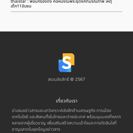
thaistar : พ่อนักร้องดัง คือหนึ่งในพระธุดงค์ที่มรณภาพ เหตุ
เด็ก11ขับชน
สงวนลิขสิทธิ์ © 2567
เกี่ยวกับเรา
นำเสนอข่าวสารและบทวิเคราะห์เชิงลึกด้านเศรษฐกิจ การเมือง
เทคโนโลยี และสังคมทั้งในไทยและต่างประเทศ พร้อมมุมมองที่หลาก
หลายจากผู้เชี่ยวชาญ เพื่อเสริมสร้างความเข้าใจและการตัดสินใจที่
ชาญฉลาดในยุคข้อมูลข่าวสาร