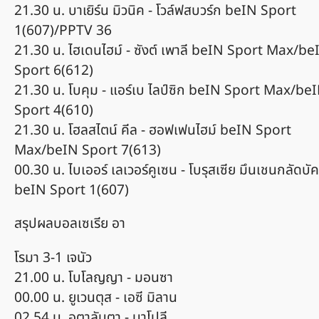
21.30 น. บาเยิร์น มิวนิค - โวล์ฟสบวร์ก beIN Sport
1(607)/PPTV 36
21.30 น. ไฮเดนไฮม์ - ซังต์ เพาลี beIN Sport Max/be
Sport 6(612)
21.30 น. โบคุม - แอร์เบ ไลป์ซิก beIN Sport Max/be
Sport 4(610)
21.30 น. โฮลสไตน์ คีล - ฮอฟเฟนไฮม์ beIN Sport
Max/beIN Sport 7(613)
00.30 น. ไบเออร์ เลเวอร์คูเซน - โบรุสเซีย มึนเชนกลัดบัค
beIN Sport 1(607)
สรุปผลบอลเซเรีย อา
โรมา 3-1 เจนัว
21.00 น. โบโลญญา - มอนซา
00.00 น. ยูเวนตุส - เอซี มิลาน
02.54 น. อตาลันตา - นาโปลี