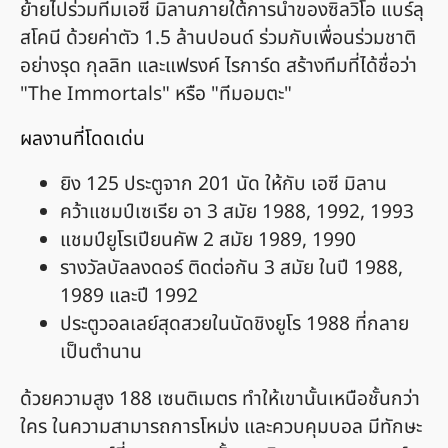
ย้ายไปร่วมทีมเอซี มิลานภายใต้การนำของซิลวิโอ แบร์ลุ
สโคนี ด้วยค่าตัว 1.5 ล้านปอนด์ ร่วมกับเพื่อนร่วมชาติ
อย่างรุด กุลลิท และแฟรงค์ ไรการ์ด สร้างทีมที่ได้ชื่อว่า
"The Immortals" หรือ "ทีมอมตะ"
ผลงานที่โดดเด่น
ยิง 125 ประตูจาก 201 นัด ให้กับ เอซี มิลาน
คว้าแชมป์เซเรีย อา 3 สมัย 1988, 1992, 1993
แชมป์ยูโรเปียนคัพ 2 สมัย 1989, 1990
รางวัลบัลลงดอร์ ติดต่อกัน 3 สมัย ในปี 1988,
1989 และปี 1992
ประตูวอลเลย์สุดสวยในนัดชิงยูโร 1988 ที่กลาย
เป็นตำนาน
ด้วยความสูง 188 เซนติเมตร ทำให้เขานั้นเหนือชั้นกว่า
ใคร ในความสามารถการโหม่ง และควบคุมบอล มีทักษะ