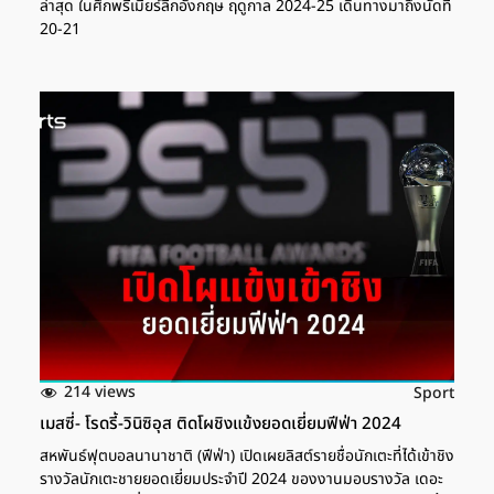
ล่าสุด ในศึกพรีเมียร์ลีกอังกฤษ ฤดูกาล 2024-25 เดินทางมาถึงนัดที่
20-21
214 views
Sport
เมสซี่- โรดรี้-วินิซิอุส ติดโผชิงแข้งยอดเยี่ยมฟีฟ่า 2024
สหพันธ์ฟุตบอลนานาชาติ (ฟีฟ่า) เปิดเผยลิสต์รายชื่อนักเตะที่ได้เข้าชิง
รางวัลนักเตะชายยอดเยี่ยมประจำปี 2024 ของงานมอบรางวัล เดอะ