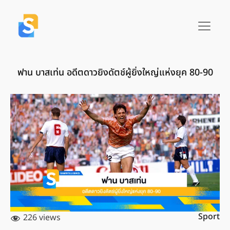
ฟาน บาสเท่น อดีตดาวยิงดัตช์ผู้ยิ่งใหญ่แห่งยุค 80-90
Sport
226 views