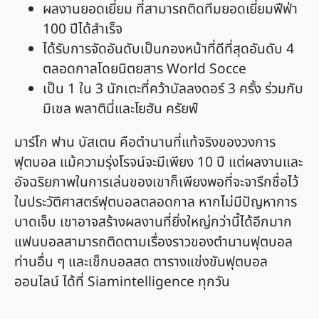
ผลงานยอดเยี่ยม ที่สามารถติดทีมยอดเยี่ยมฟีฟ่า
100 ปีได้สำเร็จ
ได้รับการจัดอันดับเป็นกองหน้าที่ดีที่สุดอันดับ 4
ตลอดกาลโดยนิตยสาร World Socce
เป็น 1 ใน 3 นักเตะที่คว้าบัลลงดอร์ 3 ครั้ง ร่วมกับ
มิเชล พลาตินี่และโยฮัน ครัยฟ์
มาร์โก ฟาน บัสเตน คือตำนานที่แท้จริงของวงการ
ฟุตบอล แม้ความรุ่งโรจน์จะมีเพียง 10 ปี แต่ผลงานและ
อัจฉริยภาพในการเล่นของเขาก็เพียงพอที่จะจารึกชื่อไว้
ในประวัติศาสตร์ฟุตบอลตลอดกาล หากไม่มีปัญหาการ
บาดเจ็บ เขาอาจสร้างผลงานที่ยิ่งใหญ่กว่านี้ได้อีกมาก
แฟนบอลสามารถติดตามเรื่องราวของตำนานฟุตบอล
ท่านอื่น ๆ และเช็กบอลสด ตารางแข่งขันฟุตบอล
ออนไลน์ ได้ที่ Siamintelligence ทุกวัน