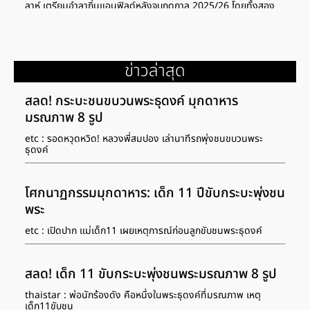
ลาห์ เตรียมอำลาถิ่นแอนฟิลด์หลังจบฤดูกาล 2025/26 โดยทั้งสอง
ฝ่ายตกลงร่วมกันที่จะยกเลิกสัญญาที่เหลืออีก 1 ปี เพื่อเปิดทางให้ดาว
ยิงชาวอียิปต์ย้ายทีมได้แบบไม่มีค่าตัวในซัมเมอร์ 2026 ซึ่งเกมรำลึก
ความหลังนัดสุดท้ายในบ้านจะเกิดขึ้นในวันที่ 24 พฤษภาคมนี้ พบกับ
เบรนท์ฟอร์ด นับเป็นการปิดฉากเส้นทางอันรุ่งโรจน์นับตั้งแต่ย้ายมา
ข่าวล่าสุด
จากโรม่าเมื่อปี 2017 ตลอดระยะเวลา 8 ปี ซาลาห์คือฟันเฟืองสำคัญที่
พาทีมกวาดทุกแชมป์รายการใหญ่ ทั้งพรีเมียร์ลีกและยูฟ่า แชมเปี้ยนส์
สลด! กระบะชนขบวนพระธุดงค์ มุกดาหาร
ลีก พร้อมฝากผลงานถล่มประตูไปถึง 255 ลูก จารึกชื่อเป็นดาวยิง
มรณภาพ 8 รูป
สูงสุดตลอดกาลอันดับ 3 ของสโมสรทิ้งไว้เป็นตำนาน
etc : รอดหวุดหวิด! หลวงพี่สมปอง เล่านาทีรถพุ่งชนขบวนพระ
ธุดงค์
โศกนาฏกรรมมุกดาหาร: เด็ก 11 ปีขับกระบะพุ่งชน
พระ
etc : เปิดปาก แม่เด็ก11 เผยเหตุการณ์ก่อนลูกขับชนพระธุดงค์
สลด! เด็ก 11 ขับกระบะพุ่งชนพระมรณภาพ 8 รูป
thaistar : พ่อนักร้องดัง คือหนึ่งในพระธุดงค์ที่มรณภาพ เหตุ
เด็ก11ขับชน