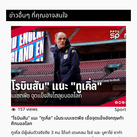
ข่าวอื่นๆ ที่คุณอาจสนใจ
157 views
Sport
"โรบินสัน" แนะ "ทูเคิ่ล" เน้นระบบเซตพีซ เชื่อจุดแข็งอังกฤษทำ
ศึกบอลโลก
ทูเคิ่ล มีผู้เล่นตัวจริงถึง 3 คน ได้แก่ เดแคลน ไรซ์ และ บูคาโย่ ซาก่า