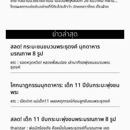
ไทย ที่สนามมวยราชดำเนิน เมื่อวันพฤหัสบดีที่ 26 ธันวาคม ที่ผ่านมา
โดยผลการแข่งขันอย่างที่รู้กันไปแล้วว่า นักชกชาวไทย เป็นฝ่าย
เอาชนะคะแนนไปได้แบบไม่เอกฉันท์ 114-114, 115-113 และ 116-
112 ผงาดคว้าแชมป์สภามวยโลก (WBC) รุ่นไลต์ฟลายเวต มาครอง
ได้สำเร็จ ล่าสุดหลังมีกระแสดราม่าหนักเกี่ยวกับการให้คะแนนของ
กรรมการทั้งสามท่าน ฝ่ายจัดการแข่งขันได้เผยใบคะแนนอย่างเป็น
ข่าวล่าสุด
ทางการของคู่นี้ออกมาให้แฟนๆ กำปั้นได้เห็นกัน สำหรับชัยชนะไฟต์
นี้ทำให้ ปัญญา ซีพีเอฟ กำปั้นชาวไทย คว้าแชมป์โลกรุ่นที่สอง หลัง
สลด! กระบะชนขบวนพระธุดงค์ มุกดาหาร
ก่อนหน้านี้เคยเป็นแชมป์สภามวยโลก รุ่น 105 ปอนด์ มาแล้ว อ่านเพิ่ม
มรณภาพ 8 รูป
เติม ประท้วงหลังไฟต์! "ทีมงานคานิซาเลซ" ไม่พอใจผลตัดสิน
"ปัญญา" ซิวแชมป์ WBC ชนะไม่เอกฉันท์! "ปัญญา" ยืนแลกหมัด
etc : รอดหวุดหวิด! หลวงพี่สมปอง เล่านาทีรถพุ่งชนขบวนพระ
ธุดงค์
"คานิซาเลซ" คว้าแชมป์โลก WBC […]
โศกนาฏกรรมมุกดาหาร: เด็ก 11 ปีขับกระบะพุ่งชน
พระ
etc : เปิดปาก แม่เด็ก11 เผยเหตุการณ์ก่อนลูกขับชนพระธุดงค์
สลด! เด็ก 11 ขับกระบะพุ่งชนพระมรณภาพ 8 รูป
thaistar : พ่อนักร้องดัง คือหนึ่งในพระธุดงค์ที่มรณภาพ เหตุ