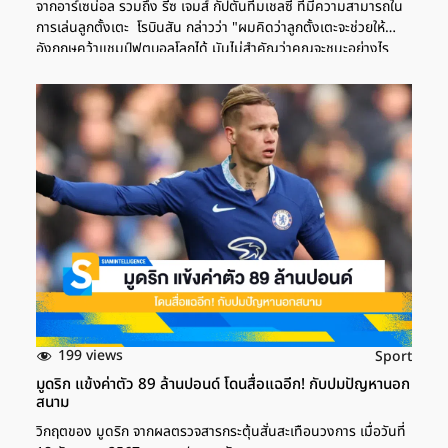
จากอาร์เซน่อล รวมถึง รีซ เจมส์ กัปตันทีมเชลซี ที่มีความสามารถใน
การเล่นลูกตั้งเตะ โรบินสัน กล่าวว่า "ผมคิดว่าลูกตั้งเตะจะช่วยให้
อังกฤษคว้าแชมป์ฟุตบอลโลกได้ มันไม่สำคัญว่าคุณจะชนะอย่างไร
สำคัญคือคุณจะชนะหรือไม่" "เราจะพูดถึงความแตกต่างเล็กน้อยใน
ฟุตบอลโลก โดยเฉพาะในช่วงท้ายเกม อาจตัดสินกันด้วยประตูเพียง
ประตูเดียว เหตุการณ์เพียงครั้งเดียว หรือช่วงเวลาสั้นๆ"
Reuters/Andrew Boyers โธมัส ทูเคิ่ล กุนซือทีมชาติอังกฤษ เด
แคลน ไรซ์ และ แฮร์รี่ เคน "ถ้ามีนักเตะสักคนที่สามารถโยนบอลเข้าไป
ในกรอบเขตโทษจากเส้นกลางสนาม หรือส่งบอลได้อย่างแม่นยำและ
อันตรายจากลูกตั้งเตะ ก็จงใช้พวกเขา" "มันเห็นได้ชัดเจนมากใน
พรีเมียร์ลีก ไม่ใช่แค่ทีมที่เป็นรองกว่าเท่านั้นที่ใช้" "ลองดูทีมจ่าฝูงสิ
อาร์เซน่อลขึ้นชื่อเรื่องการใช้ลูกตั้งเตะ ใครเป็นคนเตะมุมและลูกตั้งเตะ
ที่อันตรายเหล่านั้นให้พวกเขา ? เดแคลน ไรซ์ และ บูกาโย่ ซาก้า" "แล้ว
ลองดูคุณภาพการเล่นลูกกลางอากาศของอังกฤษ ความสามารถและ
คุณภาพที่พวกเขามีในสถานการณ์เหล่านั้น และผมไม่แน่ใจว่าทีมชาติ
อื่นๆ จะเตรียมพร้อมสำหรับมันหรือไม่" […]
199 views
Sport
มูดริก แข้งค่าตัว 89 ล้านปอนด์ โดนสื่อแฉอีก! กับปมปัญหานอก
สนาม
วิกฤตของ มูดริก จากผลตรวจสารกระตุ้นสั่นสะเทือนวงการ เมื่อวันที่