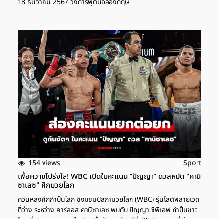
18 ธันวาคม 2567 วงการฟุตบอลอังกฤษ
154 views
Sport
เพื่อความโปร่งใส! WBC เปิดใบคะแนน "ปัญญา" ดวลหมัด "คานิ
ซาเลซ" ศึกมวยโลก
ควันหลงศึกกำปั้นโลก ชิงแชมป์สภามวยโลก (WBC) รุ่นไลต์ฟลายเวต
ที่ว่าง ระหว่าง คาร์ลอส คานิซาเลซ พบกับ ปัญญา ซีพีเอฟ กำปั้นชาว