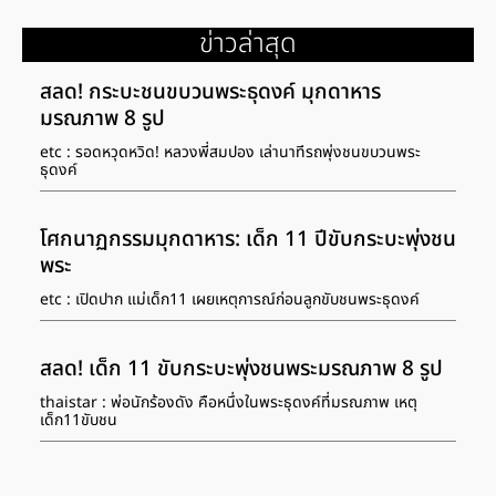
ข่าวล่าสุด
สลด! กระบะชนขบวนพระธุดงค์ มุกดาหาร
มรณภาพ 8 รูป
etc : รอดหวุดหวิด! หลวงพี่สมปอง เล่านาทีรถพุ่งชนขบวนพระ
ธุดงค์
โศกนาฏกรรมมุกดาหาร: เด็ก 11 ปีขับกระบะพุ่งชน
พระ
etc : เปิดปาก แม่เด็ก11 เผยเหตุการณ์ก่อนลูกขับชนพระธุดงค์
สลด! เด็ก 11 ขับกระบะพุ่งชนพระมรณภาพ 8 รูป
thaistar : พ่อนักร้องดัง คือหนึ่งในพระธุดงค์ที่มรณภาพ เหตุ
เด็ก11ขับชน