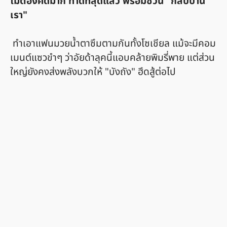
ไม่ต้องคิดมาก ทำดีที่สุดแล้ว พร้อมชวน "กลับบ้าน
เรา"
ทำเอาแฟนมวยน้ำตาซึมตามกันทั้งโซเชียล แม้จะมีคอม
เมนต์แซวขำๆ ว่าอัยด้าลุคนี้แอบคล้ายพิมรี่พาย แต่ส่วน
ใหญ่ยังคงส่งพลังบวกให้ "บังถัง" ฮึดสู้ต่อไป