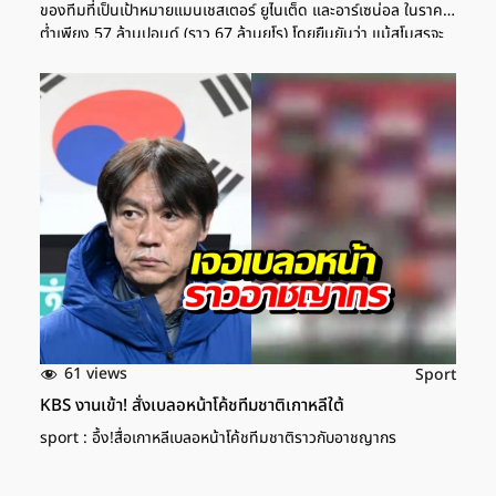
ของทีมที่เป็นเป้าหมายแมนเชสเตอร์ ยูไนเต็ด และอาร์เซน่อล ในราคา
ต่ำเพียง 57 ล้านปอนด์ (ราว 67 ล้านยูโร) โดยยืนยันว่า แม้สโมสรจะ
ไม่เรียกค่าฉีกสัญญาเต็มจำนวนที่ 85 ล้านปอนด์ (100 ล้านยูโร) แต่ก็
ไม่ได้ตกลงเรื่องค่าตัวล่วงหน้ากับเอเย่นต์นักเตะระหว่างการเจรจาเมื่อ
ซัมเมอร์ที่แล้ว พร้อมกันนี้ยังถือเป็นการส่งสัญญาณถึงสโมสรที่สนใจ
ให้ยื่นข้อเสนอที่สูงกว่านี้ เพื่อหาบทสรุปค่าตัวร่วมกัน อาร์เซน่อล ล็อก
เป้า "เยอเคเรส" เสริมคม มีลุ้นมากกว่าคว้า "อิซัค" แมนยู ส่ง
แมวมองดูฟอร์ม เยอเคเรส เกมดวลอาร์เซน่อล เจ้าตัวสนตามนายเก่า
AFP/PATRICIA DE MELO MOREIRA วิคตอร์ เยอเคเรส กำลังตก
เป็นข่าวย้ายไปเล่นในพรีเมียร์ลีก โดยมี 2 ทีมดังให้ความสนใจ ล่าสุด
ไมส์ฟุตบอล ระบุว่า อาร์เซน่อล เตรียมยื่นข้อเสนอรอบใหม่ให้สูงขึ้น
โดยข้อเสนอรวมโบนัสจะอยู่ที่ 70 ล้านยูโร […]
61 views
Sport
KBS งานเข้า! สั่งเบลอหน้าโค้ชทีมชาติเกาหลีใต้
sport : อึ้ง!สื่อเกาหลีเบลอหน้าโค้ชทีมชาติราวกับอาชญากร