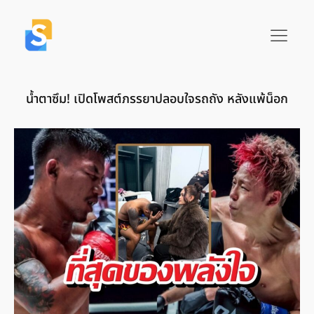
น้ำตาซึม! เปิดโพสต์ภรรยาปลอบใจรถถัง หลังแพ้น็อก