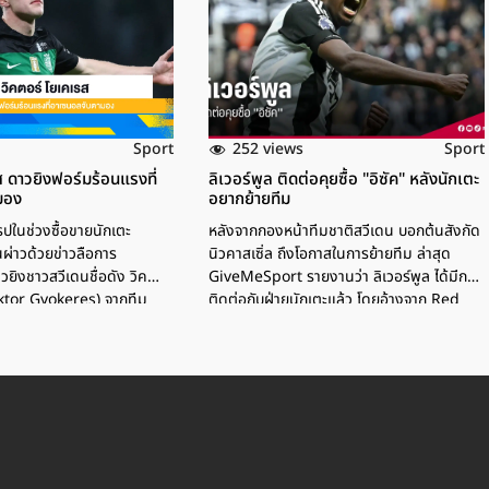
252 views
Sport
Sport
ส ดาวยิงฟอร์มร้อนแรงที่
ลิเวอร์พูล ติดต่อคุยซื้อ "อิซัค" หลังนักเตะ
มอง
อยากย้ายทีม
ปในช่วงซื้อขายนักเตะ
หลังจากกองหน้าทีมชาติสวีเดน บอกต้นสังกัด
นผ่าวด้วยข่าวลือการ
นิวคาสเซิ่ล ถึงโอกาสในการย้ายทีม ล่าสุด
ยิงชาวสวีเดนชื่อดัง วิค
GiveMeSport รายงานว่า ลิเวอร์พูล ได้มีการ
iktor Gyokeres) จากทีม
ติดต่อกับฝ่ายนักเตะแล้ว โดยอ้างจาก Red
 ที่กลายเป็นเป้าหมายร้อนแรง
Memorabilia ที่เป็นช่อง X หรือเป็นบัญชี
กษ์ใหญ่ รวมถึงทีมปืนใหญ่
ภายในของทีม "หงส์แดง" และแจ้งไปยังทีม
ตาดาวยิงตัวเก่งคนนี้เเข้ามา
จากไทน์ไซด์ อย่างชัดเจนว่าทีมพร้อมจ่ายค่าตัว
ะอะไรหลายทีมดังทั่วโลกถึง
ระดับสถิติของเกาะอังกฤษ เพื่อคว้าตัวดาวยิง
ตามกันต่อที่นี่ วิคตอร์ โย
วัย 24 ปี อย่างไรก็ตามมีการยืนยันว่ายังไม่มี
สู่การเป็นดาวยิงคนดัง วิค
ข้อตกลงใดๆ เกิดขึ้นในตอนนี้ คอนเทนต์
ิดวันที่ 4 มิถุนายน 1998 ที่
แนะนำ "อิซัค" ยันยังไม่มีการเจรจาย้ายทีม ขอ
ระเทศสวีเดน เขาเริ่มเล่น
โฟกัสทำผลงานกับนิวคาสเซิ่ล นิวคาสเซิ่ล