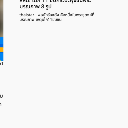
สลด! เด็ก 11 ขับกระบะพุ่งชนพระ
มรณภาพ 8 รูป
thaistar : พ่อนักร้องดัง คือหนึ่งในพระธุดงค์ที่
มรณภาพ เหตุเด็ก11ขับชน
rt
ับ
ำ