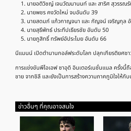
นายอติวิชญ์ เจนวัฒนานนท์ และ สาริศ สุวรรณรั
นายพชร คงวัดใหม่ จบอันดับ 39
นายสดมภ์ แก้วกาญจนา และ กัญจน์ เจริญกุล อ
นายสุธีพัทธ์ ประทีปเธียรชัย อันดับ 50
นายภูสิทธิ์ ทรัพย์อัประไมย อันดับ 66
นีแมนน์ เปิดตำนานกอล์ฟระดับโลก ปลุกเกียรติยศชาว
การแข่งขันพีไอเอฟ ซาอุดิ อินเตอร์เนชั่นแนล ครั้งนี้
ชาย จากชิลี และยังเป็นการสร้างความภาคภูมิใจให้กับนั
ข่าวอื่นๆ ที่คุณอาจสนใจ