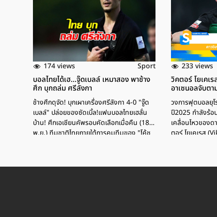
174 views
233 views
Sport
บอลไทยได้เฮ...จู๊ดเบลล์ เหมาสอง พาช้าง
วิคตอร์ โยเคเร
ศึก บุกถล่ม ศรีลังกา
อาเซนอลจับตา
ช้างศึกดุจัด! บุกเผาเครื่องศรีลังกา 4-0 "จู๊ด
วงการฟุตบอลยุโร
เบลล์" ปล่อยของซัดเบิ้ล!แฟนบอลไทยเฮลั่น
ปี2025 กำลังร้อ
บ้าน! ศึกเอเชียนคัพรอบคัดเลือกเมื่อคืน (18
เคลื่อนไหวของดาว
พ.ย.) ทีมชาติไทยภายใต้การคุมทีมของ "โค้ช
ตอร์ โยเคเรส (V
ฮัดสัน" บุกไปเยือนศรีลังกา โดยจัดชุดใหญ่ไฟ
สปอร์ติ้ง ลิสบอน
กระพริบนำทัพโดย อุ้ม ธีราทร, เจ ชนาธิป และ
ของหลายสโมสรยั
ตัวจี๊ดอย่าง มิคเกลสันเริ่มเกมแค่ 6 นาที "กัน
ลิเวอร์พูลที่หมาย
ธนวัฒน์" ก็โชว์เหนือ ล็อคหลบแล้วซัดไกลตุง
ร่วมทีม แล้วเพรา
ตาข่าย ขึ้นนำไว 1-0 หลังจากนั้นบุกแหลกแต่
ต้องการเขา มาติด
ยังบวกเพิ่มไม่ได้ในครึ่งแรกจุดพีคอยู่ที่ครึ่ง
เคเรส จุดเริ่มต้น
หลัง! เมื่อ "จู๊ด ซุ่นทรัพย์ เบลล์" ได้โอกาสลง
ตอร์เกียวเกเรส เก
มาวาดลวดลาย และไม่ทำให้ผิดหวัง โขกประตู
กรุงสต็อกโฮล์ม ป