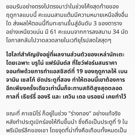
ยอมรับอย่างตรงไปตรงมาว่าในช่วงโค้งสุดท้ายของ
ฤดูกาลแบบนี้ คะแนนสามแต้มมีความหมายเหนือสิ่งอื่น
ใด ส่งผลให้ตอนนี้ทีมทะยานขึ้นสู่อันดับ 3 ของตาราง
อย่างเหนียวแน่น มี 61 คะแนนจากการลงสนาม 34 นัด
โอกาสกลับไปวาดลวดลายในเวทียุโรปสดใสสุดๆ
ไฮไลท์สำคัญยังอยู่ที่ผลงานส่วนตัวของเหล่านักเตะ
โดยเฉพาะ บรูโน่ แฟร์นันด์ส ที่โชว์ฟอร์มสมราคา
จอมทัพด้วยการทำแอสซิสต์ที่ 19 ของฤดูกาลให้ เบน
จามิน เซสโก้ ซัดประตูที่สอง ทำให้ตอนนี้เขาต้องการ
อีกเพียงครั้งเดียวเท่านั้นก็จะทาบสถิติสูงสุดตลอด
กาลที่ เธียร์รี่ อองรี และ เควิน เดอ บรอยน์ เคยทำไว้
ขณะที่ คาเซมิโร่ ก็อยู่ในช่วง "ร่างทอง" อย่างแท้จริง
หลังทำประตูเบิกร่องให้ทีมขึ้นนำ ซึ่งถือเป็นประตูที่ 9 ใน
พรีเมียร์ลีกของเขา โดยจุดที่น่าทึ่งคือเกือบทั้งหมดเป็น