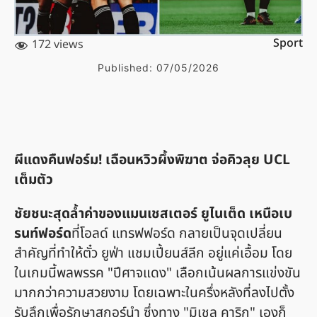
Sport
172 views
Published:
07/05/2026
ผีแดงคืนฟอร์ม! เฉือนหวิวผึ้งพิฆาต จ่อคิวลุย UCL
เต็มตัว
ชัยชนะสุดล้ำค่าของแมนเชสเตอร์ ยูไนเต็ด เหนือเบ
รนท์ฟอร์ด
ที่โอลด์ แทรฟฟอร์ด กลายเป็นจุดเปลี่ยน
สำคัญที่ทำให้ตั๋ว ยูฟ่า แชมเปี้ยนส์ลีก อยู่แค่เอื้อม โดย
ในเกมนี้พลพรรค "ปีศาจแดง" เลือกเน้นผลการแข่งขัน
มากกว่าความสวยงาม โดยเฉพาะในครึ่งหลังที่ลงไปตั้ง
รับลึกเพื่อรักษาสกอร์นำ ซึ่งทาง "มิเชล คาริก" เองก็