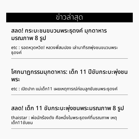
ข่าวล่าสุด
สลด! กระบะชนขบวนพระธุดงค์ มุกดาหาร
มรณภาพ 8 รูป
etc : รอดหวุดหวิด! หลวงพี่สมปอง เล่านาทีรถพุ่งชนขบวนพระ
ธุดงค์
โศกนาฏกรรมมุกดาหาร: เด็ก 11 ปีขับกระบะพุ่งชน
พระ
etc : เปิดปาก แม่เด็ก11 เผยเหตุการณ์ก่อนลูกขับชนพระธุดงค์
สลด! เด็ก 11 ขับกระบะพุ่งชนพระมรณภาพ 8 รูป
thaistar : พ่อนักร้องดัง คือหนึ่งในพระธุดงค์ที่มรณภาพ เหตุ
เด็ก11ขับชน