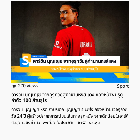
270 views
Sport
ดาร์วิน นุญเญซ จากอุรุกวัยสู่ตำนานหงส์แดง กองหน้าพันธุ์ดุ
ค่าตัว 100 ล้านยูโร
ดาร์วิน นุญเญซ หรือ กาบริเอล นุญเญซ ริเบย์โร กองหน้าชาวอุรุกวัย
วัย 24 ปี ผู้สร้างปรากฏการณ์บนเส้นทางลูกหนัง จากเด็กน้อยในอาร์ติ
กัสสู่ดาวยิงค่าตัวแพงที่สุดในประวัติศาสตร์ลิเวอร์พูล