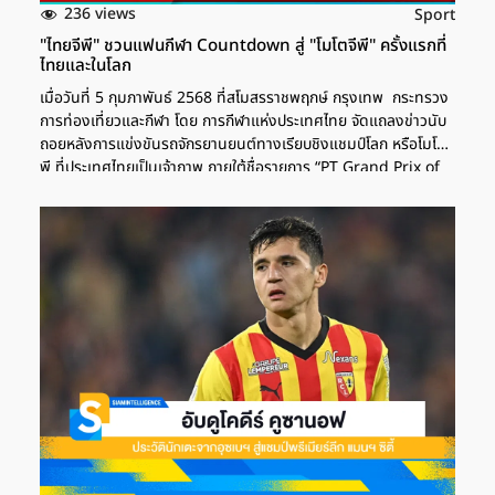
236 views
Sport
"ไทยจีพี" ชวนแฟนกีฬา Countdown สู่ "โมโตจีพี" ครั้งแรกที่
ไทยและในโลก
เมื่อวันที่ 5 กุมภาพันธ์ 2568 ที่สโมสรราชพฤกษ์ กรุงเทพ กระทรวง
การท่องเที่ยวและกีฬา โดย การกีฬาแห่งประเทศไทย จัดแถลงข่าวนับ
ถอยหลังการแข่งขันรถจักรยานยนต์ทางเรียบชิงแชมป์โลก หรือโมโตจี
พี ที่ประเทศไทยเป็นเจ้าภาพ ภายใต้ชื่อรายการ “PT Grand Prix of
Thailand 2025” (พีที กรังด์ปรีซ์ ออฟ ไทยแลนด์) ศึกมอเตอร์
สปอร์ตพรีเมียมที่มีผู้ชมมากกว่า 800 ล้านคนทั่วโลก ที่ไทยได้รับ
บทบาทสำคัญ คอนเทนต์แนะนำ "ไทยจีพี" พร้อมเปิดฤดูกาลโมโตจีพี
2025 บัตรแกรนด์สแตนด์ขายเกลี้ยงวันแรก "ไทยจีพี 2025" เปิด
ภาพ Key Visual สร้างไวรัลทั่วโลก โมโตจีพี สนามเปิดฤดูกาล ช่าง
ภาพพีพีทีวี "ไทยจีพี" ชวนแฟนกีฬา Countdown สู่ "โมโตจีพี" ครั้ง
แรกที่ไทยและในโลก ทั้งการแถลงเปิดฤดูกาล Season Premier ที่
One Bangkok กรุงเทพ […]