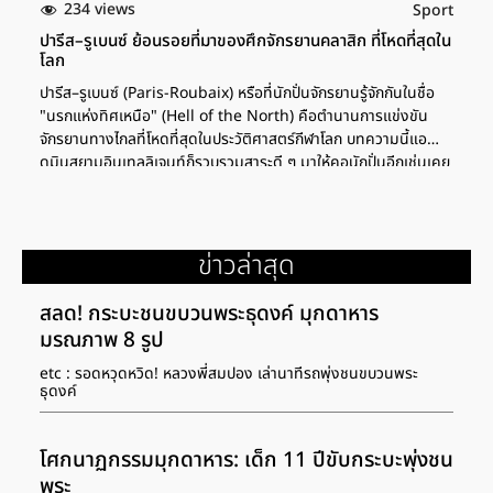
234 views
Sport
ปารีส–รูเบนซ์ ย้อนรอยที่มาของศึกจักรยานคลาสิก ที่โหดที่สุดใน
โลก
ปารีส–รูเบนซ์ (Paris-Roubaix) หรือที่นักปั่นจักรยานรู้จักกันในชื่อ
"นรกแห่งทิศเหนือ" (Hell of the North) คือตำนานการแข่งขัน
จักรยานทางไกลที่โหดที่สุดในประวัติศาสตร์กีฬาโลก บทความนี้แอ
ดมินสยามอินเทลลิเจนท์ก็รวบรวมสาระดี ๆ มาให้คอนักปั่นอีกเช่นเคย
โดยจะพาทุกท่านเดินย้อนรอยอดีตของเส้นทางประวัติศาสตร์อัน
ยาวนานของการแข่งขันที่ท้าทายทั้งความแข็งแกร่งทางกายและจิตใจ
ของนักปั่นระดับโลก ผ่านเส้นทางโคลน หิน และความทรหดที่สุดใน
วงการจักรยาน มาดูกันว่าสิ่งที่ทำให้กีฬาประเภทนี้แตกต่างจากการ
ข่าวล่าสุด
แข่งขันอื่น ๆ ในโลกจะมีจุดเด่นอะไรน่าสนใจบ้าง จุดเริ่มต้นของ
ตำนาน ปารีส–รูเบนซ์ การกำเนิดศึกนรกแห่งทิศเหนือ Paris-
สลด! กระบะชนขบวนพระธุดงค์ มุกดาหาร
Roubaix เริ่มต้นขึ้นในปี ค.ศ.1896 โดยเป็นไอเดียของสองนักธุรกิจ
มรณภาพ 8 รูป
ชาวฝรั่งเศส ธีโอโดร์ วีล (Théodore Vienne) และมอริซ เปอูสซาร์ต
(Maurice Perez) ที่ต้องการโปรโมทเวโลโดรมแห่งใหม่ (สนามแข่ง
etc : รอดหวุดหวิด! หลวงพี่สมปอง เล่านาทีรถพุ่งชนขบวนพระ
ธุดงค์
จักรยาน) ที่เมืองรูเบซ์ การแข่งขันครั้งแรกมีระยะทาง 280 กิโลเมตร
จากปารีสไปยังรูเบซ์ และผู้ชนะคนแรกคือ โจเซฟ ฟิชเชอร์ (Josef
Fischer) นักปั่นชาวเยอรมัน สิ่งที่ทำให้การแข่งขันนี้แตกต่างและเป็น
โศกนาฏกรรมมุกดาหาร: เด็ก 11 ปีขับกระบะพุ่งชน
เอกลักษณ์ คือ เส้นทางที่ผ่านถนนหินกรวด (cobblestones หรือที่
พระ
เรียกว่า pave พาเว่ ในภาษาฝรั่งเศส) […]