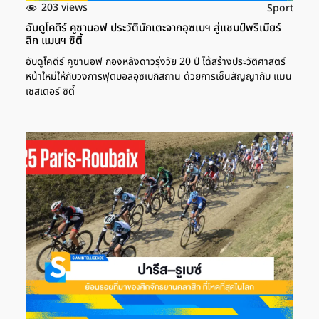
203 views
Sport
อับดูโคดีร์ คูซานอฟ ประวัตินักเตะจากอุซเบฯ สู่แชมป์พรีเมียร์
ลีก แมนฯ ซิตี้
อับดูโคดีร์ คูซานอฟ กองหลังดาวรุ่งวัย 20 ปี ได้สร้างประวัติศาสตร์
หน้าใหม่ให้กับวงการฟุตบอลอุซเบกิสถาน ด้วยการเซ็นสัญญากับ แมน
เชสเตอร์ ซิตี้