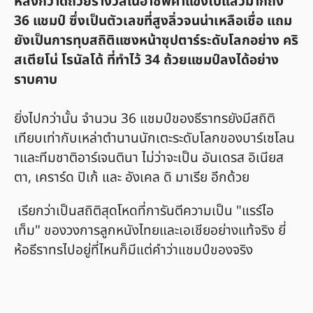
หลังกวาดถ้วยรางวัลในอาชีพค้าแข้งไปแล้วมากถึง
36 แชมป์ ซึ่งเป็นตัวเลขที่สูงลิ่วจนน่าเหลือเชื่อ แถม
ยังเป็นการทุบสถิติแซงหน้าซุปตาร์ระดับโลกอย่าง คริ
สเตียโน่ โรนัลโด้ ที่ทำไว้ 34 ถ้วยแชมป์ลงได้อย่าง
ราบคาบ
ยิ่งไปกว่านั้น จำนวน 36 แชมป์ของธีราทรยังมีสถิติ
เทียบเท่ากับเหล่าตำนานนักเตะระดับโลกของบาร์เซโลน
าและทีมชาติอาร์เจนตินา ไม่ว่าจะเป็น อันเดรส อิเนียส
ตา, เคราร์ด ปิเก้ และ อังเคล ดิ มาเรีย อีกด้วย
เรียกว่าเป็นสถิติสุดโหดที่การันตีความเป็น "แรร์ไอ
เท็ม" ของวงการลูกหนังไทยและเอเชียอย่างแท้จริง ยี่
ห้อธีราทรไปอยู่ที่ไหนก็มีแต่คำว่าแชมป์ของจริง