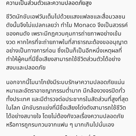
ความเป็นส่วนตัวและความปลอดภัยสูง
ชีวิตนักขับเอฟวันเต็มไปด้วยแสงแฟลชและสื่อมวลชน
ดังนั้นจึงไม่แปลกเลยว่า ทำไม Monaco จึงเป็นสวรรค์
ของคนดัง เพราะมีกฎควบคุมการถ่ายภาพอย่างเข้ม
งวด หากใครที่จะถ่ายภาพในที่สาธารณะต้องขออนุญาต
อย่างเป็นทางการก่อน ซึ่งเป็นก็เป็นอีกหนึ่งเหตุผลที่
ทำให้ผู้คนที่มีชื่อเสียงสามารถใช้ชีวิตส่วนตัวได้อย่าง
สงบและปลอดภัย
นอกจากนี้โมนาโกยังมีระบบรักษาความปลอดภัยแน่น
หนาและอัตราอาชญากรรมต่ำมาก มีกล้องวงจรปิดทั่ว
ทั้งประเทศ และมีตำรวจต่อประชากรในสัดส่วนที่สูงที่สุด
ในโลก นักขับรถแข่งที่มีชื่อเสียงโด่งดังสามารถใช้ชีวิต
ได้อย่างสบายใจ โดยไม่ต้องกังวลเรื่องความปลอดภัย
หรือการถูกรบกวนจากแฟน ๆ มากเกินไปนั่นเอง