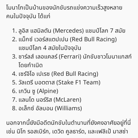
โมนาโกเป็นบ้านของนักขับรถแข่งความเร็วสูงหลาย
คนในปัจจุบัน ได้แก่
ลูอิส แฮมิลตัน (Mercedes) แชมป์โลก 7 สมัย
แม็กซ์ เวอร์สแตปเปน (Red Bull Racing)
แชมป์โลก 4 สมัยในปัจจุบัน
ชาร์ลส์ เลอแคลร์ (Ferrari) นักขับชาวโมนาแกสก์
โดยกำเนิด
เซร์จิโอ เปเรซ (Red Bull Racing)
วัลเตรี บอตตาส (Stake F1 Team)
เกวิน ซู (Alpine)
แลนโด นอร์ริส (McLaren)
อเล็กซ์ อัลบอน (Williams)
นอกจากนี้ยังมีอดีตนักขับในตำนานที่ยังคงอาศัยอยู่ที่นี่
เช่น นิโก รอสเบิร์ก, เดวิด คูลธาร์ด, และเฟลิเป้ มาสซ่า