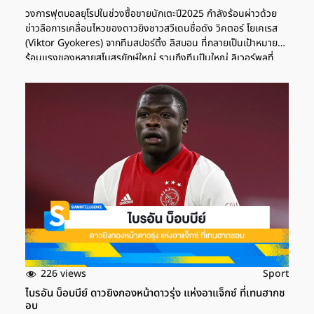
วงการฟุตบอลยุโรปในช่วงซื้อขายนักเตะปี2025 กำลังร้อนผ่าวด้วย
ข่าวลือการเคลื่อนไหวของดาวยิงชาวสวีเดนชื่อดัง วิคตอร์ โยเคเรส
(Viktor Gyokeres) จากทีมสปอร์ติ้ง ลิสบอน ที่กลายเป็นเป้าหมาย
ร้อนแรงของหลายสโมสรยักษ์ใหญ่ รวมถึงทีมปืนใหญ่ ลิเวอร์พูลที่
หมายตาดาวยิงตัวเก่งคนนี้เเข้ามาร่วมทีม แล้วเพราะอะไรหลายทีมดัง
ทั่วโลกถึงต้องการเขา มาติดตามกันต่อที่นี่ วิคตอร์ โยเคเรส จุดเริ่ม
ต้นสู่การเป็นดาวยิงคนดัง วิคตอร์เกียวเกเรส เกิดวันที่ 4 มิถุนายน
1998 ที่กรุงสต็อกโฮล์ม ประเทศสวีเดน เขาเริ่มเล่นฟุตบอลกับทีม
ท้องถิ่น ไอเอฟเค อัสปุดเดน เตลลัส (Aspudden-Tellus) ตั้งแต่
อายุ 6 ขวบ โดยได้รับอิทธิพลจากคุณพ่อที่เป็นอดีตนักฟุตบอล แถม
ยังมีเชื้อสายฮังการีจากปู่ของเขาด้วย หลังแจ้งเกิดในสวีเดน ด้วย
ความแข็งแกร่งและความมุ่งมั่น เขาได้เดินต่อในเส้นทางนักฟุตบอล
อาชีพอย่างเต็มตัวในวัยเพียง 17 ปี กับทีมบรอมมาปอจคาร์นา ก่อนจะ
ย้ายต่อไปยังไบรตันในอังกฤษ สถิติของ วิคตอร์ โยเคเรส โยเคเรส มี
ฟอร์มโดดเด่นมากในฤดูกาล 2024/25 กับสโมสรสปอร์ติง ลิสบอน
โดยทำประตูให้ทีมถึง 54 ลูกจาก 52 นัดรวมทุกรายการและยิงรวมใน
ปีปฏิทิน 2024 ได้ […]
226 views
Sport
ไบรอัน บ็อบบีย์ ดาวยิงกองหน้าดาวรุ่ง แห่งอาแจ็กซ์ ที่เทนฮากช
อบ