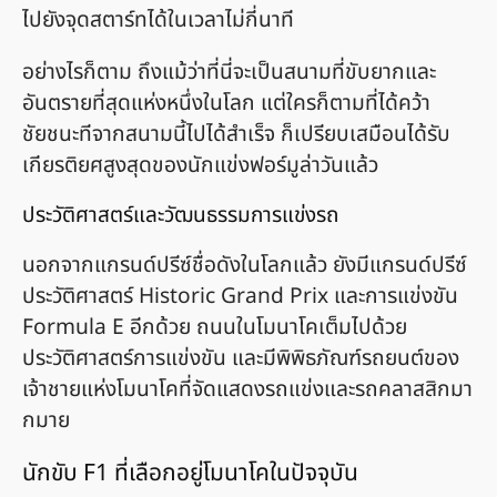
ไปยังจุดสตาร์ทได้ในเวลาไม่กี่นาที
อย่างไรก็ตาม ถึงแม้ว่าที่นี่จะเป็นสนามที่ขับยากและ
อันตรายที่สุดแห่งหนึ่งในโลก แต่ใครก็ตามที่ได้คว้า
ชัยชนะทีจากสนามนี้ไปได้สำเร็จ ก็เปรียบเสมือนได้รับ
เกียรติยศสูงสุดของนักแข่งฟอร์มูล่าวันแล้ว
ประวัติศาสตร์และวัฒนธรรมการแข่งรถ
นอกจากแกรนด์ปรีซ์ชื่อดังในโลกแล้ว ยังมีแกรนด์ปรีซ์
ประวัติศาสตร์ Historic Grand Prix และการแข่งขัน
Formula E อีกด้วย ถนนในโมนาโคเต็มไปด้วย
ประวัติศาสตร์การแข่งขัน และมีพิพิธภัณฑ์รถยนต์ของ
เจ้าชายแห่งโมนาโคที่จัดแสดงรถแข่งและรถคลาสสิกมา
กมาย
นักขับ F1 ที่เลือกอยู่โมนาโคในปัจจุบัน