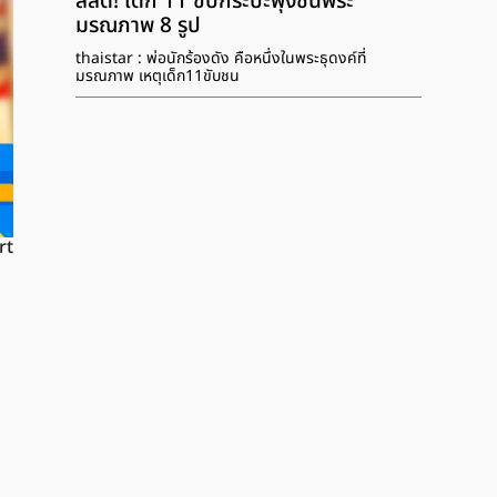
สลด! เด็ก 11 ขับกระบะพุ่งชนพระ
มรณภาพ 8 รูป
thaistar : พ่อนักร้องดัง คือหนึ่งในพระธุดงค์ที่
มรณภาพ เหตุเด็ก11ขับชน
rt