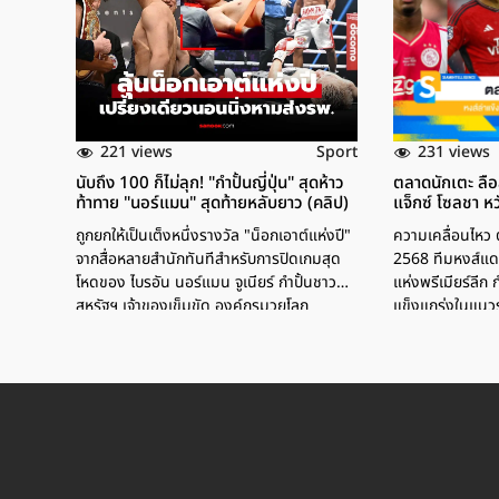
221 views
231 views
Sport
นับถึง 100 ก็ไม่ลุก! "กำปั้นญี่ปุ่น" สุดห้าว
ตลาดนักเตะ ลือส
ท้าทาย "นอร์แมน" สุดท้ายหลับยาว (คลิป)
แจ็กซ์ โซลชา หว
ถูกยกให้เป็นเต็งหนึ่งรางวัล "น็อกเอาต์แห่งปี"
ความเคลื่อนไหว
จากสื่อหลายสำนักทันทีสำหรับการปิดเกมสุด
2568 ทีมหงส์แดง
โหดของ ไบรอัน นอร์แมน จูเนียร์ กำปั้นชาว
แห่งพรีเมียร์ลีก
สหรัฐฯ เจ้าของเข็มขัด องค์กรมวยโลก
แข็งแกร่งในแนวร
(WBO) รุ่นเวลเตอร์เวต โดย นักชกมะกันวัย
24 ปี ขึ้นป้องกันตำแหน่งครั้งที่ 2 กับ จิน ซา
ซากิ กำปั้นญี่ปุ่นวัย 23 ปี ที่สังเวียน โออิตะ ซิตี้
เจเนรัล ยิมเนเซียม, ประเทศญี่ปุ่น เมื่อวัน
พฤหัสบดีที่ 19 มิถุนายน ที่ผ่านมา ซึ่งก่อนการ
ชกในงานแถลงข่าว นักชกเจ้าถิ่น สุดห้าวเดิน
ปรี่เข้าหาหวังยั่วยุทางด้านฝั่งแชมป์โลก ก่อน
ที่ทางทีมงานจะรีบเข้ามาแยกทั้งคู่ออกจากกัน