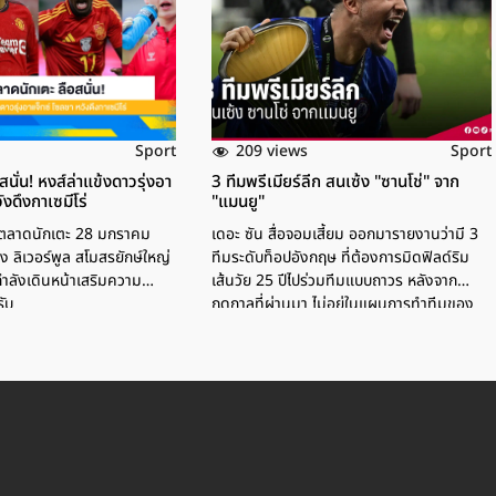
209 views
Sport
Sport
นั่น! หงส์ล่าแข้งดาวรุ่งอา
3 ทีมพรีเมียร์ลีก สนเซ้ง "ซานโช่" จาก
ังดึงกาเซมีโร่
"แมนยู"
 ตลาดนักเตะ 28 มกราคม
เดอะ ซัน สื่อจอมเสี้ยม ออกมารายงานว่ามี 3
 ลิเวอร์พูล สโมสรยักษ์ใหญ่
ทีมระดับท็อปอังกฤษ ที่ต้องการมิดฟิลด์ริม
 กำลังเดินหน้าเสริมความ
เส้นวัย 25 ปีไปร่วมทีมแบบถาวร หลังจาก
ับ
ฤดูกาลที่ผ่านมา ไม่อยู่ในแผนการทำทีมของ
แมนฯ ยูไนเต็ด และถูกปล่อยไปให้ เชลซี ยืมแต่
สุดท้ายทีมแห่งถิ่น สแตมฟอร์ด บริดจ์ เลือกที่
จะไม่ซื้อขาย และยอมเสียค่าส่งคืน โดยทีมที่ให้
ความสนใจ เป็นทีมที่ในฤดูกาลหน้าจะได้ไปเล่น
ในฟุตบอลถ้วยยุโรปทั้งหมด "ซานโช่" โพสต์
ขอบคุณเชลซี หลังสิ้นสุดสัญญายืมตัว กลับมา
เล่นให้แมนยู "ซานโช่" ลาฝันร้าย "แมนยู" เปิด
ตัวคืนถิ่น "ดอร์ทมุนด์" AFP/ANDY