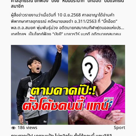
ศาลอุทธรณ์ ยกฟ้อง "บังยี" หมิ่นประมาท "บิ๊กอ๊อด" ปมแจกเงิน
สมาชิก
ผู้สื่อข่าวรายงานว่าเมื่อวันที่ 10 มิ.ย.2568 ศาลอาญาได้อ่านคำ
พิพากษาศาลอุทธรณ์ คดีหมายเลขดำ อ.311/2563 ที่ “บิ๊กอ๊อด”
พล.ต.อ.สมยศ พุ่มพันธุ์ม่วง อดีตนายกสมาคมกีฬาฟุตบอลแห่งประ
เทศไทยฯ เป็นโจทก์ฟ้อง “บังยี” นายวรวีร์ มะกูดี อดีตนายกสมาคม
กีฬาฟุตบอลแห่งประเทศไทยฯ และพวก รวม 2 คน เป็นจำเลยในความ
ผิดฐานหมิ่นประมาทผู้อื่นโดยการโฆษณา "บังยี" ยันทิ้งมรดกให้
ส.บอล กว่า 4 พันล้าน ท้า "บิ๊กอ๊อด" คุยต่อหน้าสื่อ "บังยี" พูดถึงการ
ตั้งเงินเดือนนายกบอล ยุค "บิ๊กอ๊อด" ทำได้หรือไม่ ช่างภาพพีพีทีวี
"บังยี" วรวีร์ มะกูดี อดีตนายกสมาคมกีฬาฟุตบอลฯ คดีนี้
พล.ต.อ.สมยศ โจทก์ยื่นฟ้อง เมื่อวันที่ 7 ก.พ.2563 ว่า ขณะเกิดเหตุ
โจทก์ดำรงตำแหน่งนายกสมาคมกีฬาฟุตบอลแห่งประเทศไทย เป็นที่
รู้จักแก่ประชาชนทั่วไปในนาม “บิ๊กอ๊อด”, “ท่านสมยศ” หรือ
“พล.ต.อ.สมยศ พุ่มพันธุ์ม่วง” และเคยดำรงตำแหน่งสำคัญหลาย
ตำแหน่งทั้งในประเทศและต่างประเทศ […]
186 views
Sport