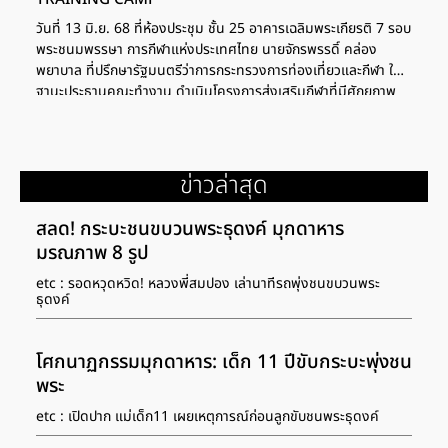
วันที่ 13 มิ.ย. 68 ที่ห้องประชุม ชั้น 25 อาคารเฉลิมพระเกียรติ 7 รอบ
พระชนมพรรษา การกีฬาแห่งประเทศไทย นายจักรพรรดิ์ คล่อง
พยาบาล ที่ปรึกษารัฐมนตรีว่าการกระทรวงการท่องเที่ยวและกีฬา ใน
ฐานะประธานคณะทำงาน ดำเนินโครงการส่งเสริมกีฬาที่มีศักยภาพ
อย่างเต็มระบบครบวงจรชนิดกีฬาวอลเลย์บอล เป็นประธานในพิธีปิด
และมอบใบประกาศ แก่นักกีฬาที่เข้าร่วมโครงการฯ DOMESTIC
POWER TRAINING CAMP ซึ่งดำเนินโครงการมาระหว่างวันที่ 2-
13 มิถุนายน 2568 ณ อาคารศูนย์วิทยาศาสตร์การกีฬา การกีฬา
ข่าวล่าสุด
แห่งประเทศไทย โปรแกรมการแข่งขันวอลเลย์บอลชายเนชันส์ลีก
(VNL) 2025 สัปดาห์แรก เปิด 20 อันดับทีมแฟนติดตามบนโชเชีย
สลด! กระบะชนขบวนพระธุดงค์ มุกดาหาร
ลมากสุดปี "แมนยู" รั้งอันดับ 3 ช่างภาพพีพีทีวี 7 เซียนวอลเลย์สาว
มรณภาพ 8 รูป
ไทย ที่มี วิลาวัณย์ อภิญญาพงศ์ เป็นหัวหน้าโครงการ และอดีตเพื่อน
ร่วมทีมชาติไทย ทั้ง ปลื้มจิตร์ ถินขาว, อรอุมา สิทธิรักษ์, วรรณา […]
etc : รอดหวุดหวิด! หลวงพี่สมปอง เล่านาทีรถพุ่งชนขบวนพระ
ธุดงค์
โศกนาฏกรรมมุกดาหาร: เด็ก 11 ปีขับกระบะพุ่งชน
พระ
etc : เปิดปาก แม่เด็ก11 เผยเหตุการณ์ก่อนลูกขับชนพระธุดงค์