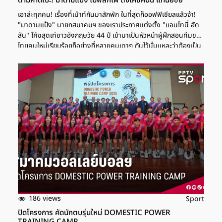
ตามคาดเป๊ะ! มาดามแป้ง ไม่พลิกโผ ตั้งโค้ชคนนี้ แทนอิชิอิ
เอาล่ะทุกคน! เรื่องที่เม้าท์กันมาสักพัก ในที่สุดก็ออฟฟิเชียลแล้วจ้า!
"มาดามแป้ง" นายกสมาคมฯ ของเราประกาศแต่งตั้ง "แอนโทนี่ ฮัด
สัน" โค้ชสุดเท่ชาวอังกฤษวัย 44 ปี เข้ามาเป็นหัวหน้าผู้ฝึกสอนทีมชาติ
ไทยคนใหม่เรียบร้อยก็อย่างที่หลายคนเดาๆ กันไว้นั่นแหละว่าต้องเป็น
คนนี้ หลังจากที่แยกทางกับ มาซาทาดะ อิชิอิ ไปแบบสดๆ ร้อนๆ ก็ไม่มี
พลิกโผเซอร์ไพรส์ใดๆ ทั้งสิ้นทีนี้ก็ต้องมาตามดูกันว่า กุนซือโปรไฟล์
แน่นคนนี้ จะพาทัพ "ช้างศึก" ของเราไปได้ไกลแค่ไหน โดยมีภารกิจ
ด่วนจี๋รออยู่ข้างหน้า คือคุมทีมลงเตะใน 2 เกมสุดท้ายของศึกคัดเลือก
เอเชียนคัพนั่นเอง... แฟนบอลไทยเตรียมส่งเสียงเชียร์กันได้เลย!
186 views
Sport
ปิดโครงการ คัดนักตบรุ่นใหม่ DOMESTIC POWER
TRAINING CAMP