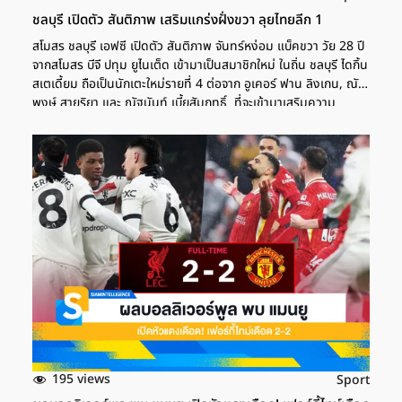
ชลบุรี เปิดตัว สันติภาพ เสริมแกร่งฝั่งขวา ลุยไทยลีก 1
สโมสร ชลบุรี เอฟซี เปิดตัว สันติภาพ จันทร์หง่อม แบ็คขวา วัย 28 ปี
จากสโมสร บีจี ปทุม ยูไนเต็ด เข้ามาเป็นสมาชิกใหม่ ในถิ่น ชลบุรี ไดกิ้น
สเตเดี้ยม ถือเป็นนักเตะใหม่รายที่ 4 ต่อจาก อูเคอร์ ฟาน ลิงเกน, ณัฐ
พงษ์ สายริยา และ ณัฐนันท์ เบี้ยสัมฤทธิ์ ที่จะเข้ามาเสริมความ
แข็งแกร่ง ให้กับทัพ "ฉลามชล" ภายใต้การคุมทีมของ "โค้ชโจ" ธีระ
ศักดิ์ โพธิ์อ้น กุนซือใหญ่ สู้ศึก ไทยลีก 2025/26 "ชลบุรี" เสริมทัพ
รายแรกเปิดตัว ฟาน ลิงเกน เติมเกมรุก ชลบุรี เปิดตัว "โค้ชโจ" ผู้
จัดการทีมคนใหม่ สู้ศึกไทยลีก 2025/26 ชลบุรี เอฟซี สันติภาพ […]
195 views
Sport