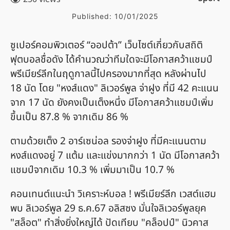
Published:
10/01/2025
ซูเปอร์คอมพิวเตอร์ “ออปต้า” เว็บไซต์เกี่ยวกับสถิติ
ฟุตบอลชื่อดัง ได้คำนวณว่าทีมใดจะมีโอกาสคว้าแชมป์
พรีเมียร์ลีกในฤดูกาลนี้ไปครองมากที่สุด หลังผ่านไป
18 นัด โดย "หงส์แดง" ลิเวอร์พูล จ่าฝูง ที่มี 42 คะแนน
จาก 17 นัด ยังคงเป็นเต็งหนึ่ง มีโอกาสคว้าแชมป์เพิ่ม
ขึ้นเป็น 87.8 % จากเดิม 86 %
ตามด้วยเต็ง 2 อาร์เซน่อล รองจ่าฝูง ที่มีคะแนนตาม
หงส์แดงอยู่ 7 แต้ม และแข่งมากกว่า 1 นัด มีโอกาสคว้า
แชมป์จากเดิม 10.3 % เพิ่มมาเป็น 10.7 %
คอนเทนต์แนะนำ วิเคราะห์บอล ! พรีเมียร์ลีก เวสต์แฮม
พบ ลิเวอร์พูล 29 ธ.ค.67 อลิสซง มั่นใจลิเวอร์พูลยุค
"สล็อต" ทำสิ่งยิ่งใหญ่ได้ ปัดเทียบ "คล็อปป์" นิวคาส