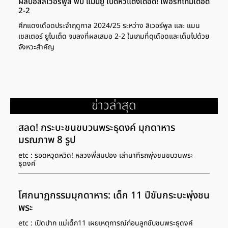
ผลบอลลิเวอร์พูล พบ แมนยู เปิดหัวแดงเดือด! เฟอร์กี้ไทม์เดือด
2-2
ศึกแดงเดือดประจำฤดูกาล 2024/25 ระหว่าง ลิเวอร์พูล และ แมน
เชสเตอร์ ยูไนเต็ด จบลงที่ผลเสมอ 2-2 ในเกมที่ดุเดือดและเต็มไปด้วย
จังหวะสำคัญ
ข่าวล่าสุด
สลด! กระบะชนขบวนพระธุดงค์ มุกดาหาร
มรณภาพ 8 รูป
etc : รอดหวุดหวิด! หลวงพี่สมปอง เล่านาทีรถพุ่งชนขบวนพระ
ธุดงค์
โศกนาฏกรรมมุกดาหาร: เด็ก 11 ปีขับกระบะพุ่งชน
พระ
etc : เปิดปาก แม่เด็ก11 เผยเหตุการณ์ก่อนลูกขับชนพระธุดงค์