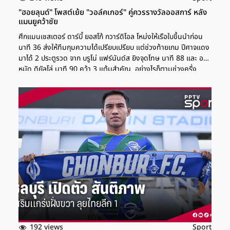
"ฮอยลุนด์" โพสต์เย้ย "วอล์คเกอร์" คู่ควรรางวัลออสการ์ หลัง
แมนยูคว้าชัย
ศึกแมนเชสเตอร์ ดาร์บี้ ยอสโก้ กวาร์ดิโอล โหม่งให้เรือใบขึ้นนำก่อน
นาที 36 ส่งให้ทีมกุมความได้เปรียบเปรียบ แต่ช่วงท้ายเกม ปีศาจแดง
มาได้ 2 ประตูรวด จาก บรูโน่ แฟร์นันด์ส ยิงจุดโทษ นาที 88 และ อา
หมัด ดิยัลโล่ นาที 90 คว้า 3 แต้มสำคัญ อย่างไรก็ตามช่วงครึ่ง
แรกนาที 39 ราสมุส ฮอยลุนด์ กับ ไคล์ วอล์คเกอร์ มีปะทะคารมด้วย
การใช้ศีรษะชนกัน แต่กัปตันทีมแมนฯซิตี้ กลับแกล้งล้มลงไปทำให้เกิด
เหตุชลมุน สุดท้ายผู้ตัดสินแจกใบเหลืองให้ทั้งคู่ คอนเทนต์แนะนำ
"คีน" เชื่อการย้ายออกส่งผลดีต่อ "แรชฟอร์ด" หลังถูกตัดชื่อเกมชนะ
แมนซิตี้ "อโมริม" ลั่นลูกทีมเชื่อมั่นจนวินาทีสุดท้าย แจงดรอปแรชฟ
อร์ด-การ์นาโช่ เป๊ป ยอมรับตัวเองไม่ดีพอ หลังแมนฯซิตี้ ฟอร์มไม่ฟื้น
เกมพ่ายแมนยู AFP/Paul ELLIS ราสมุส ฮอยลุนด์ โพสต์เย้ย […]
192 views
Sport