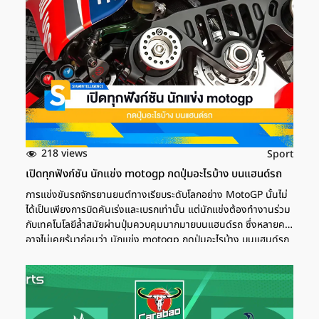
แชมป์โลก2025 สหพันธ์วอลเลย์บอลนานาชาติ (FIVB) และ
Volleyball World ได้ประกาศอย่างเป็นทางการว่า ไทยจะเป็นเจ้าภาพ
การแข่งขันครั้งประวัติศาสตร์นี้ โดยได้ลงนามในข้อตกลงร่วมกับ
สมาคมวอลเลย์บอลแห่งประเทศไทย (TVA) เพื่อจัดการแข่งขันที่จะ
รวบรวมนักกีฬาวอลเลย์บอลหญิงที่ดีที่สุดจากทั่วโลกมาแข่งขันที่
ประเทศไทย และการที่ไทยได้รับเลือกเป็นเจ้าภาพวอลเลย์บอลหญิงชิง
แชมป์โลก สะท้อนถึงศักยภาพและความพร้อมของประเทศในฐานะ
ศูนย์กลางการจัดอีเวนต์ระดับโลก (World Class Event Hub) การ
แข่งขันครั้งนี้ได้รับการสนับสนุนงบประมาณจากรัฐบาลกว่า 650 ล้าน
บาท และคาดว่าจะสร้างรายได้หมุนเวียนในประเทศมากถึง 8,500 ล้าน
218 views
Sport
บาท จากการท่องเที่ยวและกิจกรรมที่เกี่ยวข้อง นอกจากนี้ยังเป็นเวที
เปิดทุกฟังก์ชัน นักแข่ง motogp กดปุ่มอะไรบ้าง บนแฮนด์รถ
ประชาสัมพันธ์ประเทศไทยสู่สายตาชาวโลกอีกด้วย การแข่งขัน
วอลเลย์บอลหญิงชิงแชมป์โลก2025 วันไหน […]
การแข่งขันรถจักรยานยนต์ทางเรียบระดับโลกอย่าง MotoGP นั้นไม่
ได้เป็นเพียงการบิดคันเร่งและเบรกเท่านั้น แต่นักแข่งต้องทำงานร่วม
กับเทคโนโลยีล้ำสมัยผ่านปุ่มควบคุมมากมายบนแฮนด์รถ ซึ่งหลายคน
อาจไม่เคยรู้มาก่อนว่า นักแข่ง motogp กดปุ่มอะไรบ้าง บนแฮนด์รถ
ที่ซับซ้อนและมีปุ่มมากมายที่นักแข่งต้องกดในจังหวะเวลาที่แตกต่าง
กัน บทความนี้จะพาคุณไปรู้จักกับทุกปุ่มสำคัญบนแฮนด์รถมอเตอร์
สปอร์ตที่นักแข่งต้องกดระหว่างการแข่งขันที่ความเร็วสูงถึง 350
กิโลเมตรต่อชั่วโมง นักแข่ง motogp กดปุ่มอะไรบ้าง บนแฮนด์รถ
บนแฮนด์รถแข่งโมโตจีพี จะมีปุ่มกดและสวิตช์ต่าง ๆ เพิ่มเติมจากรถ