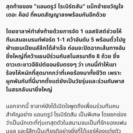
สุดท้ายของ "แอนดรูว์ โรเบิร์ตสัน" แบ็กซ้ายขวัญใจ
เดอะ ค็อป ที่หมดสัญญาลงพร้อมกันอีกด้วย
โดยซาลาห์ทำส่งท้ายด้วยการจัด 1 แอสซิสต์ช่วยให้
ทีมเสมอเบรนท์ฟอร์ด 1-1 คว้าอันดับ 5 พร้อมตั๋วไปยู
ฟ่าแชมเปียนส์ลีกได้สำเร็จ ก่อนจะปิดฉากเส้นทางอัน
ยิ่งใหญ่ที่คว้าแชมป์ร่วมกับสโมสรมาถึง 8 ถ้วย ซึ่ง
ดาวเตะชาวอียิปต์ยอมรับตรงๆ ว่า เกมนี้ทำให้เขา
ร้องไห้หนักที่สุดมากกว่าที่เคยร้องมาทั้งชีวิต เพราะ
ผูกพันกับที่นี่มากตั้งแต่ยังเป็นวัยรุ่นและร่วมกันพาส
โมสรกลับมายิ่งใหญ่
นอกจากนี้ ซาลาห์ยังได้เปิดใจพูดถึงเพื่อนร่วมทีมคน
สำคัญอย่าง แอนดรูว์ โรเบิร์ตสัน เป็นพิเศษ โดยยกย่อง
ว่าเป็นนักเตะที่ทุ่มเทสุดตัวในสนามจนเป็นที่รักของแฟน
บอล และรู้สึกเป็นเกียรติอย่างยิ่งที่ได้แชร์ห้องแต่งตัว