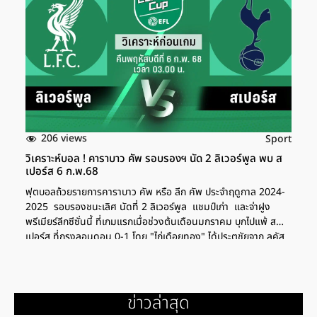
มอเตอร์ไซค์ทั่วไป โดยจำนวนปุ่มและตำแหน่งอาจแตกต่างกันไปตาม
ทีมหรือนักแข่งแต่ละคน แต่หลัก ๆ แล้วจะแบ่งเป็นปุ่มกดทางฝั่งซ้าย
และขวา โดยเน้นความสะดวกในการใช้งานด้วยนิ้วโป้งหรือนิ้วชี้ ซึ่งทำ
หน้าที่แตกต่างกันไป บนรถ นักแข่ง motogp กดปุ่มอะไรบ้าง แต่ละ
ปุ่มทำงานอย่างไร ปุ่มควบคุมฝั่งซ้ายของแฮนด์รถแข่ง MotoGP
ประกอบด้วยปุ่มและระบบควบคุมสำคัญหลายปุ่ม โดยแบ่งประเภทการ
ใช้งานที่แตกต่างกัน ดังนี้ ปุ่ม Power Mode โหมดกำลัง ปุ่มสีแดง
เป็นปุ่มสำหรับเลือกโหมดการทำงานของเครื่องยนต์ โดยในฤดูกาล
2025 ผู้ผลิตส่วนใหญ่ได้ปรับให้มี 4 ระดับมาตรฐาน ได้แก่ P0 กำลัง
206 views
Sport
สูงสุด, P1 กำลังปานกลาง/ควบคุมง่าย, P2 โหมดประหยัดน้ำมันและ
วิเคราะห์บอล ! คาราบาว คัพ รอบรองฯ นัด 2 ลิเวอร์พูล พบ ส
P3 […]
เปอร์ส 6 ก.พ.68
ฟุตบอลถ้วยรายการคาราบาว คัพ หรือ ลีก คัพ ประจำฤดูกาล 2024-
2025 รอบรองชนะเลิศ นัดที่ 2 ลิเวอร์พูล แชมป์เก่า และจ่าฝูง
พรีเมียร์ลีกซีซั่นนี้ ที่เกมแรกเมื่อช่วงต้นเดือนมกราคม บุกไปแพ้ ส
เปอร์ส ที่กรุงลอนดอน 0-1 โดย "ไก่เดือยทอง" ได้ประตูชัยจาก ลูคัส
เบิร์กวาลล์ จะกลับมาเล่นในแอนฟิลด์ เพื่อโอกาสเข้าไปป้องกันแชมป์ คู่
นี้เตะวันพฤหัสบดีที่ 6 ก.พ. 68 เวลา 03.00 น.ตามเวลาประเทศไทย
พรีเมียร์ลีก ไม่ยอมฟีฟ่า เลื่อน แมนฯซิตี้ เชลซี เตะช้าฤดูกาลหน้า ส
เปอร์ส ไร้นักเตะ 9 คน ปะทะ ลิเวอร์พูล ศึกคาราบาว คัพ รอบรองฯ
ข่าวล่าสุด
นัด 2 "เทรนต์" เจ็บไม่หนัก "อาร์เน่อ" รอเช็กฟิตก่อนตัดสินใจส่งลง