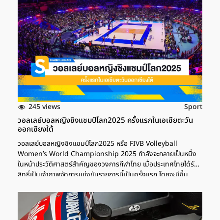
245 views
Sport
วอลเลย์บอลหญิงชิงแชมป์โลก2025 ครั้งแรกในเอเชียตะวัน
ออกเซียงใต้
วอลเลย์บอลหญิงชิงแชมป์โลก2025 หรือ FIVB Volleyball
Women’s World Championship 2025 กำลังจะกลายเป็นหนึ่ง
ในหน้าประวัติศาสตร์สำคัญของวงการกีฬาไทย เมื่อประเทศไทยได้รับ
สิทธิ์เป็นเจ้าภาพจัดการแข่งขันรายการนี้เป็นครั้งแรก โดยจะมีขึ้น
ระหว่างวันที่ 22 สิงหาคม - 7 กันยายน 2568 กระจายการแข่งขันใน
4 จังหวัดหลัก ได้แก่ กรุงเทพมหานคร เชียงใหม่ ภูเก็ต และ
นครราชสีมา นับเป็นโอกาสสำคัญที่แฟนกีฬาชาวไทยจะได้สัมผัส
บรรยากาศระดับโลกอย่างใกล้ชิด ไทยเจ้าภาพ วอลเลย์บอลหญิงชิง