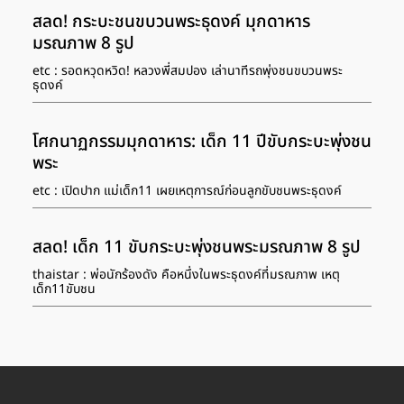
สนามให้ลิเวอร์พูล AFP/Paul ELLIS […]
สลด! กระบะชนขบวนพระธุดงค์ มุกดาหาร
มรณภาพ 8 รูป
etc : รอดหวุดหวิด! หลวงพี่สมปอง เล่านาทีรถพุ่งชนขบวนพระ
ธุดงค์
โศกนาฏกรรมมุกดาหาร: เด็ก 11 ปีขับกระบะพุ่งชน
พระ
etc : เปิดปาก แม่เด็ก11 เผยเหตุการณ์ก่อนลูกขับชนพระธุดงค์
สลด! เด็ก 11 ขับกระบะพุ่งชนพระมรณภาพ 8 รูป
thaistar : พ่อนักร้องดัง คือหนึ่งในพระธุดงค์ที่มรณภาพ เหตุ
เด็ก11ขับชน