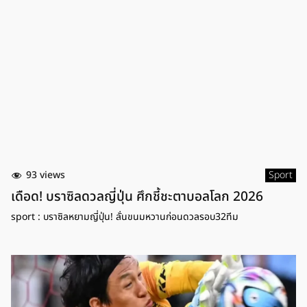
93 views
Sport
เดือด! บราซิลดวลญี่ปุ่น ศึกชี้ชะตาบอลโลก 2026
sport : บราซิลหยามญี่ปุ่น! ลั่นขนมหวานก่อนดวลรอบ32ทีม