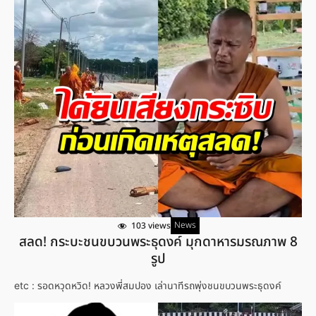
News
103 views
สลด! กระบะชนขบวนพระธุดงค์ มุกดาหารมรณภาพ 8
รูป
etc : รอดหวุดหวิด! หลวงพี่สมปอง เล่านาทีรถพุ่งชนขบวนพระธุดงค์