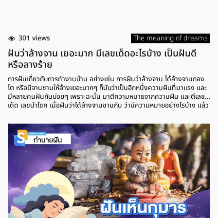
301 views
The meaning of dreams
ฝันว่าล้างจาน เยอะมาก มีเลขเด็ดอะไรบ้าง เป็นฝันดี
หรือลางร้าย
การฝันเกี่ยวกับการทำงานบ้าน อย่างเช่น การฝันว่าล้างจาน ได้ล้างจานกอง
โต หรือมีจานชามให้ล้างเยอะมากๆ ก็นับว่าเป็นอีกหนึ่งความฝันที่มาแรง และ
มีหลายคนฝันกันบ่อยๆ เพราะฉะนั้น มาตีความหมายจากความฝัน และตีเลข
เด็ด เลขนำโชค เมื่อฝันว่าได้ล้างจานชามกัน ว่ามีความหมายอย่างไรบ้าง แล้ว
เลขเด็ดที่น่าตาม มีเลขไหนสำหรับเสี่ยงโชค ฝันว่าล้างจาน กองใหญ่มาก
ความหมาย การฝันว่าได้ล้างจานกองโต ได้ล้างจานกองใหญ่มากๆ ตามตำรา
ทำนายฝันแล้ว หมายถึง การประสบความสำเร็จในชีวิต ที่หากใครตั้งความ
หวังอะไรเอาไว้ ก็มีโอกาสที่จะสมหวัง และบางคนยังมีเกณฑ์จะได้รับข่าวดีจาก
ญาติหรือมิตรสหาย ส่วนใครที่อยู่ในช่วงประเมินการทำงาน ก็มีโอกาสจะได้
เลื่อนตำแหน่ง เลขเด็ด ฝันว่าล้างจานบ้านคนอื่น หากใครที่ฝันว่าล้างจานบ้าน
คนอื่น มีจานชามให้ล้างเยอะมาก ตามตำราแล้ว หมายถึง การพบเจอกับความ
สุขทางการ สุขภาพจะแข็งแรงมากขึ้น หากใครที่ป่วยก็จะหายจากอาการป่วย
ส่วนเรื่องการเงินก็จะดีขึ้นตามลำดับ อาจจะต้องหมั่นเก็บหอมรอมริบร่วมด้วย
ใครอยากทำอะไรช่วงนี้ก็จะประสบความสำเร็จ ได้รับผลที่มุ่งหมายเอาไว้ ส่วน
โชคจากจะมาจากญาติผู้ใหญ่หรือเพื่อนฝูง เลขเด็ด ฝันว่าทำจานแตก หรือหาก
ใครที่ฝันว่าทำจานแตก ทำจานหล่น ตามตำราทำนายความฝัน หมายถึง การ