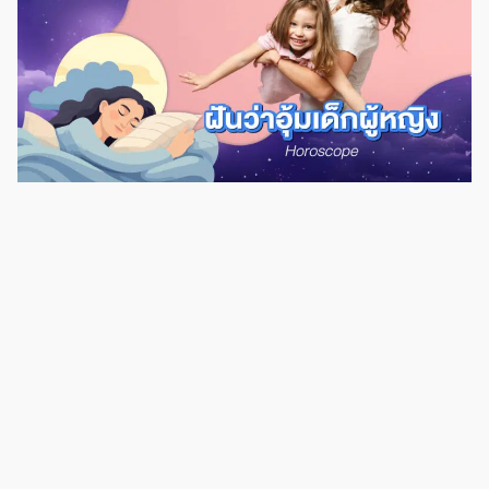
สังคมใหม่ เพราะอาจจะเจอกับคนประเภทหน้าอย่างลับหลังอย่าง หรือคนที่
หวังผลประโยชน์จากคุณ ส่วนใครฝันเห็นหน้าอกตัวเอง 2 ข้าง แล้วเป็นช่วงที่
โสดอยู่ ยังไม่มีคู่หรือคนรู้ใจ ก็จะเป็นช่วงมหาเสน่ห์ มีคนเข้ามาสนใจคุณหลาย
คน เลขเด็ด ฝันเห็นอกตัวเอง 1 ข้าง การฝันว่าเห็นนมตัวเอง 1 ข้าง อาจจะ
เป็นข้างซ้ายหรือขวาก็ได้ ตามตำราทำนายฝันแล้ว จะหมายถึง การเจอกับ
เหตุการณ์หรือคำพูดจากคนอื่นที่ไม่ดี เป็นช่วงที่จะได้เจอมิตรหรือสังคมใหม่ๆ
ส่วนลาภมีโชคจากคนรัก ช่วงนี้ชีวิตจะดีสำหรับการผูกมิตรกับคนต่างเพศ และ
หากใครที่ต้องเจรจาการงาน จะต้องอดทนและใช้คำพูดให้เป็น แล้วจะทำให้ได้
ผลลัพธ์ที่ดี ถึงแม้ว่าจะใช้เวลาพอสมควรกว่าจะตกลงกันได้ลงตัว เลขเด็ด
[…]