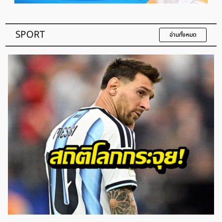
SPORT
อ่านทั้งหมด
พระพาย รมิดา สละโสด! วิวาห์หรูลูกชายเนวิน