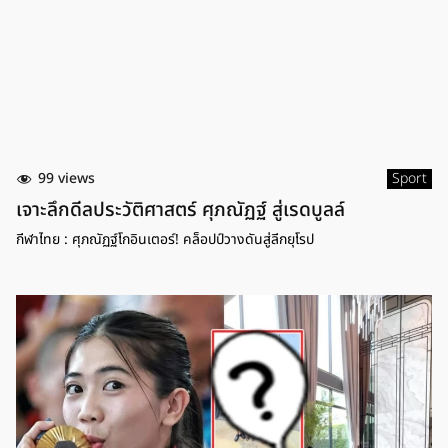
99 views
Sport
เจาะลึกดีลประวัติศาสตร์ ศุภณัฏฐ์ สู่เรดบูลล์
กีฬาไทย : ศุภณัฏฐ์โกอินเตอร์! คล็อปป์วางดันสู่ลีกยุโรป