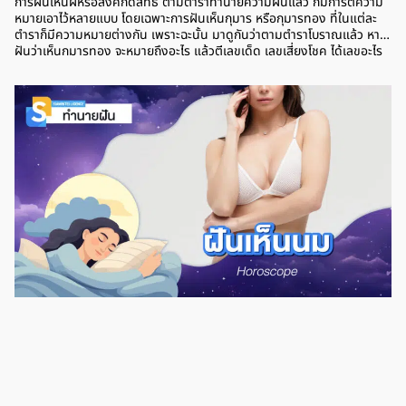
การฝันเห็นผีหรือสิ่งศักดิ์สิทธิ์ ตามตำราทำนายความฝันแล้ว ก็มีการตีความ
หมายเอาไว้หลายแบบ โดยเฉพาะการฝันเห็นกุมาร หรือกุมารทอง ที่ในแต่ละ
ตำราก็มีความหมายต่างกัน เพราะฉะนั้น มาดูกันว่าตามตำราโบราณแล้ว หาก
ฝันว่าเห็นกุมารทอง จะหมายถึงอะไร แล้วตีเลขเด็ด เลขเสี่ยงโชค ได้เลขอะไร
บ้าง ฝันเห็นกุมารทอง หมายถึง การฝันว่าเห็นกุมาร ตามตำราโบราณแล้ว
หมายถึง การมีโชคลาภหรือลาภลอย ซึ่งคนที่ฝันว่าเห็นกุมารทอง จะมีลาภเป็น
พิเศษจากคนที่มีผิวสองสี ช่วงนี้อาจจะลองเสี่ยงโชคจากลอตเตอรี่ หรือสลาก
กินแบ่งรัฐบาลแบบเล็กๆ น้อยๆ เผื่อจะได้โชคใหญ่ และอย่าลืมทำบุญเสริมดวง
และบุญบารมี เพราะเป็นช่วงที่ดวงดีมากๆ โอกาสได้โชคใหญ่อยู่ไม่ไกล เลข
เด็ด มีกุมารมาเล่นด้วยในฝัน การฝันว่ามีกุมารมาเล่นด้วย มาหยอกล้อคุณใน
ฝัน เป็นฝันที่ไม่ค่อยดี เพราะหมายถึงการเจอกับความทุกข์หรือว่าสิ่งที่ทำให้ไม่
สบายใจ บางคนก็จะไม่สมหวังกับสิ่งที่หวังเอาไว้ การเงินเป็นช่วงที่มีรายจ่าย
เข้ามาหลายทาง ทำให้เก็บเงินไม่อยู่ แต่ฝันในลักษณะนี้ก็ยังมีข้อดีอยู่บ้าง คือ
คนโสดจะเจอกับคนที่มาขายขนมจีบมากขึ้น ช่วงนี้จะมีเสน่ห์มากเป็นพิเศษ แต่
หากใครมีคนรู้ใจหรือคนที่ศึกษากันอยู่แล้ว ก็อย่าไปมีรักสามเส้า เพราะอาจจะ
เกิดปัญหาใหญ่ตามมาได้ เลขเด็ด ฝันเห็นกุมารร้องไห้ นอกจากนี้ การฝันเห็น
กุมารทองร้องไห้ ตามตำราแล้ว เป็นฝันที่ไม่ค่อยดี เพราะเป็นฝันบอก
ความเครียดและบอกว่าคุณกำลังมีปัญหาที่ทำให้ไม่สบายใจ เช่น ปัญหาเรื่อง
สุขภาพ แต่ก็เป็นฝันที่มีข้อดีในเรื่องของความรัก เพราะมีเกณฑ์เจอรักทาง
ไกล […]