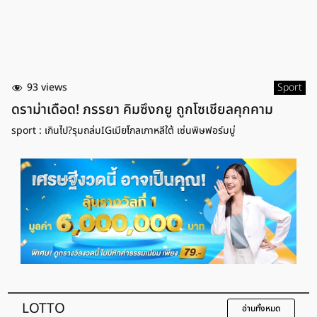
93 views
Sport
ดราม่าเดือด! ภรรยา คิมซึงกยู ถูกโซเชียลคุกคาม
sport : เกินไป?รุมถล่มIGเมียโกลเกาหลีใต้ เซ่นพิษฟอร์มบู่
LOTTO
อ่านทั้งหมด