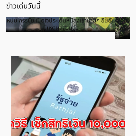
ข่าวเด่นวันนี้
หนุ่ม กรรชัย เปิดใจประเด็นหนีลงเขามาสึก ยืนยัน
จูนเหย
มีเหตุผลส่วนตัว
สุพรรณบ