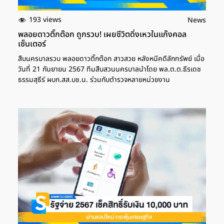
193 views
News
พลอยดาวติ๊กต๊อก ถูกรวบ! เผยชีวิตดิ่งเหวในแก๊งคอล
เซ็นเตอร์
สืบนครบาลรวบ พลอยดาวติ๊กต๊อก สาวสวย หลังหนีคดีลักทรัพย์ เมื่อ
วันที่ 21 กันยายน 2567 ทีมสืบสวนนครบาลนำโดย พล.ต.ต.ธีรเดช
ธรรมสุธีร์ ผบก.สส.บช.น. ร่วมกับตำรวจหลายหน่วยงาน