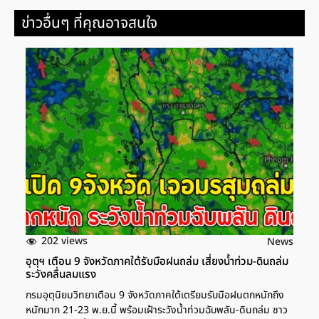
ข่าวอื่นๆ ที่คุณอาจสนใจ
202 views
News
อุตุฯ เตือน 9 จังหวัดภาคใต้รับมือฝนถล่ม เสี่ยงน้ำท่วม-ดินถล่ม
ระวังคลื่นลมแรง
กรมอุตุนิยมวิทยาเตือน 9 จังหวัดภาคใต้เตรียมรับมือฝนตกหนักถึง
หนักมาก 21-23 พ.ย.นี้ พร้อมเฝ้าระวังน้ำท่วมฉับพลัน-ดินถล่ม ชาว