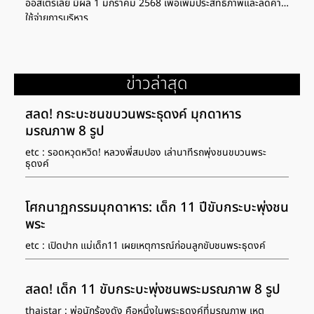
ออสเตรเลีย มีผล 1 มกราคม 2568 เพื่อเพิ่มประสิทธิภาพและลดค่า
ใช้จ่ายการบริหาร
ข่าวล่าสุด
สลด! กระบะชนขบวนพระธุดงค์ มุกดาหาร
มรณภาพ 8 รูป
etc : รอดหวุดหวิด! หลวงพี่สมปอง เล่านาทีรถพุ่งชนขบวนพระ
ธุดงค์
โศกนาฏกรรมมุกดาหาร: เด็ก 11 ปีขับกระบะพุ่งชน
พระ
etc : เปิดปาก แม่เด็ก11 เผยเหตุการณ์ก่อนลูกขับชนพระธุดงค์
สลด! เด็ก 11 ขับกระบะพุ่งชนพระมรณภาพ 8 รูป
thaistar : พ่อนักร้องดัง คือหนึ่งในพระธุดงค์ที่มรณภาพ เหตุ