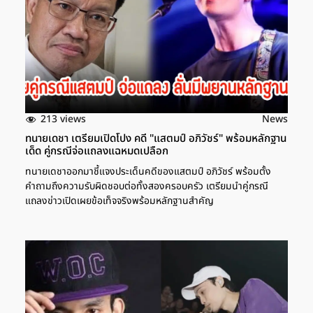
213 views
News
ทนายเดชา เตรียมเปิดโปง คดี "แสตมป์ อภิวัชร์" พร้อมหลักฐาน
เด็ด คู่กรณีจ่อแถลงแฉหมดเปลือก
ทนายเดชาออกมาชี้แจงประเด็นคดีของแสตมป์ อภิวัชร์ พร้อมตั้ง
คำถามถึงความรับผิดชอบต่อทั้งสองครอบครัว เตรียมนำคู่กรณี
แถลงข่าวเปิดเผยข้อเท็จจริงพร้อมหลักฐานสำคัญ