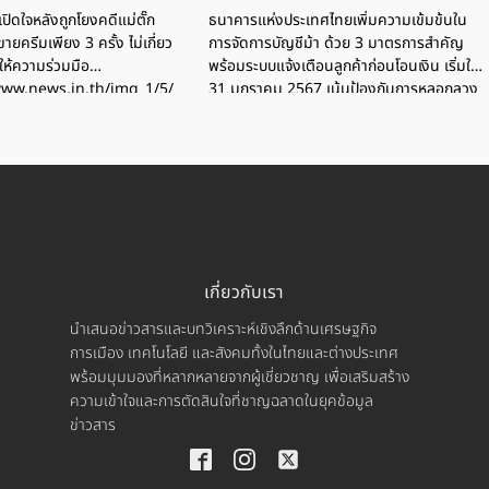
ปิดใจหลังถูกโยงคดีแม่ตั๊ก
ธนาคารแห่งประเทศไทยเพิ่มความเข้มข้นใน
ขายครีมเพียง 3 ครั้ง ไม่เกี่ยว
การจัดการบัญชีม้า ด้วย 3 มาตรการสำคัญ
ให้ความร่วมมือ
พร้อมระบบแจ้งเตือนลูกค้าก่อนโอนเงิน เริ่มใช้
www.news.in.th/img_1/5/2409307kost.jpg
31 มกราคม 2567 เน้นป้องกันการหลอกลวง
ตั้งแต่ต้นทาง
เกี่ยวกับเรา
นำเสนอข่าวสารและบทวิเคราะห์เชิงลึกด้านเศรษฐกิจ
การเมือง เทคโนโลยี และสังคมทั้งในไทยและต่างประเทศ
พร้อมมุมมองที่หลากหลายจากผู้เชี่ยวชาญ เพื่อเสริมสร้าง
ความเข้าใจและการตัดสินใจที่ชาญฉลาดในยุคข้อมูล
ข่าวสาร