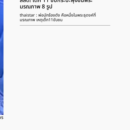
สลด! เด็ก 11 ขับกระบะพุ่งชนพระ
มรณภาพ 8 รูป
thaistar : พ่อนักร้องดัง คือหนึ่งในพระธุดงค์ที่
มรณภาพ เหตุเด็ก11ขับชน
ws