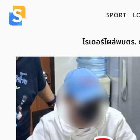
SPORT
L
ไรเดอร์โผล่พบตร. ย