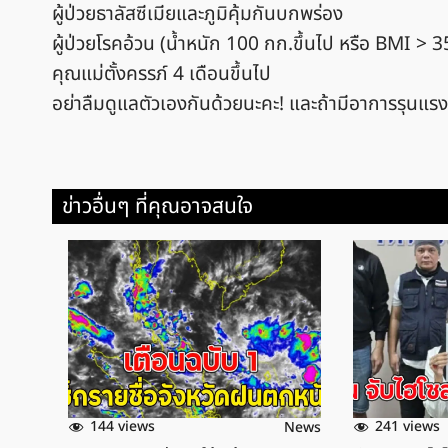
ผู้ป่วยธาลัสซีเมียและภูมิคุ้มกันบกพร่อง
ผู้ป่วยโรคอ้วน (น้ำหนัก 100 กก.ขึ้นไป หรือ BMI > 3
คุณแม่ตั้งครรภ์ 4 เดือนขึ้นไป
อย่าลืมดูแลตัวเองกันด้วยนะคะ! และถ้ามีอาการรุนแรง 
ข่าวอื่นๆ ที่คุณอาจสนใจ
144 views
241 views
News