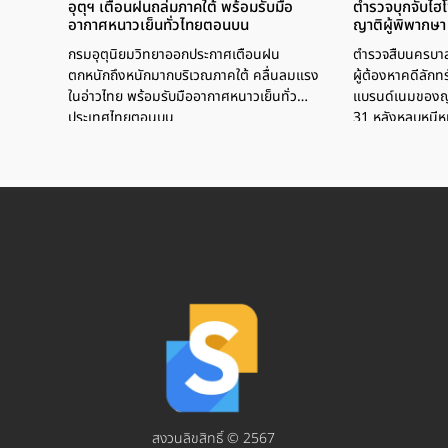
อุตุฯ เตือนฝนถล่มภาคใต้ พร้อมรับมือ
ตำรวจบุกจับไฮโ
อากาศหนาวเย็นทั่วไทยตอนบน
ญาติผู้พิพากษา 
กรมอุตุนิยมวิทยาออกประกาศเตือนฝน
ตำรวจสืบนครบาล 
ตกหนักถึงหนักมากบริเวณภาคใต้ คลื่นลมแรง
ผู้ต้องหาคดีลักท
ในอ่าวไทย พร้อมรับมืออากาศหนาวเย็นทั่ว
แบรนด์เนมของญาต
ประเทศไทยตอนบน
31 หลังหลบหนีหม
ต้องหายอมรับนำท
หมุนใช้
สงวนลิขสิทธิ์ © 2567