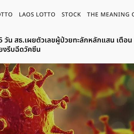
OTTO
LAOS LOTTO
STOCK
THE MEANING 
5 วัน สธ.เผยตัวเลขผู้ป่วยทะลักหลักแสน เตือน
ี่ยงรีบฉีดวัคซีน