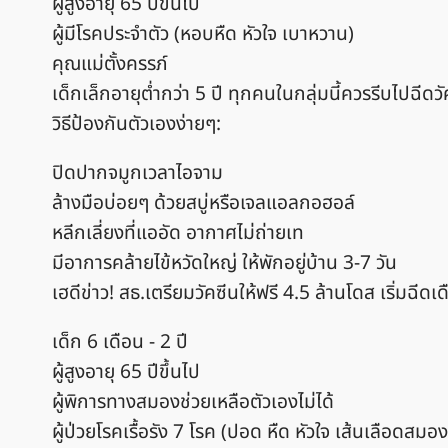
ผู้สูงอายุ 65 ปีขึ้นไป
ผู้มีโรคประจำตัว (หอบหืด หัวใจ เบาหวาน)
คุณแม่ตั้งครรภ์
เด็กเล็กอายุต่ำกว่า 5 ปี ทุกคนในกลุ่มนี้ควรรีบไปฉีดว
วิธีป้องกันตัวเองง่ายๆ:
ปิดปากจมูกเวลาไอจาม
ล้างมือบ่อยๆ ด้วยสบู่หรือเจลแอลกอฮอล์
หลีกเลี่ยงที่แออัด อากาศไม่ถ่ายเท
มีอาการคล้ายไข้หวัดใหญ่ ให้พักอยู่บ้าน 3-7 วัน
เฮดีข่าว! สธ.เตรียมวัคซีนให้ฟรี 4.5 ล้านโดส เริ่มฉ
เด็ก 6 เดือน - 2 ปี
ผู้สูงอายุ 65 ปีขึ้นไป
ผู้พิการทางสมองช่วยเหลือตัวเองไม่ได้
ผู้ป่วยโรคเรื้อรัง 7 โรค (ปอด หืด หัวใจ เส้นเลือดสม