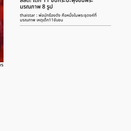
สลด! เด็ก 11 ขับกระบะพุ่งชนพระ
มรณภาพ 8 รูป
thaistar : พ่อนักร้องดัง คือหนึ่งในพระธุดงค์ที่
มรณภาพ เหตุเด็ก11ขับชน
ws