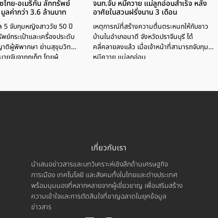
ซไทย-อเมริกัน ลักทรัพย์
จนท.จับ หมีควาย แม่ลูกอ่อนสำเร็จ หลัง
มูลค่ากว่า 3.6 ล้านบาท
อาศัยในสวนฝรั่งนาน 3 เดือน
5 จับกุมหญิงสาววัย 50 ปี
เหตุการณ์ที่สร้างความตื่นตระหนกให้กับชาว
รัพย์กระเป๋าและเครื่องประดับ
บ้านในอำเภอนาดี จังหวัดปราจีนบุรี ได้
ิผู้พิพากษา ย่านสุขุมวิท
คลี่คลายลงแล้ว เมื่อเจ้าหน้าที่สามารถจับกุม
ายจับจากภูเก็ต โดยผู้
หมีควาย แม่ลูกอ่อน
รัพย์สินไปขายเพื่อนำเงินมา
เกี่ยวกับเรา
นำเสนอข่าวสารและบทวิเคราะห์เชิงลึกด้านเศรษฐกิจ
การเมือง เทคโนโลยี และสังคมทั้งในไทยและต่างประเทศ
พร้อมมุมมองที่หลากหลายจากผู้เชี่ยวชาญ เพื่อเสริมสร้าง
ความเข้าใจและการตัดสินใจที่ชาญฉลาดในยุคข้อมูล
ข่าวสาร