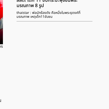
สลด! เด็ก 11 ขับกระบะพุ่งชนพระ
มรณภาพ 8 รูป
thaistar : พ่อนักร้องดัง คือหนึ่งในพระธุดงค์ที่
มรณภาพ เหตุเด็ก11ขับชน
ws
น