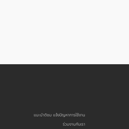
409300vmu6.jpg
แนะนำติชม แจ้งปัญหาการใช้งาน
ร่วมงานกับเรา