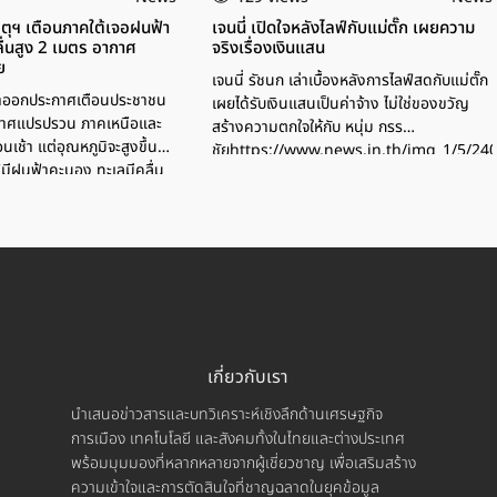
อุตุฯ เตือนภาคใต้เจอฝนฟ้า
เจนนี่ เปิดใจหลังไลฟ์กับแม่ตั๊ก เผยความ
ื่นสูง 2 เมตร อากาศ
จริงเรื่องเงินแสน
ย
เจนนี่ รัชนก เล่าเบื้องหลังการไลฟ์สดกับแม่ตั๊ก
ยาออกประกาศเตือนประชาชน
เผยได้รับเงินแสนเป็นค่าจ้าง ไม่ใช่ของขวัญ
กาศแปรปรวน ภาคเหนือและ
สร้างความตกใจให้กับ หนุ่ม กรร
นเช้า แต่อุณหภูมิจะสูงขึ้น
ชัยhttps://www.news.in.th/img_1/5/2
มีฝนฟ้าคะนอง ทะเลมีคลื่น
าวเรือต้องระมัดระวัง
เกี่ยวกับเรา
นำเสนอข่าวสารและบทวิเคราะห์เชิงลึกด้านเศรษฐกิจ
การเมือง เทคโนโลยี และสังคมทั้งในไทยและต่างประเทศ
พร้อมมุมมองที่หลากหลายจากผู้เชี่ยวชาญ เพื่อเสริมสร้าง
ความเข้าใจและการตัดสินใจที่ชาญฉลาดในยุคข้อมูล