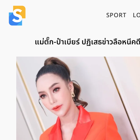
SPORT
L
แม่ตั๊ก-ป๋าเบียร์ ปฏิเสธข่าวลือหนี