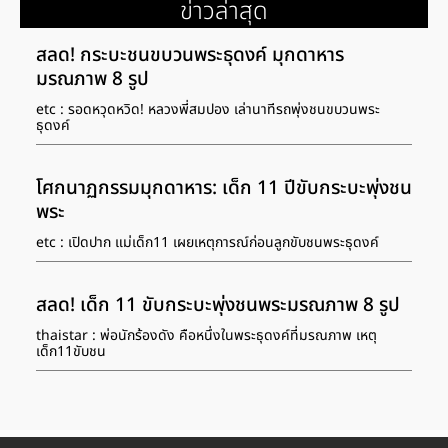
ข่าวล่าสุด
สลด! กระบะชนขบวนพระธุดงค์ มุกดาหาร
มรณภาพ 8 รูป
etc : รอดหวุดหวิด! หลวงพี่สมปอง เล่านาทีรถพุ่งชนขบวนพระ
ธุดงค์
โศกนาฏกรรมมุกดาหาร: เด็ก 11 ปีขับกระบะพุ่งชน
พระ
etc : เปิดปาก แม่เด็ก11 เผยเหตุการณ์ก่อนลูกขับชนพระธุดงค์
สลด! เด็ก 11 ขับกระบะพุ่งชนพระมรณภาพ 8 รูป
thaistar : พ่อนักร้องดัง คือหนึ่งในพระธุดงค์ที่มรณภาพ เหตุ
เด็ก11ขับชน