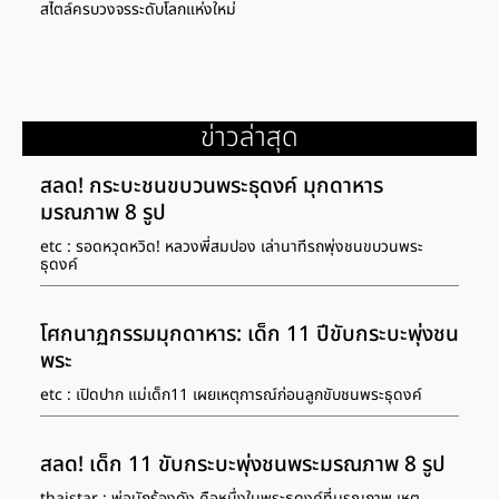
สไตล์ครบวงจรระดับโลกแห่งใหม่
ข่าวล่าสุด
สลด! กระบะชนขบวนพระธุดงค์ มุกดาหาร
มรณภาพ 8 รูป
etc : รอดหวุดหวิด! หลวงพี่สมปอง เล่านาทีรถพุ่งชนขบวนพระ
ธุดงค์
โศกนาฏกรรมมุกดาหาร: เด็ก 11 ปีขับกระบะพุ่งชน
พระ
etc : เปิดปาก แม่เด็ก11 เผยเหตุการณ์ก่อนลูกขับชนพระธุดงค์
สลด! เด็ก 11 ขับกระบะพุ่งชนพระมรณภาพ 8 รูป
thaistar : พ่อนักร้องดัง คือหนึ่งในพระธุดงค์ที่มรณภาพ เหตุ