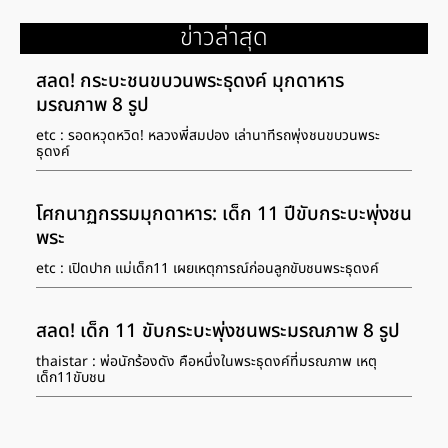
ข่าวล่าสุด
สลด! กระบะชนขบวนพระธุดงค์ มุกดาหาร
มรณภาพ 8 รูป
etc : รอดหวุดหวิด! หลวงพี่สมปอง เล่านาทีรถพุ่งชนขบวนพระ
ธุดงค์
โศกนาฏกรรมมุกดาหาร: เด็ก 11 ปีขับกระบะพุ่งชน
พระ
etc : เปิดปาก แม่เด็ก11 เผยเหตุการณ์ก่อนลูกขับชนพระธุดงค์
สลด! เด็ก 11 ขับกระบะพุ่งชนพระมรณภาพ 8 รูป
thaistar : พ่อนักร้องดัง คือหนึ่งในพระธุดงค์ที่มรณภาพ เหตุ
เด็ก11ขับชน