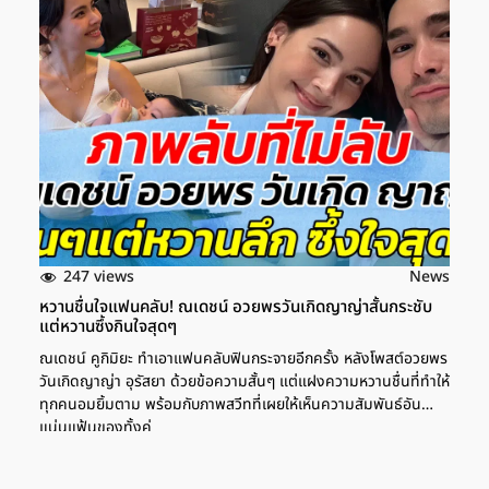
247 views
News
หวานชื่นใจแฟนคลับ! ณเดชน์ อวยพรวันเกิดญาญ่าสั้นกระชับ
แต่หวานซึ้งกินใจสุดๆ
ณเดชน์ คูกิมิยะ ทำเอาแฟนคลับฟินกระจายอีกครั้ง หลังโพสต์อวยพร
วันเกิดญาญ่า อุรัสยา ด้วยข้อความสั้นๆ แต่แฝงความหวานชื่นที่ทำให้
ทุกคนอมยิ้มตาม พร้อมกับภาพสวีทที่เผยให้เห็นความสัมพันธ์อัน
แน่นแฟ้นของทั้งคู่