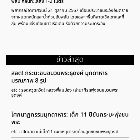
พลัน คลื่นทะเลสูง 1-2 เมตร
พยากรณ์อากาศวันนี้ 21 ตุลาคม 2567 เตือนประชาชนระวังอันตราย
จากฝนตกหนักและน้ำท่วมฉับพลัน โดยเฉพาะพื้นที่ลาดเชิงเขาและที่
ลุ่ม พร้อมแจ้งเตือนชาวเรือเดินเรือด้วยความระมัดระวัง
ข่าวล่าสุด
สลด! กระบะชนขบวนพระธุดงค์ มุกดาหาร
มรณภาพ 8 รูป
etc : รอดหวุดหวิด! หลวงพี่สมปอง เล่านาทีรถพุ่งชนขบวนพระ
ธุดงค์
โศกนาฏกรรมมุกดาหาร: เด็ก 11 ปีขับกระบะพุ่งชน
พระ
etc : เปิดปาก แม่เด็ก11 เผยเหตุการณ์ก่อนลูกขับชนพระธุดงค์